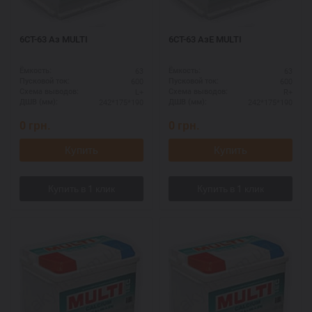
6СТ-63 Аз MULTI
6СТ-63 АзЕ MULTI
63
63
Ёмкость:
Ёмкость:
600
600
Пусковой ток:
Пусковой ток:
L+
R+
Схема выводов:
Схема выводов:
242*175*190
242*175*190
ДШВ (мм):
ДШВ (мм):
0
грн.
0
грн.
Купить
Купить