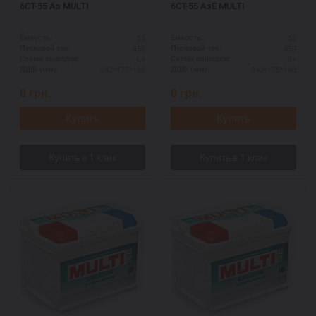
6СТ-55 Аз MULTI
6СТ-55 АзЕ MULTI
55
55
Ёмкость:
Ёмкость:
450
450
Пусковой ток:
Пусковой ток:
L+
R+
Схема выводов:
Схема выводов:
242*175*190
242*175*190
ДШВ (мм):
ДШВ (мм):
0
грн.
0
грн.
Купить
Купить