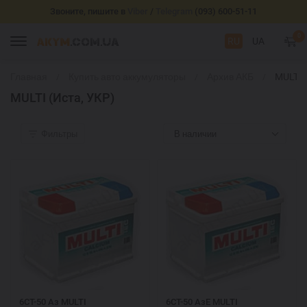
Звоните, пишите в
Viber
/
Telegram
(093) 600-51-11
0
RU
UA
Главная
Купить авто аккумуляторы
Архив АКБ
MULTI
(Иста,
MULTI (Иста, УКР)
УКР)
Фильтры
В наличии
6СТ-50 Аз MULTI
6СТ-50 АзЕ MULTI