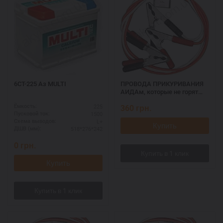
6СТ-225 Аз MULTI
ПРОВОДА ПРИКУРИВАНИЯ
АИДАм, которые не горят
при запуске 500, 2,2 м
225
360
грн.
Ёмкость:
1500
Пусковой ток:
L+
Схема выводов:
Купить
518*276*242
ДШВ (мм):
0
грн.
Купить