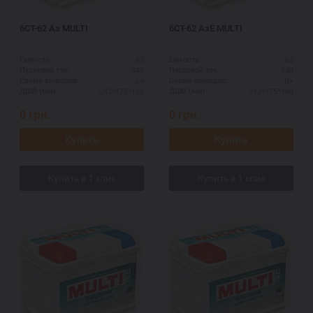
6СТ-62 Аз MULTI
6СТ-62 АзЕ MULTI
62
62
Ёмкость:
Ёмкость:
540
540
Пусковой ток:
Пусковой ток:
L+
R+
Схема выводов:
Схема выводов:
242*175*190
242*175*190
ДШВ (мм):
ДШВ (мм):
0
грн.
0
грн.
Купить
Купить