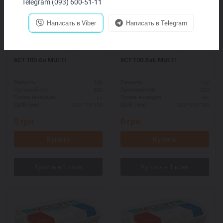
Telegram (093) 600-51-11
Написать в Viber
Написать в Telegram
6СТ-100 Аз MULTI
6СТ-100 АзЕ MULTI
100
100
Ёмкость:
Ёмкость:
850
850
Пусковой ток:
Пусковой ток:
L+
R+
Схема выводов:
Схема выводов:
352*175*190
352*175*190
ДШВ (мм):
ДШВ (мм):
0
грн.
0
грн.
Купить
Купить