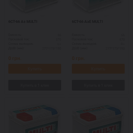
6СТ-66 Аз MULTI
6СТ-66 АзЕ MULTI
66
66
Ёмкость:
Ёмкость:
570
570
Пусковой ток:
Пусковой ток:
L+
R+
Схема выводов:
Схема выводов:
277*175*190
277*175*190
ДШВ (мм):
ДШВ (мм):
0
грн.
0
грн.
Купить
Купить