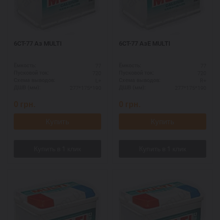
6СТ-77 Аз MULTI
6СТ-77 АзЕ MULTI
77
77
Ёмкость:
Ёмкость:
720
720
Пусковой ток:
Пусковой ток:
L+
R+
Схема выводов:
Схема выводов:
277*175*190
277*175*190
ДШВ (мм):
ДШВ (мм):
0
грн.
0
грн.
Купить
Купить