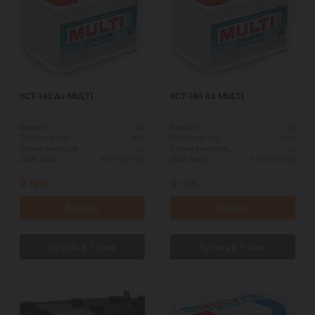
6СТ-140 Аз MULTI
6СТ-180 Аз MULTI
140
180
Ёмкость:
Ёмкость:
850
1000
Пусковой ток:
Пусковой ток:
L+
L+
Схема выводов:
Схема выводов:
513*189*230
513*223*223
ДШВ (мм):
ДШВ (мм):
0
грн.
0
грн.
Купить
Купить