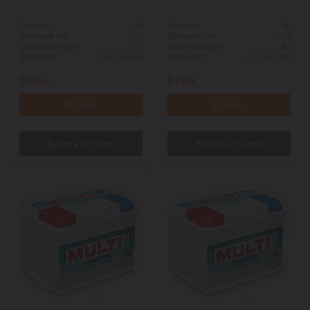
50
50
Ёмкость:
Ёмкость:
420
420
Пусковой ток:
Пусковой ток:
L+
R+
Схема выводов:
Схема выводов:
215*175*190
215*175*190
ДШВ (мм):
ДШВ (мм):
0
грн.
0
грн.
Купить
Купить