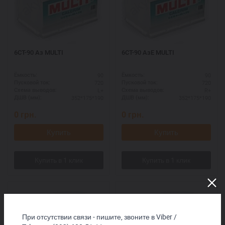
6СТ-90 Аз MULTI
6СТ-90 АзЕ MULTI
90
90
Ёмкость:
Ёмкость:
720
720
Пусковой ток:
Пусковой ток:
L+
R+
Схема выводов:
Схема выводов:
352*175*190
352*175*190
ДШВ (мм):
ДШВ (мм):
0
грн.
0
грн.
Купить
Купить
При отсутствии связи - пишите, звоните в Viber /