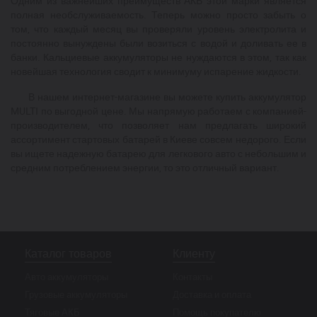
Одним из важнейших преимуществ АКБ этой марки является
полная необслуживаемость. Теперь можно просто забыть о
том, что каждый месяц вы проверяли уровень электролита и
постоянно вынуждены были возиться с водой и доливать ее в
банки. Кальциевые аккумуляторы не нуждаются в этом, так как
новейшая технология сводит к минимуму испарение жидкости.
В нашем интернет-магазине вы можете купить аккумулятор
MULTI по выгодной цене. Мы напрямую работаем с компанией-
производителем, что позволяет нам предлагать широкий
ассортимент стартовых батарей в Киеве совсем недорого. Если
вы ищете надежную батарею для легкового авто с небольшим и
средним потреблением энергии, то это отличный вариант.
Каталог товаров
Клиенту
Авто аккумуляторы
Контакты
Грузовые аккумуляторы
Доставка и оплата
Тяговые АКБ
Помощь покупателю