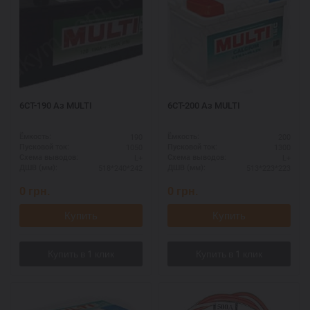
6СТ-190 Аз MULTI
6СТ-200 Аз MULTI
190
200
Ёмкость:
Ёмкость:
1050
1300
Пусковой ток:
Пусковой ток:
L+
L+
Схема выводов:
Схема выводов:
518*240*242
513*223*223
ДШВ (мм):
ДШВ (мм):
0
грн.
0
грн.
Купить
Купить