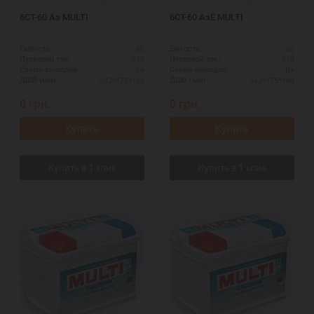
6СТ-60 Аз MULTI
6СТ-60 АзЕ MULTI
60
60
Ёмкость:
Ёмкость:
510
510
Пусковой ток:
Пусковой ток:
L+
R+
Схема выводов:
Схема выводов:
242*175*190
242*175*190
ДШВ (мм):
ДШВ (мм):
0
грн.
0
грн.
Купить
Купить