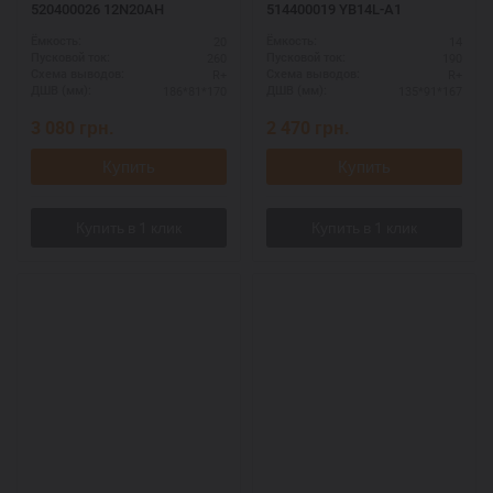
520400026 12N20AH
514400019 YB14L-A1
20
14
Ёмкость:
Ёмкость:
260
190
Пусковой ток:
Пусковой ток:
R+
R+
Схема выводов:
Схема выводов:
186*81*170
135*91*167
ДШВ (мм):
ДШВ (мм):
3 080
грн.
2 470
грн.
Купить
Купить