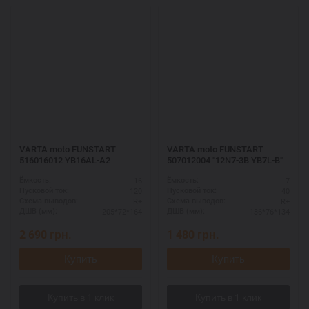
VARTA moto FUNSTART
VARTA moto FUNSTART
516016012 YB16AL-A2
507012004 "12N7-3B YB7L-B"
16
7
Ёмкость:
Ёмкость:
120
40
Пусковой ток:
Пусковой ток:
R+
R+
Схема выводов:
Схема выводов:
205*72*164
136*76*134
ДШВ (мм):
ДШВ (мм):
2 690
грн.
1 480
грн.
Купить
Купить