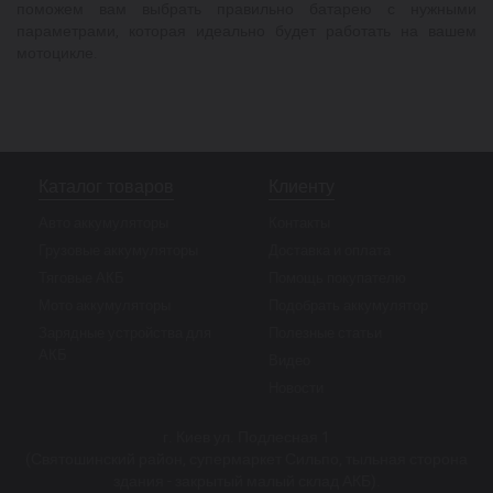
поможем вам выбрать правильно батарею с нужными
параметрами, которая идеально будет работать на вашем
мотоцикле.
Каталог товаров
Клиенту
Авто аккумуляторы
Контакты
Грузовые аккумуляторы
Доставка и оплата
Тяговые АКБ
Помощь покупателю
Мото аккумуляторы
Подобрать аккумулятор
Зарядные устройства для
Полезные статьи
АКБ
Видео
Новости
г. Киев ул. Подлесная 1
(Святошинский район, супермаркет Сильпо, тыльная сторона
здания - закрытый малый склад АКБ).