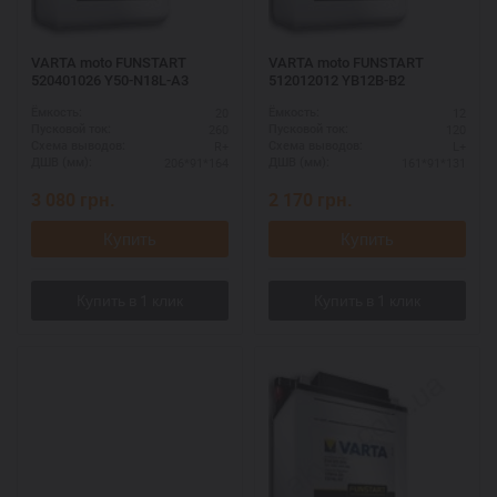
VARTA moto FUNSTART
VARTA moto FUNSTART
520401026 Y50-N18L-A3
512012012 YB12B-B2
20
12
Ёмкость:
Ёмкость:
260
120
Пусковой ток:
Пусковой ток:
R+
L+
Схема выводов:
Схема выводов:
206*91*164
161*91*131
ДШВ (мм):
ДШВ (мм):
3 080
грн.
2 170
грн.
Купить
Купить