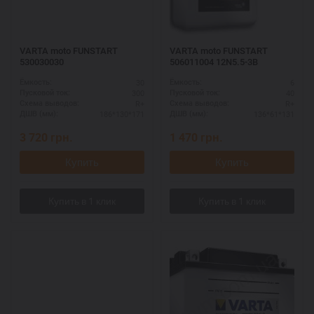
VARTA moto FUNSTART
VARTA moto FUNSTART
530030030
506011004 12N5.5-3B
30
6
Ёмкость:
Ёмкость:
300
40
Пусковой ток:
Пусковой ток:
R+
R+
Схема выводов:
Схема выводов:
186*130*171
136*61*131
ДШВ (мм):
ДШВ (мм):
3 720
грн.
1 470
грн.
Купить
Купить