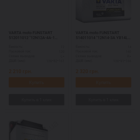
VARTA moto FUNSTART
VARTA moto FUNSTART
512011012 "12N12A-4A-1
514011014 "12N14-3A YB14L-
YB12A-A"
A2"
12
14
Ёмкость:
Ёмкость:
120
140
Пусковой ток:
Пусковой ток:
L+
R+
Схема выводов:
Схема выводов:
136*82*161
136*91*166
ДШВ (мм):
ДШВ (мм):
2 210
грн.
2 320
грн.
Купить
Купить