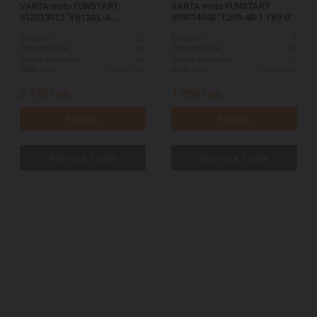
VARTA moto FUNSTART
VARTA moto FUNSTART
512013012 "YB12AL-A
509014008 "12N9-4B-1 YB9-B"
YB12AL-A2"
12
9
Ёмкость:
Ёмкость:
120
80
Пусковой ток:
Пусковой ток:
R+
L+
Схема выводов:
Схема выводов:
136*82*161
136*76*134
ДШВ (мм):
ДШВ (мм):
2 170
грн.
1 760
грн.
Купить
Купить