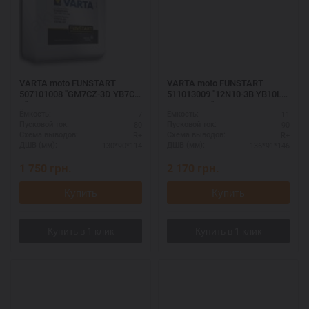
VARTA moto FUNSTART
VARTA moto FUNSTART
507101008 "GM7CZ-3D YB7C-
511013009 "12N10-3B YB10L-B
A"
/ YB10L-B2"
7
11
Ёмкость:
Ёмкость:
80
90
Пусковой ток:
Пусковой ток:
R+
R+
Схема выводов:
Схема выводов:
130*90*114
136*91*146
ДШВ (мм):
ДШВ (мм):
1 750
грн.
2 170
грн.
Купить
Купить