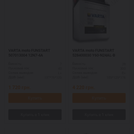
VARTA moto FUNSTART
VARTA moto FUNSTART
507013004 12N7-4A
528400030 Y60-N24AL-B
7
28
Ёмкость:
Ёмкость:
40
300
Пусковой ток:
Пусковой ток:
L+
R+
Схема выводов:
Схема выводов:
137*76*135
185*125*176
ДШВ (мм):
ДШВ (мм):
1 720
грн.
4 220
грн.
Купить
Купить