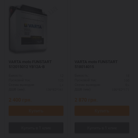
VARTA moto FUNSTART
VARTA moto FUNSTART
512015012 YB12A-B
518014015
12
18
Ёмкость:
Ёмкость:
120
150
Пусковой ток:
Пусковой ток:
L+
R+
Схема выводов:
Схема выводов:
136*82*161
186*82*171
ДШВ (мм):
ДШВ (мм):
2 400
грн.
2 870
грн.
Купить
Купить