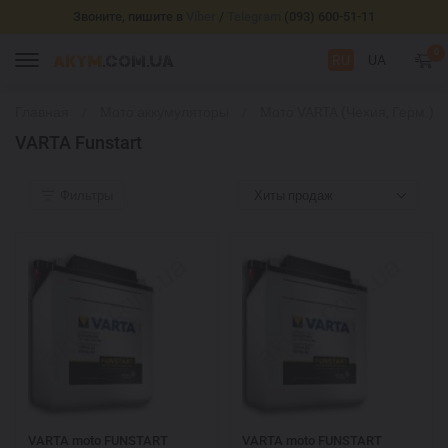
Звоните, пишите в
Viber
/
Telegram
(093) 600-51-11
0
RU
UA
Главная
Мото аккумуляторы
Мото VARTA (Чехия, Герм.)
VARTA Funstart
Фильтры
Хиты продаж
VARTA moto FUNSTART
VARTA moto FUNSTART