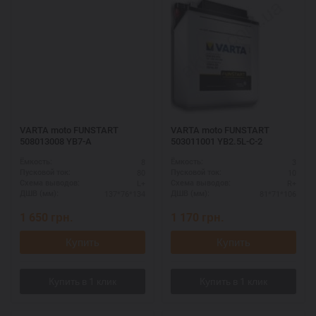
VARTA moto FUNSTART
VARTA moto FUNSTART
508013008 YB7-A
503011001 YB2.5L-C-2
8
3
Ёмкость:
Ёмкость:
80
10
Пусковой ток:
Пусковой ток:
L+
R+
Схема выводов:
Схема выводов:
137*76*134
81*71*106
ДШВ (мм):
ДШВ (мм):
1 650
грн.
1 170
грн.
Купить
Купить