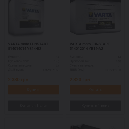
VARTA moto FUNSTART
VARTA moto FUNSTART
514014014 YB14-B2
514012014 YB14-A2
14
14
Ёмкость:
Ёмкость:
140
140
Пусковой ток:
Пусковой ток:
L+
L+
Схема выводов:
Схема выводов:
136*91*168
136*91*168
ДШВ (мм):
ДШВ (мм):
2 330
грн.
2 320
грн.
Купить
Купить