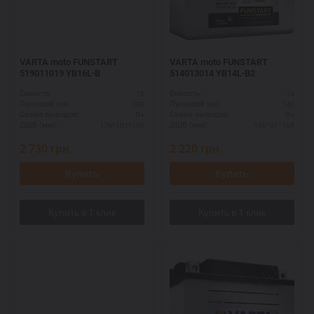
VARTA moto FUNSTART
VARTA moto FUNSTART
519011019 YB16L-B
514013014 YB14L-B2
19
14
Ёмкость:
Ёмкость:
190
140
Пусковой ток:
Пусковой ток:
R+
R+
Схема выводов:
Схема выводов:
176*101*156
136*91*168
ДШВ (мм):
ДШВ (мм):
2 730
грн.
2 220
грн.
Купить
Купить