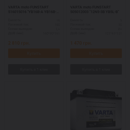
VARTA moto FUNSTART
VARTA moto FUNSTART
516015016 "YB16B-A YB16B-
505012003 "12N5-3B YB5L-B"
A1"
16
5
Ёмкость:
Ёмкость:
160
30
Пусковой ток:
Пусковой ток:
L+
R+
Схема выводов:
Схема выводов:
160*90*161
121*61*131
ДШВ (мм):
ДШВ (мм):
2 810
грн.
1 470
грн.
Купить
Купить