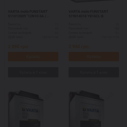
VARTA moto FUNSTART
VARTA moto FUNSTART
511012009 "12N10-3A /
519014018 YB16CL-B
12N10-3A-1 12N10-3A-2 /
11
19
Ёмкость:
Ёмкость:
YB10L-A2"
90
180
Пусковой ток:
Пусковой ток:
R+
R+
Схема выводов:
Схема выводов:
136*91*146
176*101*176
ДШВ (мм):
ДШВ (мм):
2 090
грн.
2 940
грн.
Купить
Купить