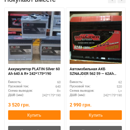
При отсутствии связи - пишите, звоните в Viber /
Telegram (093) 600-51-11
Написать в Viber
Написать в Telegram
Аккумулятор PLATIN Silver 60
Автомобильная АКБ
Ah 640 A R+ 242*175*190
SZNAJDER 562 59 — 62Ah
520A (L+), для бензиновых
60
62
Ёмкость:
Ёмкость:
моторов
640
520
Пусковой ток:
Пусковой ток:
R+
L+
Схема выводов:
Схема выводов:
242*175*190
242*175*190
ДШВ (мм):
ДШВ (мм):
3 520
грн.
2 990
грн.
Купить
Купить