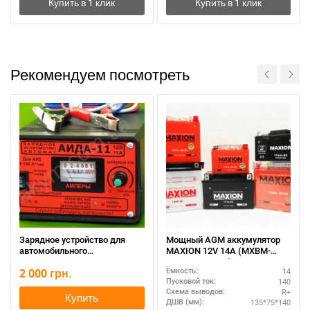
Рекомендуем посмотреть
Зарядное устройство для
Мощный AGM аккумулятор
автомобильного
MAXION 12V 14A (MXBM-
аккумулятора АИДАм 11
YTX16-BS AGM)
2 000
грн.
14
Ёмкость:
140
Пусковой ток:
R+
Схема выводов:
Купить
135*75*140
ДШВ (мм):