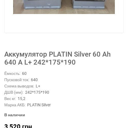
Аккумулятор PLATIN Silver 60 Ah
640 A L+ 242*175*190
Ёмкость:
60
Пусковой ток:
640
Схема выводов:
L+
ДШВ (мм):
242*175*190
Вес кг:
15,2
Марка АКБ:
PLATIN Silver
В наличии
3 520
грн.