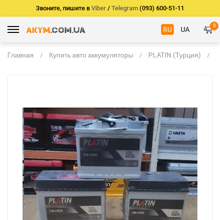
Звоните, пишите в
Viber
/
Telegram
(093) 600-51-11
0
RU
UA
Главная
Купить авто аккумуляторы
PLATIN (Турция)
А
P
6
L
2