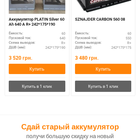
Аккумулятор PLATIN Silver 60
SZNAJDER CARBON 560 08
Ah 640 A R+ 242*175*190
60
60
Ёмкость:
Ёмкость:
640
550
Пусковой ток:
Пусковой ток:
R+
R+
Схема выводов:
Схема выводов:
242*175*190
242*175*175
ДШВ (мм):
ДШВ (мм):
3 520
грн.
3 480
грн.
Купить
Купить
Сдай старый аккумулятор
получи большую скидку на новый