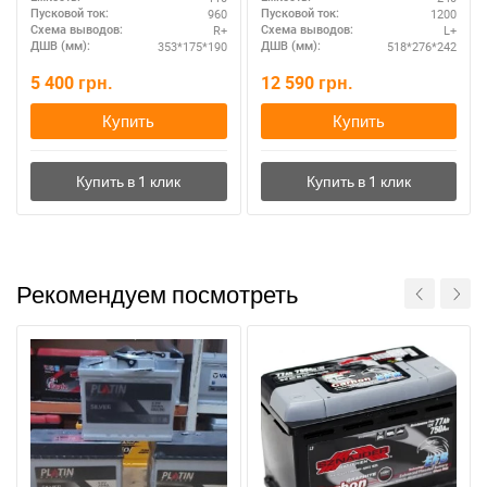
техники
960
1200
Пусковой ток:
Пусковой ток:
R+
L+
Схема выводов:
Схема выводов:
353*175*190
518*276*242
ДШВ (мм):
ДШВ (мм):
5 400
грн.
12 590
грн.
Купить
Купить
Рекомендуем посмотреть