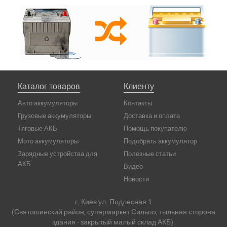
Каталог товаров
Клиенту
Авто аккумуляторы
Контакты
Грузовые аккумуляторы
Доставка и оплата
Тяговые АКБ
Помощь покупателю
Мото аккумуляторы
Подобрать аккумулятор
Зарядные устройства для
Полезные статьи
АКБ
Видео
Новости
г. Киев ул. Подлесная 1
(Святошинский район, супермаркет Сильпо, тыльная сторона
здания - закрытый малый склад АКБ).