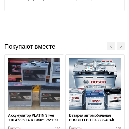
Покупают вместе
При отсутствии связи - пишите, звоните в Viber /
Telegram (093) 600-51-11
Аккумулятор PLATIN Silver
Батарея автомобильная
Написать в Viber
Написать в Telegram
110 Ah 960 A R+ 350*175*190
BOSCH EFB TE0 888 240Ah
полярность L+ – для тяжелой
110
240
Ёмкость:
Ёмкость: