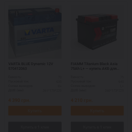
VARTA BLUE Dynamic 12V
FIAMM Titanium Black Asia
570412063
75Ah L+ — купить АКБ для
авто
70
75
Ёмкость:
Ёмкость:
630
640
Пусковой ток:
Пусковой ток:
R+
L+
Схема выводов:
Схема выводов:
261*175*220
260*173*225
ДШВ (мм):
ДШВ (мм):
4 390
грн.
4 210
грн.
Купить
Купить