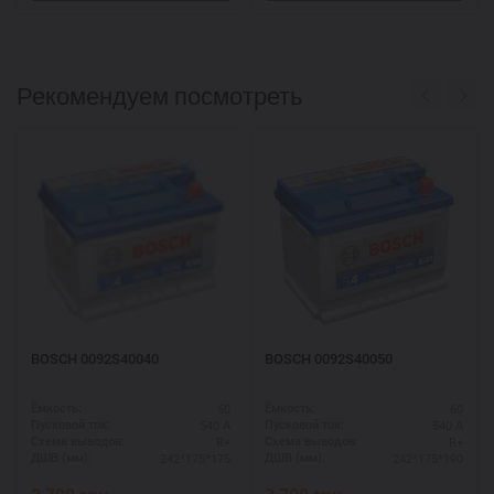
Рекомендуем посмотреть
BOSCH 0092S40040
BOSCH 0092S40050
60
60
Ёмкость:
Ёмкость:
540 А
540 А
Пусковой ток:
Пусковой ток:
R+
R+
Схема выводов:
Схема выводов:
242*175*175
242*175*190
ДШВ (мм):
ДШВ (мм):