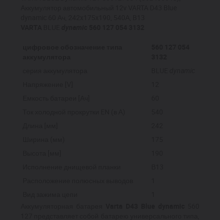
Аккумулятор автомобильный 12v VARTA D43 Blue
dynamic 60 Ач, 242x175x190, 540А, B13
VARTA
BLUE
dynamic
560 127 054 3132
цифровое обозначение типа
560 127 054
аккумулятора
3132
серия аккумулятора
BLUE
dynamic
Напряжение [V]
12
Емкость батареи [Ач]
60
Ток холодной прокрутки EN (в А)
540
Длина [мм]
242
Ширина (мм)
175
Высота [мм]
190
Исполнение днищевой планки
В13
Расположение полюсных выводов
1
Вид зажима цепи
1
Аккумуляторная батарея
Varta D43 Blue dynamic
560
127 представляет собой батарею универсального типа,