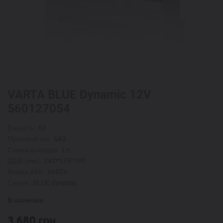
VARTA BLUE Dynamic 12V
560127054
Ёмкость:
60
Пусковой ток:
540
Схема выводов:
L+
ДШВ (мм):
242*175*190
Марка АКБ:
VARTA
Серия:
BLUE dynamic
В наличии
3 680
грн.