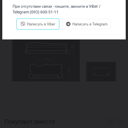
Исполнение днищевой планки
Расположение
При отсутствии связи - пишите, звоните в Viber /
полюсных
Telegram (093) 600-51-11
выводов
"1" - СНГ
Написать в Viber
Написать в Telegram
("плюс" -
левый вывод)
Покупают вместе