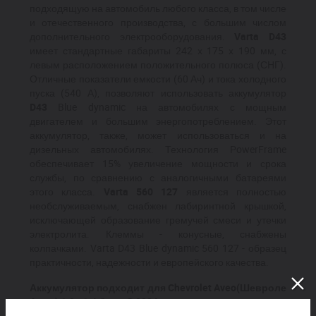
подходящую на автомобиль любого класса, в том числе
и отечественного производства, с большим числом
дополнительного электрооборудования.
Varta D43
имеет стандартные габариты 242 х 175 х 190 мм, с
левым расположением положительного полюса (СНГ).
Отличные показатели емкости (60 Ач) и тока холодного
пуска (540 А), позволяют использовать аккумулятор
D43
Blue dynamic на автомобилях с мощным
двигателем и большим энергопотреблением. Этот
аккумулятор, также, может использоваться и на
дизельных автомобилях. Технология PowerFrame
обеспечивает 15% увеличение мощности и срока
службы, по сравнению с аналогичными батареями
этого класса.
Varta 560 127
является полностью
необслуживаемым, снабжен лабиринтной крышкой,
исключающей образование гремучей смеси и утечки
электролита. Клеммы - конусные, снабжены
колпачками. Varta D43 Blue dynamic 560 127 - образец
практичности, надежности и европейского качества.
Аккумулятор подходит для Chevrolet Aveo(Шевроле
Авео) 1.2 - 1.4 бенз. С 2004г выпуска.