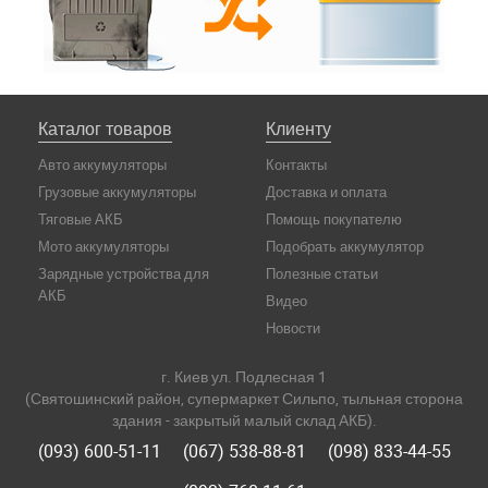
Каталог товаров
Клиенту
Авто аккумуляторы
Контакты
Грузовые аккумуляторы
Доставка и оплата
Тяговые АКБ
Помощь покупателю
Мото аккумуляторы
Подобрать аккумулятор
Зарядные устройства для
Полезные статьи
АКБ
Видео
Новости
г. Киев ул. Подлесная 1
(Святошинский район, супермаркет Сильпо, тыльная сторона
здания - закрытый малый склад АКБ).
(093) 600-51-11
(067) 538-88-81
(098) 833-44-55