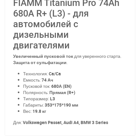
FIAMM Titanium Pro 74Ah
680A R+ (L3) - для
автомобилей с
дизельными
двигателями
Увеличенный пусковой ток
для уверенного старта.
Защита от сульфатации
.
Технология:
Ca/Ca
Емкость:
74 Ач
Пусковой ток:
680А (EN)
Полярность:
Прямая (R+)
Типоразмер:
L3
Габариты:
353*175*190 мм
Вес:
19.8 кг
Для:
Volkswagen Passat, Audi A4, BMW 3 Series