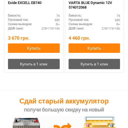
Exide EXCELL EB740
VARTA BLUE Dynamic 12V
574012068
74
74
Ёмкость:
Ёмкость:
680
680
Пусковой ток:
Пусковой ток:
R+
R+
Схема выводов:
Схема выводов:
278*175*190
278*175*190
ДШВ (мм):
ДШВ (мм):
3 670
грн.
4 460
грн.
Купить
Купить
Сдай старый аккумулятор
получи большую скидку на новый