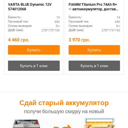
VARTA BLUE Dynamic 12V
FIAMM Titanium Pro 74Ah R+
574012068
— автоаккумулятор, доставка
по Украине
74
74
Ёмкость:
Ёмкость:
680
680
Пусковой ток:
Пусковой ток:
R+
R+
Схема выводов:
Схема выводов:
278*175*190
278*175*190
ДШВ (мм):
ДШВ (мм):
4 460
грн.
3 970
грн.
Купить
Купить
Сдай старый аккумулятор
получи большую скидку на новый