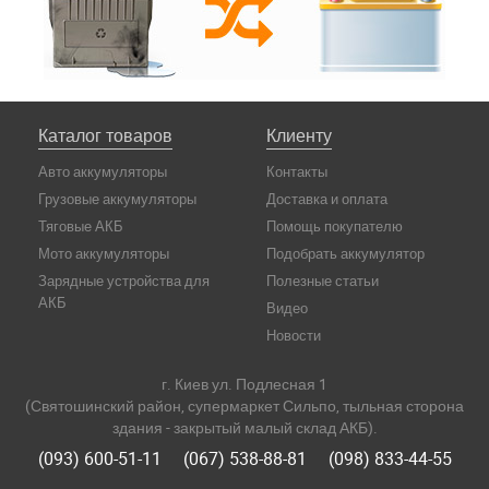
Каталог товаров
Клиенту
Авто аккумуляторы
Контакты
Грузовые аккумуляторы
Доставка и оплата
Тяговые АКБ
Помощь покупателю
Мото аккумуляторы
Подобрать аккумулятор
Зарядные устройства для
Полезные статьи
АКБ
Видео
Новости
г. Киев ул. Подлесная 1
(Святошинский район, супермаркет Сильпо, тыльная сторона
здания - закрытый малый склад АКБ).
(093) 600-51-11
(067) 538-88-81
(098) 833-44-55