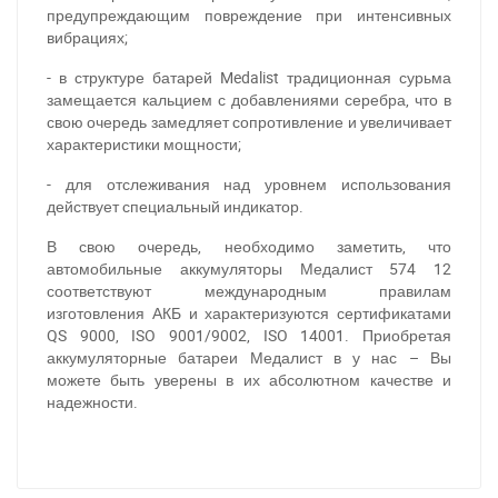
предупреждающим повреждение при интенсивных
вибрациях;
- в структуре батарей Medalist традиционная сурьма
замещается кальцием с добавлениями серебра, что в
свою очередь замедляет сопротивление и увеличивает
характеристики мощности;
- для отслеживания над уровнем использования
действует специальный индикатор.
В свою очередь, необходимо заметить, что
автомобильные аккумуляторы Медалист 574 12
соответствуют международным правилам
изготовления АКБ и характеризуются сертификатами
QS 9000, ISO 9001/9002, ISO 14001. Приобретая
При отсутствии связи - пишите, звоните в Viber /
аккумуляторные батареи Медалист в у нас – Вы
Telegram (093) 600-51-11
можете быть уверены в их абсолютном качестве и
надежности.
Написать в Viber
Написать в Telegram