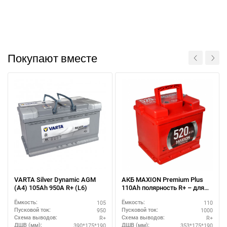
Покупают вместе
VARTA Silver Dynamic AGM
АКБ MAXION Premium Plus
(A4) 105Ah 950А R+ (L6)
110Ah полярность R+ – для
внедорожников
105
110
Ёмкость:
Ёмкость:
950
1000
Пусковой ток:
Пусковой ток:
R+
R+
Схема выводов:
Схема выводов:
390*175*190
353*175*190
ДШВ (мм):
ДШВ (мм):