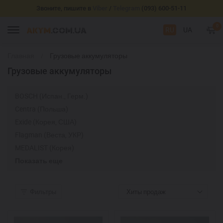
Звоните, пишите в
Viber
/
Telegram
(093) 600-51-11
0
RU
UA
Главная
Грузовые аккумуляторы
Грузовые аккумуляторы
BOSCH (Испан., Герм.)
Centra (Польша)
Exide (Корея, США)
Flagman (Веста, УКР)
MEDALIST (Корея)
Показать еще
Фильтры
Хиты продаж