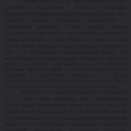
Приветствуем Вас на сайте нашего
интернет -
магазина! Предлагаем Вашему вниманию
аккумуляторные
батареи для грузовых машин
,
фур
,
тягачей
,
кранов
,
дизельных автомобилей
с
бесплатной доставкой. Почти каждый человек
стыкается с таким фактом, как перевозка габаритных
грузов
,
для этого и служат фуры и тягачи, но наша
статья пойдёт именно об
аккумуляторных
батареях
к
ним – об этой мелкой и неотъемлемой детали
.
Все
автомобильные аккумуляторные батареи
со временем
стареют и поэтому подвержены износу. Потому для
грузовых аккумуляторов
и нужно, намного больше
мощности, чем для обычных. Несколько лет и ресурс
аккумулятора
для этой техники ощутимо снижается. Выход
из данной ситуации один – купить
новый
аккумулятор
.
Несмотря на наличие обширной информации
на эту тему, многие владельцы такого транспорта
не
знают, какой
аккумулятор
лучше
купить
, когда их
старый полностью выдыхается. Чтобы Вы ни о чем не
переживали наши менеджеры,
подберут аккумулятор
именно тот, что Вам нужно в кратчайшие сроки, любой
грузовой аккумулятор
к любому грузовому