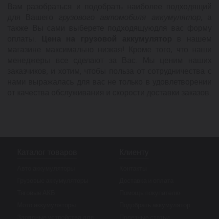
Вам разобраться и подобрать наиболее подходящий
для Вашего
грузового автомобиля аккумулятор
, а
также Вы сами выберете подходящую
для вас форму
оплаты.
Цена на грузовой аккумулятор
в нашем
магазине максимально низкая! Кроме того, что наши
менеджеры все сделают за Вас. Мы ценим наших
заказчиков, и хотим, чтобы польза от сотрудничества с
нами выражалась для вас не только в удовлетворении
от качества обслуживания и скорости доставки заказов.
Каталог товаров
Клиенту
Авто аккумуляторы
Контакты
Грузовые аккумуляторы
Доставка и оплата
Тяговые АКБ
Помощь покупателю
Мото аккумуляторы
Подобрать аккумулятор
Зарядные устройства для
Полезные статьи