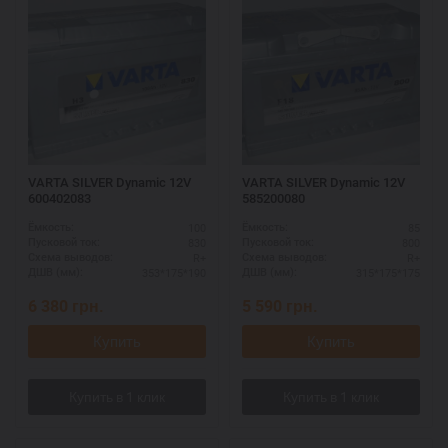
VARTA SILVER Dynamic 12V
VARTA SILVER Dynamic 12V
600402083
585200080
100
85
Ёмкость:
Ёмкость:
830
800
Пусковой ток:
Пусковой ток:
R+
R+
Схема выводов:
Схема выводов:
353*175*190
315*175*175
ДШВ (мм):
ДШВ (мм):
6 380
грн.
5 590
грн.
Купить
Купить