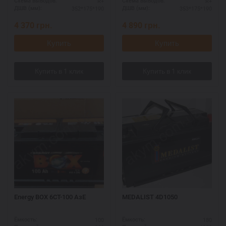
R+
R+
Схема выводов:
Схема выводов:
352*175*190
353*175*190
ДШВ (мм):
ДШВ (мм):
4 370
грн.
4 890
грн.
Купить
Купить
Energy BOX 6СТ-100 AзЕ
MEDALIST 4D1050
100
180
Ёмкость:
Ёмкость: