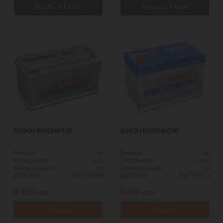
BOSCH 0092S60130
BOSCH 0092S40290
95
95
Ёмкость:
Ёмкость:
850
830 А
Пусковой ток:
Пусковой ток:
R+
L+
Схема выводов:
Схема выводов:
353*175*190
306*173*225
ДШВ (мм):
ДШВ (мм):
9 360
грн.
5 690
грн.
Купить
Купить