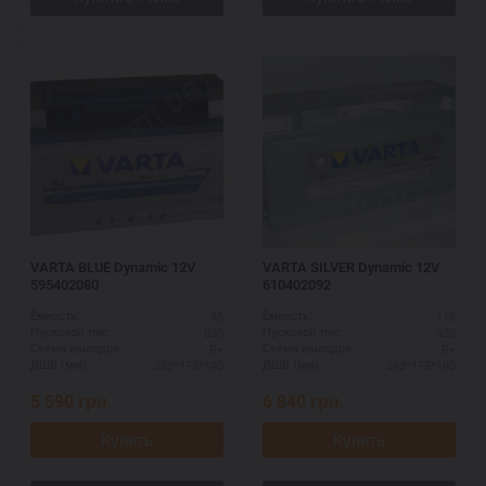
VARTA BLUE Dynamic 12V
VARTA SILVER Dynamic 12V
595402080
610402092
95
110
Ёмкость:
Ёмкость:
830
920
Пусковой ток:
Пусковой ток:
R+
R+
Схема выводов:
Схема выводов:
353*175*190
393*175*190
ДШВ (мм):
ДШВ (мм):
5 590
грн.
6 840
грн.
Купить
Купить