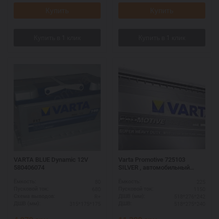
Купить
Купить
VARTA BLUE Dynamic 12V
Varta Promotive 725103
580406074
SILVER , автомобильный
аккумулятор 12 вольт Варта
80
225
Ёмкость:
Ёмкость:
Промотив , емкость - 225
680
1150
Пусковой ток:
Пусковой ток:
Ампер/часов, размер: 518 Х
R+
518*276*242
Схема выводов:
ДШВ (мм):
276 Х 242 , пуск. Ток: 1150
315*175*175
518*275*240
ДШВ (мм):
ДШВ:
Ампер.