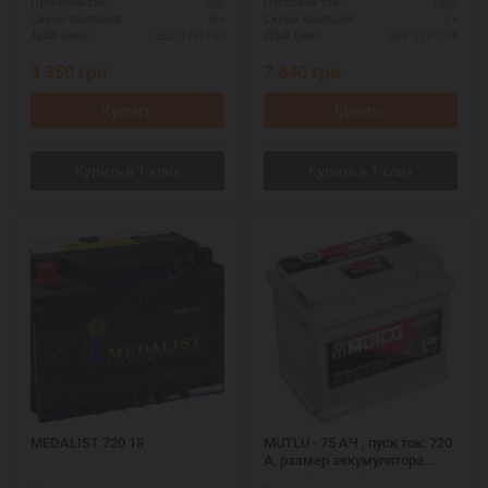
850
1050
Пусковой ток:
Пусковой ток:
R+
L+
Схема выводов:
Схема выводов:
352*175*190
508*215*234
ДШВ (мм):
ДШВ (мм):
3 350
грн.
7 640
грн.
Купить
Купить
MEDALIST 720 18
MUTLU - 75 АЧ , пуск ток: 720
А, размер аккумулятора
Мутлу (Турция): 278 Х 175 Х