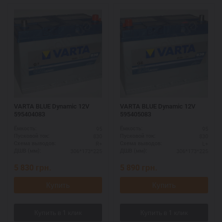
VARTA BLUE Dynamic 12V
VARTA BLUE Dynamic 12V
595404083
595405083
95
95
Ёмкость:
Ёмкость:
830
830
Пусковой ток:
Пусковой ток:
R+
L+
Схема выводов:
Схема выводов:
306*173*225
306*173*225
ДШВ (мм):
ДШВ (мм):
5 830
грн.
5 890
грн.
Купить
Купить