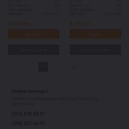
220
75
Ёмкость:
Ёмкость:
190 мм.
1200
720
Пусковой ток:
Пусковой ток:
L+
R+
Схема выводов:
Схема выводов:
512*277*220
278*175*190
ДШВ (мм):
ДШВ (мм):
12 910
грн.
4 270
грн.
Купить
Купить
...
1
2
5
→
Нужна помощь?
Звоните, наши менеджеры знают какой вам нужен
аккумулятор!
(067)
538-88-81
(098)
833-44-55