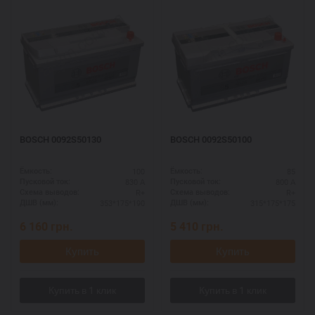
BOSCH 0092S50130
BOSCH 0092S50100
100
85
Ёмкость:
Ёмкость:
830 А
800 А
Пусковой ток:
Пусковой ток:
R+
R+
Схема выводов:
Схема выводов:
353*175*190
315*175*175
ДШВ (мм):
ДШВ (мм):
6 160
грн.
5 410
грн.
Купить
Купить