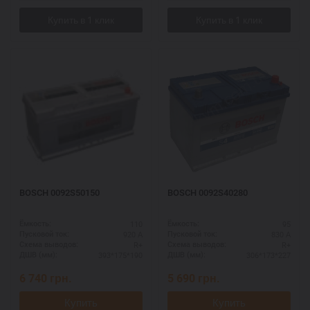
BOSCH 0092S50150
BOSCH 0092S40280
110
95
Ёмкость:
Ёмкость:
920 А
830 А
Пусковой ток:
Пусковой ток:
R+
R+
Схема выводов:
Схема выводов:
393*175*190
306*173*227
ДШВ (мм):
ДШВ (мм):
6 740
грн.
5 690
грн.
Купить
Купить