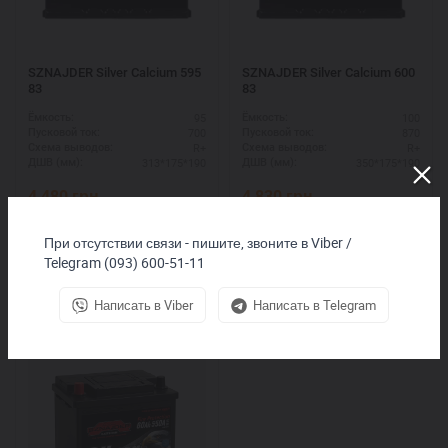
SZNAJDER Silver Calcium 595
SZNAJDER Silver Calcium 600
83
83
95
100
Ёмкость:
Ёмкость:
700
870
Пусковой ток:
Пусковой ток:
R+
R+
Схема выводов:
Схема выводов:
313*175*190
350*175*190
ДШВ (мм):
ДШВ (мм):
4 480
грн.
4 830
грн.
Купить
Купить
При отсутствии связи - пишите, звоните в Viber /
Telegram (093) 600-51-11
Написать в Viber
Написать в Telegram