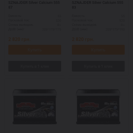
SZNAJDER Silver Calcium 555
SZNAJDER Silver Calcium 555
87
83
55
55
Ёмкость:
Ёмкость:
520
520
Пусковой ток:
Пусковой ток:
R+
R+
Схема выводов:
Схема выводов:
205*175*175
205*175*190
ДШВ (мм):
ДШВ (мм):
2 820
грн.
2 820
грн.
Купить
Купить