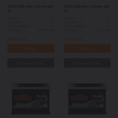
SZNAJDER Silver Calcium 555
SZNAJDER Silver Calcium 560
85
83
55
60
Ёмкость:
Ёмкость:
520
600
Пусковой ток:
Пусковой ток:
L+
R+
Схема выводов:
Схема выводов:
205*175*190
242*175*190
ДШВ (мм):
ДШВ (мм):
3 000
грн.
3 100
грн.
Купить
Купить