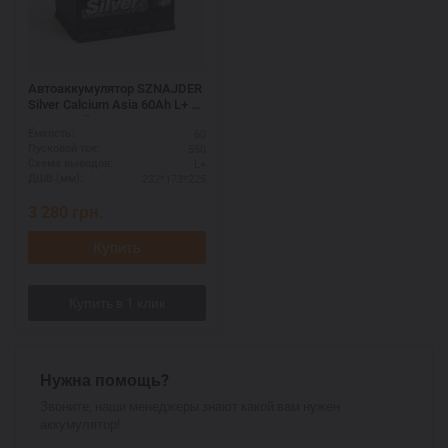
Автоаккумулятор SZNAJDER
Silver Calcium Asia 60Аh L+ –
азиатский типоразмер
60
Ёмкость:
550
Пусковой ток:
L+
Схема выводов:
232*173*225
ДШВ (мм):
3 280
грн.
Купить
Нужна помощь?
Звоните, наши менеджеры знают какой вам нужен
аккумулятор!