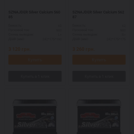
SZNAJDER Silver Calcium 560
SZNAJDER Silver Calcium 562
85
87
60
62
Ёмкость:
Ёмкость:
600
600
Пусковой ток:
Пусковой ток:
L+
R+
Схема выводов:
Схема выводов:
242*175*190
242*175*175
ДШВ (мм):
ДШВ (мм):
3 120
грн.
3 260
грн.
Купить
Купить