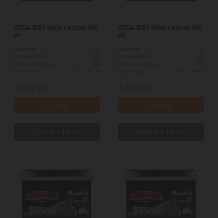
SZNAJDER Silver Calcium 565
SZNAJDER Silver Calcium 565
83
85
65
65
Ёмкость:
Ёмкость:
640
640
Пусковой ток:
Пусковой ток:
R+
L+
Схема выводов:
Схема выводов:
242*175*190
242*175*190
ДШВ (мм):
ДШВ (мм):
3 100
грн.
3 260
грн.
Купить
Купить