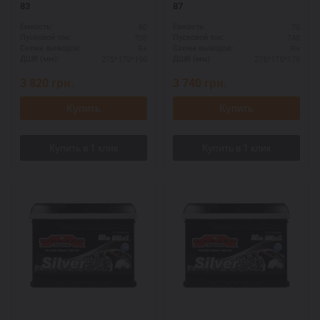
83
87
80
75
Ёмкость:
Ёмкость:
700
740
Пусковой ток:
Пусковой ток:
R+
R+
Схема выводов:
Схема выводов:
275*175*190
275*175*175
ДШВ (мм):
ДШВ (мм):
3 820
грн.
3 740
грн.
Купить
Купить