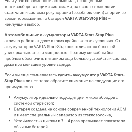
Если у вас современный автомобиль, оснащенный
топливосберегающими системами, на основе технологии
старт-стоп и системы рекуперации (возобновления) энергии во
время торможения, то батарея
VARTA Start-Stop Plus
–
наилучший выбор.
Автомобильные аккумуляторы VARTA Start-Stop Plus
отлично работают даже в таких крайне жестких условиях. От
аккумуляторов VARTA Start-Stop они отличаются большей
универсальностью и мощностью. Поэтому способны без
проблем обеспечить питанием еще больше устройств и систем,
даже при меньшем уровне заряда.
При отсутствии связи - пишите, звоните в Viber /
Telegram (093) 600-51-11
Если вы еще сомневаетесь
купить аккумулятор VARTA Start-
Stop Plus
или нет, тогда обратите внимание на следующие его
преимущества:
Написать в Viber
Написать в Telegram
Аккумулятор идеально подходит для микрогибридов с
системой старт-стоп;
Батарея создана на основе современной технологии AGM
и имеет специальный сепаратор из стекловолокна;
Устойчивость к циклам в 3 – 4 раза превышает показатели
обычных батарей;