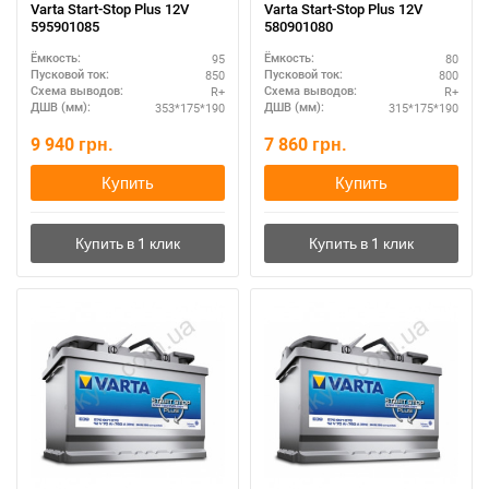
Varta Start-Stop Plus 12V
Varta Start-Stop Plus 12V
595901085
580901080
95
80
Ёмкость:
Ёмкость:
850
800
Пусковой ток:
Пусковой ток:
R+
R+
Схема выводов:
Схема выводов:
353*175*190
315*175*190
ДШВ (мм):
ДШВ (мм):
9 940
грн.
7 860
грн.
Купить
Купить