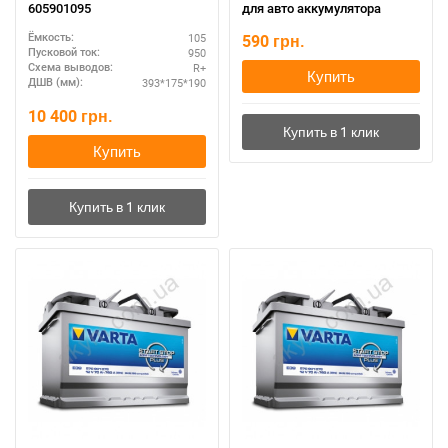
605901095
для авто аккумулятора
105
590
грн.
Ёмкость:
950
Пусковой ток:
R+
Схема выводов:
Купить
393*175*190
ДШВ (мм):
10 400
грн.
Купить