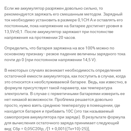
Если же аккумулятор разряжен довольно сильно, то
рекомендуется заряжать его смешанным методом. Зарядный
ток необходимо установить в размере 0,1СН А и оставлять его
постоянным, пока напряжение на батарее достигнет уровня в
13,5
V
±0,1
.
После аккумулятор заряжают при постоянстве
напряжения на протяжении 20 часов.
Определить, что батарея заряжена на все 100% можно по
основному признаку - резкое падение величины зарядного тока
почти до 0 (при постоянном напряжении 14,5
V
).
В некоторых случаях возникает необходимость определения
остаточной емкости аккумулятора, как поступить в случае, когда
это относится к необслуживаемой батарее. Ведь, как известно, в
формуле присутствует такой параметр, как температура
электролита. В случае с герметичными батареями измерить ее
нет никакой возможности. Проблема решается довольно
просто, нужно взять среднюю температуру в помещении, где
находится батарея и прибавить 10С (это так называемый
самопрогрев аккумулятора при заряде). В результате формула
для вычисления остаточного заряда принимает следующий
вид:
C
бр = 0,05С20tр, /[1 + 0,001((
T
к+10)-25)],