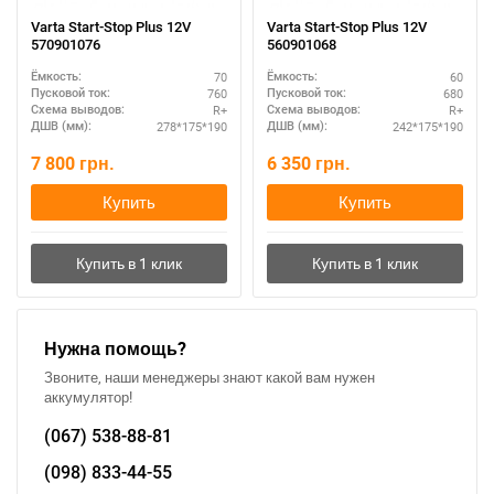
Varta Start-Stop Plus 12V
Varta Start-Stop Plus 12V
570901076
560901068
70
60
Ёмкость:
Ёмкость:
760
680
Пусковой ток:
Пусковой ток:
R+
R+
Схема выводов:
Схема выводов:
278*175*190
242*175*190
ДШВ (мм):
ДШВ (мм):
7 800
грн.
6 350
грн.
Купить
Купить
Нужна помощь?
Звоните, наши менеджеры знают какой вам нужен
аккумулятор!
(067)
538-88-81
(098)
833-44-55