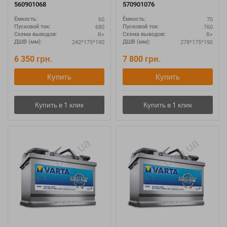
560901068
570901076
60
70
Ёмкость:
Ёмкость:
680
760
Пусковой ток:
Пусковой ток:
R+
R+
Схема выводов:
Схема выводов:
242*175*190
278*175*190
ДШВ (мм):
ДШВ (мм):
6 350
грн.
7 800
грн.
Купить
Купить