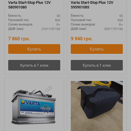
Varta Start-Stop Plus 12V
Varta Start-Stop Plus 12V
580901080
595901085
80
95
Ёмкость:
Ёмкость:
800
850
Пусковой ток:
Пусковой ток:
R+
R+
Схема выводов:
Схема выводов:
315*175*190
353*175*190
ДШВ (мм):
ДШВ (мм):
7 860
грн.
9 940
грн.
Купить
Купить