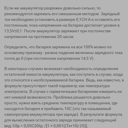
Если же аккумулятор разряжен довольно сильно, то
рекомендуется заряжать его смешанным методом. Зарядный
ток необходимо установить в размере 0,1СН А и оставлять его
постоянным, пока напряжение на батарее достигнет уровня в
13,5
V
±0,1
.
После аккумулятор заряжают при постоянстве
напряжения на протяжении 20 часов.
Определить, что батарея заряжена на все 100% можно по
основному признаку - резкое падение величины зарядного тока
почти до 0 (при постоянном напряжении 14,5
V
).
В некоторых случаях возникает необходимость определения
остаточной емкости аккумулятора, как поступить в случае, когда
это относится к необслуживаемой батарее. Ведь, как известно, в
формуле присутствует такой параметр, как температура
электролита. В случае с герметичными батареями измерить ее
нет никакой возможности. Проблема решается довольно
просто, нужно взять среднюю температуру в помещении, где
находится батарея и прибавить 10С (это так называемый
самопрогрев аккумулятора при заряде). В результате формула
для вычисления остаточного заряда принимает следующий
вид:
C
бр = 0,05С20tр, /[1 + 0,001((
T
к+10)-25)],