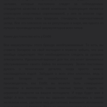
человек, которые постоянно следят за соблюдением
стандартов качества в своей компании. Корпорация является
спонсором спортивных соревнований, у нее за многие годы
работы сложились свои традиции, стандарты, корпоративный
уклад. Все это повлияло на ее репутацию в мире, как одного из
лучших производителей аккумуляторов всех типов.
Какие достоинства есть у Exide
Все аккумуляторы этого бренда необлуживаемые. То есть, вы
ставите батарею на свой мотоцикл и можете забыть, что она
вообще существует. Нет необходимости следить за уровнем
электролита. Идеальный вариант для тех, кто хочет заниматься
обслуживанием своего байка по минимуму. Зачем постоянно
думать о технических деталях, когда просто можно
наслаждаться ездой. Забудьте о всех этих хлопотах, ведь о
вашей батарее уже позаботился такой надежный
производитель, как Exide, вы можете быть совершенно
спокойны и выполнять самые смелые трюки, ездить на
огромной скорости на вашем мотоцикле. И езда будет вам в
кайф! А все, потому что вы заранее позаботились о своем
железном коне, уделили ему достаточно внимания, вспомнили
о качественной батарее. Вряд ли стоит сомневаться в качестве