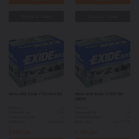
Мото АКБ Exide YTX14AH-BS
Мото АКБ Exide YTX9C-BS
(NEW)
12
9
Ёмкость:
Ёмкость:
210
120
Пусковой ток:
Пусковой ток:
L+
L+
Схема выводов:
Схема выводов:
134*89*164
135*75*139
ДШВ (мм):
ДШВ (мм):
2 950
грн.
1 760
грн.