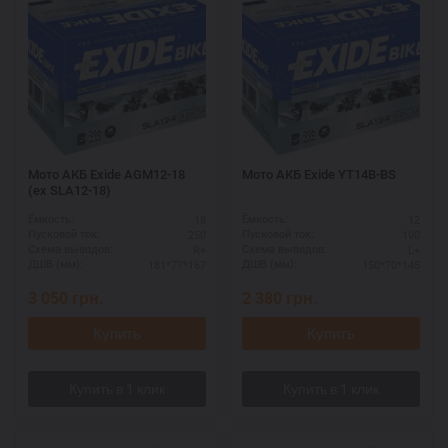
Мото АКБ Exide AGM12-18
Мото АКБ Exide YT14B-BS
(ex SLA12-18)
18
12
Ёмкость:
Ёмкость:
250
190
Пусковой ток:
Пусковой ток:
R+
L+
Схема выводов:
Схема выводов:
181*77*167
150*70*145
ДШВ (мм):
ДШВ (мм):
3 050
грн.
2 380
грн.
Купить
Купить