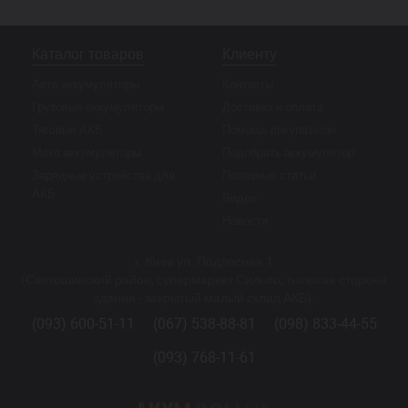
Каталог товаров
Клиенту
Авто аккумуляторы
Контакты
Грузовые аккумуляторы
Доставка и оплата
Тяговые АКБ
Помощь покупателю
Мото аккумуляторы
Подобрать аккумулятор
Зарядные устройства для
Полезные статьи
АКБ
Видео
Новости
г. Киев ул. Подлесная 1
(Святошинский район, супермаркет Сильпо, тыльная сторона
здания - закрытый малый склад АКБ).
(093) 600-51-11
(067) 538-88-81
(098) 833-44-55
(093) 768-11-61