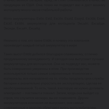
продукции из США. Она точно не подведет вас и даст вашему
мотоциклу много часов стабильной работы.
Мото аккумуляторы Exite, Exid, Excite, Exaid, Exayd, Excide, Exait,
Excid, Exsite, аккумулятор для мотоцикла Эксайт, Ексайде,
Эксиде, Ексайт, Ексайд.
Немного о том, кто такие Exide, и почему эта компания
производит каждый пятый аккумулятор в мире
Таких высот Exide добился благодаря слаженному, отлично
продуманному менеджменту. И сегодня она выпускает лучшие
аккумуляторы для мотоциклов. Они не подведут вас, можете
быть совершенно уверенны в этом. При производстве
используются только самые современные технологии и
материалы, все направлено на то, чтобы продлить срок службы
батареи и значительно упростить ее эксплуатацию, сделав ее
необслуживаемой. То есть, такой, в которую не нужно доливать
электролит – поставил и поехал. Затем, когда она выйдет со
строя, что случится нескоро, вы ее поменяете. Других
аккумуляторов компания не выпускает, они самые
современные и здорово облегчают жизнь мотолюбителям.