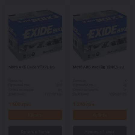
Мото АКБ Exide YTX7L-BS
Мото АКБ Иксайд 12N5,5-3B
6
5
Ёмкость:
Ёмкость:
100
45
Пусковой ток:
Пусковой ток:
R+
R+
Схема выводов:
Схема выводов:
113*70*130
135*60*130
ДШВ (мм):
ДШВ (мм):
1 600
грн.
1 240
грн.
Купить
Купить