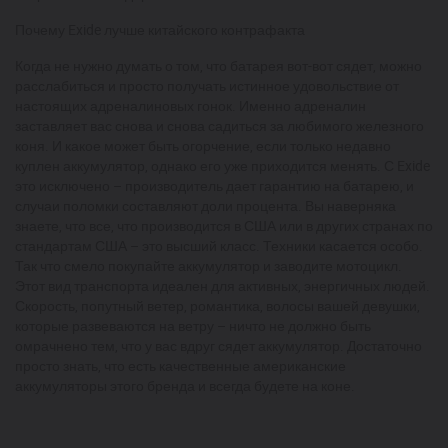
Почему Exide лучше китайского контрафакта
Когда не нужно думать о том, что батарея вот-вот сядет, можно
расслабиться и просто получать истинное удовольствие от
настоящих адреналиновых гонок. Именно адреналин
заставляет вас снова и снова садиться за любимого железного
коня. И какое может быть огорчение, если только недавно
куплен аккумулятор, однако его уже приходится менять. С Exide
это исключено – производитель дает гарантию на батарею, и
случаи поломки составляют доли процента. Вы наверняка
знаете, что все, что производится в США или в других странах по
стандартам США – это высший класс. Техники касается особо.
Так что смело покупайте аккумулятор и заводите мотоцикл.
Этот вид транспорта идеален для активных, энергичных людей.
Скорость, попутный ветер, романтика, волосы вашей девушки,
которые развеваются на ветру – ничто не должно быть
омрачнено тем, что у вас вдруг сядет аккумулятор. Достаточно
просто знать, что есть качественные американские
аккумуляторы этого бренда и всегда будете на коне.