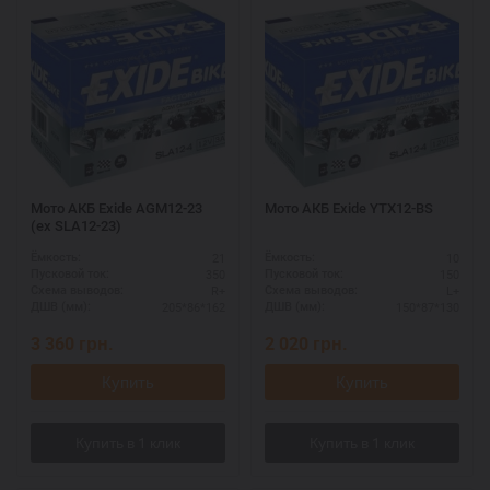
Мото АКБ Exide AGM12-23
Мото АКБ Exide YTX12-BS
(ex SLA12-23)
21
10
Ёмкость:
Ёмкость:
350
150
Пусковой ток:
Пусковой ток:
R+
L+
Схема выводов:
Схема выводов:
205*86*162
150*87*130
ДШВ (мм):
ДШВ (мм):
3 360
грн.
2 020
грн.
Купить
Купить