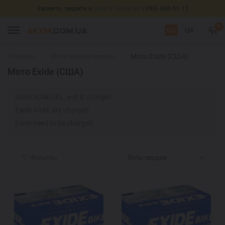
Звоните, пишите в
Viber
/
Telegram
(093) 600-51-11
0
RU
UA
Главная
Мото аккумуляторы
Мото Exide (США)
Мото Exide (США)
Exide AGM-GEL, wet & charged
Exide AGM, dry charged
Exide need to be charged,
Фильтры
Хиты продаж