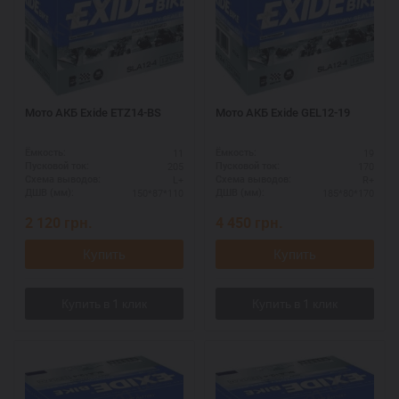
Мото АКБ Exide ETZ14-BS
Мото АКБ Exide GEL12-19
11
19
Ёмкость:
Ёмкость:
205
170
Пусковой ток:
Пусковой ток:
L+
R+
Схема выводов:
Схема выводов:
150*87*110
185*80*170
ДШВ (мм):
ДШВ (мм):
2 120
грн.
4 450
грн.
Купить
Купить