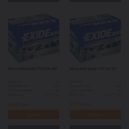
Мото АКБ Exide YTX20HL-BS
Мото АКБ Exide YTX14L-BS
18
12
Ёмкость:
Ёмкость:
270
200
Пусковой ток:
Пусковой ток:
R+
R+
Схема выводов:
Схема выводов:
175*87*155
150*87*145
ДШВ (мм):
ДШВ (мм):
3 620
грн.
2 270
грн.
Купить
Купить