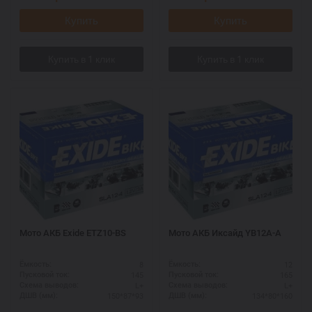
Купить
Купить
Мото АКБ Exide ETZ10-BS
Мото АКБ Иксайд YB12A-A
8
12
Ёмкость:
Ёмкость:
145
165
Пусковой ток:
Пусковой ток:
L+
L+
Схема выводов:
Схема выводов:
150*87*93
134*80*160
ДШВ (мм):
ДШВ (мм):