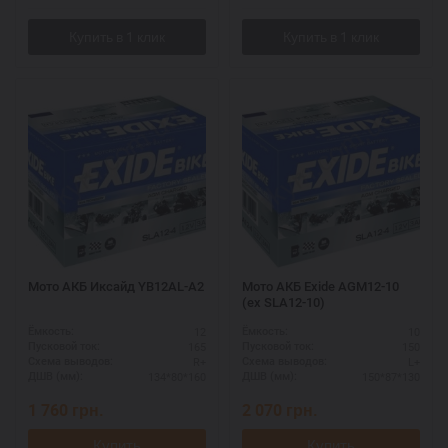
Мото АКБ Иксайд YB12AL-A2
Мото АКБ Exide AGM12-10
(ex SLA12-10)
12
10
Ёмкость:
Ёмкость:
165
150
Пусковой ток:
Пусковой ток:
R+
L+
Схема выводов:
Схема выводов:
134*80*160
150*87*130
ДШВ (мм):
ДШВ (мм):
1 760
грн.
2 070
грн.
Купить
Купить