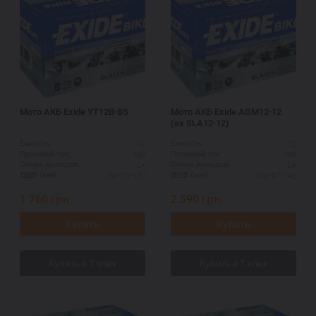
Мото АКБ Exide YT12B-BS
Мото АКБ Exide AGM12-12
(ex SLA12-12)
10
12
Ёмкость:
Ёмкость:
160
200
Пусковой ток:
Пусковой ток:
L+
L+
Схема выводов:
Схема выводов:
150*70*130
150*87*145
ДШВ (мм):
ДШВ (мм):
1 760
грн.
2 590
грн.
Купить
Купить