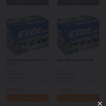
Мото АКБ Exide AGM12-9 (ex
Мото АКБ Exide YTX16-BS
SLA12-9)
9
14
Ёмкость:
Ёмкость:
120
215
Пусковой ток:
Пусковой ток:
L+
L+
Схема выводов:
Схема выводов:
135*75*139
150*87*161
ДШВ (мм):
ДШВ (мм):
2 120
грн.
3 160
грн.
Купить
Купить