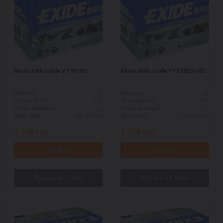
Мото АКБ Exide YTX9-BS
Мото АКБ Exide YTX20CH-BS
8
18
Ёмкость:
Ёмкость:
120
230
Пусковой ток:
Пусковой ток:
L+
L+
Схема выводов:
Схема выводов:
150*87*105
150*87*161
ДШВ (мм):
ДШВ (мм):
1 710
грн.
3 570
грн.
Купить
Купить