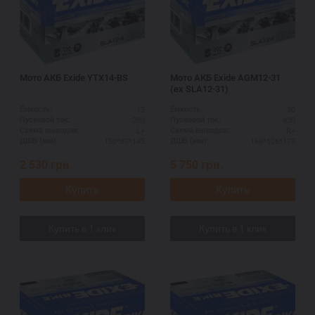
Мото АКБ Exide YTX14-BS
Мото АКБ Exide AGM12-31
(ex SLA12-31)
12
30
Ёмкость:
Ёмкость:
200
430
Пусковой ток:
Пусковой ток:
L+
R+
Схема выводов:
Схема выводов:
150*87*145
166*126*175
ДШВ (мм):
ДШВ (мм):
2 530
грн.
5 750
грн.
Купить
Купить