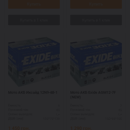
Купить
Купить
Мото АКБ Иксайд 12N9-4B-1
Мото АКБ Exide AGM12-7F
(NEW)
9
7
Ёмкость:
Ёмкость:
85
85
Пусковой ток:
Пусковой ток:
L+
L+
Схема выводов:
Схема выводов:
135*75*139
150*65*100
ДШВ (мм):
ДШВ (мм):
1 450
грн.
1 290
грн.