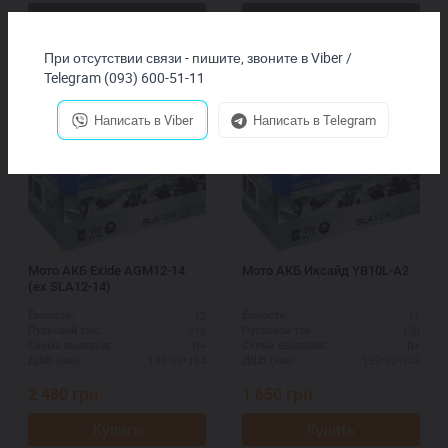
При отсутствии связи - пишите, звоните в Viber /
Telegram (093) 600-51-11
Написать в Viber
Написать в Telegram
Мото АКБ Exide AGM12-14
Мото АКБ Иксайд YB10L-A2
(ex SLA12-14)
12
11
Ёмкость:
Ёмкость:
210
130
Пусковой ток:
Пусковой ток:
R+
R+
Схема выводов:
Схема выводов:
134*89*164
135*90*145
ДШВ (мм):
ДШВ (мм):
2 480
грн.
1 650
грн.
Купить
Купить