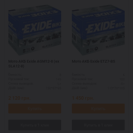
Мото АКБ Exide AGM12-8 (ex
Мото АКБ Exide ETZ7-BS
SLA12-8)
8
6
Ёмкость:
Ёмкость:
145
100
Пусковой ток:
Пусковой ток:
L+
R+
Схема выводов:
Схема выводов:
150*87*93
113*70*105
ДШВ (мм):
ДШВ (мм):
2 120
грн.
1 450
грн.
Купить
Купить