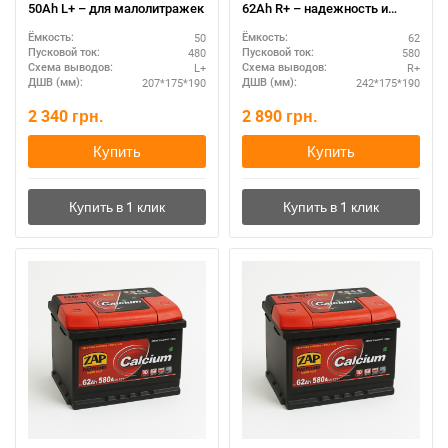
50Ah L+ – для малолитражек
62Ah R+ – надежность и
долговечность
50
62
Ёмкость:
Ёмкость:
480
580
Пусковой ток:
Пусковой ток:
L+
R+
Схема выводов:
Схема выводов:
207*175*190
242*175*190
ДШВ (мм):
ДШВ (мм):
2 340
грн.
2 890
грн.
Купить
Купить