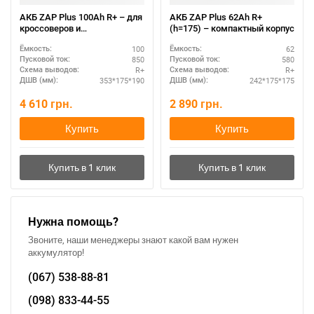
АКБ ZAP Plus 100Ah R+ – для
АКБ ZAP Plus 62Ah R+
кроссоверов и
(h=175) – компактный корпус
внедорожников
100
62
Ёмкость:
Ёмкость:
850
580
Пусковой ток:
Пусковой ток:
R+
R+
Схема выводов:
Схема выводов:
353*175*190
242*175*175
ДШВ (мм):
ДШВ (мм):
4 610
грн.
2 890
грн.
Купить
Купить
Нужна помощь?
Звоните, наши менеджеры знают какой вам нужен
аккумулятор!
При отсутствии связи - пишите, звоните в Viber /
(067)
538-88-81
Telegram (093) 600-51-11
(098)
833-44-55