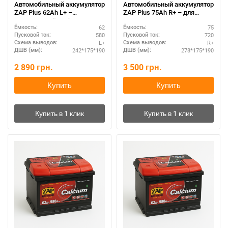
Автомобильный аккумулятор
Автомобильный аккумулятор
ZAP Plus 62Ah L+ –
ZAP Plus 75Ah R+ – для
оптимальный выбор
городских авто
62
75
Ёмкость:
Ёмкость:
580
720
Пусковой ток:
Пусковой ток:
L+
R+
Схема выводов:
Схема выводов:
242*175*190
278*175*190
ДШВ (мм):
ДШВ (мм):
2 890
грн.
3 500
грн.
Купить
Купить