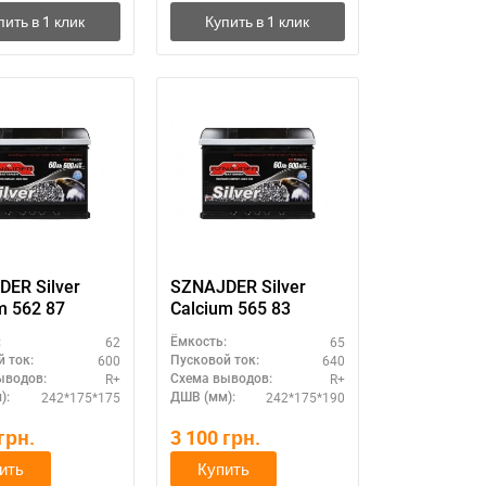
ER Silver
SZNAJDER Silver
m 562 87
Calcium 565 83
62
65
:
Ёмкость:
600
640
 ток:
Пусковой ток:
R+
R+
ыводов:
Схема выводов:
242*175*175
242*175*190
):
ДШВ (мм):
грн.
3 100
грн.
ить
Купить