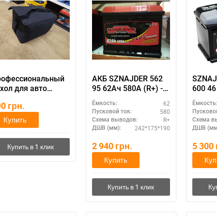
рофессиональный
АКБ SZNAJDER 562
SZNAJ
хол для авто
95 62Ач 580А (R+) -
600 46
кумулятора
аккумулятор
62
90
грн.
Ёмкость:
Ёмкость
шнайдер для
580
Пусковой ток:
Пусковой
дизельных
Купить
R+
Схема выводов:
Схема в
двигателей
242*175*190
ДШВ (мм):
ДШВ (мм
2 940
грн.
5 300
Купить
Куп