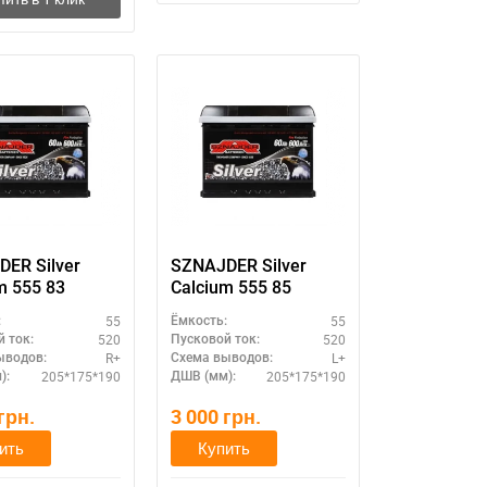
ER Silver
SZNAJDER Silver
m 555 83
Calcium 555 85
55
55
:
Ёмкость:
520
520
 ток:
Пусковой ток:
R+
L+
ыводов:
Схема выводов:
205*175*190
205*175*190
):
ДШВ (мм):
грн.
3 000
грн.
ить
Купить