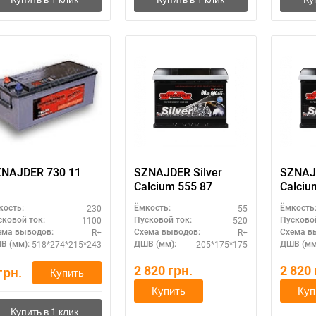
Написать в Viber
Написать в Telegram
NAJDER 730 11
SZNAJDER Silver
SZNAJD
Calcium 555 87
Calciu
230
55
кость:
Ёмкость:
Ёмкость
1100
520
сковой ток:
Пусковой ток:
Пусковой
R+
R+
ема выводов:
Схема выводов:
Схема в
518*274*215*243
205*175*175
В (мм):
ДШВ (мм):
ДШВ (мм
2 820
грн.
2 820
грн.
Купить
Купить
Куп