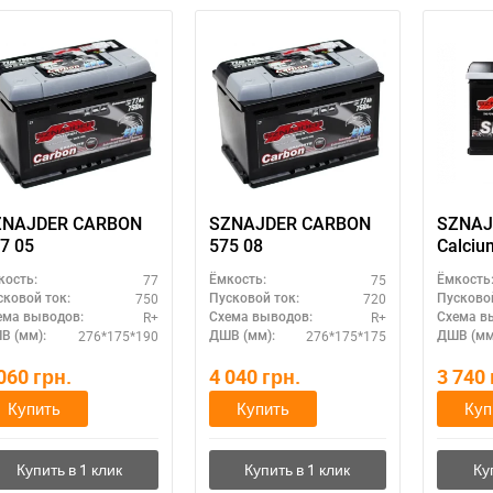
ZNAJDER CARBON
SZNAJDER CARBON
SZNAJD
7 05
575 08
Calciu
77
75
кость:
Ёмкость:
Ёмкость
750
720
сковой ток:
Пусковой ток:
Пусковой
R+
R+
ема выводов:
Схема выводов:
Схема в
276*175*190
276*175*175
В (мм):
ДШВ (мм):
ДШВ (мм
 060
грн.
4 040
грн.
3 740
Купить
Купить
Куп