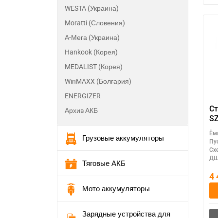
WESTA (Украина)
Moratti (Словения)
А-Мега (Украина)
Hankook (Корея)
MEDALIST (Корея)
WinMAXX (Болгария)
ENERGIZER
Ст
Архив АКБ
SZ
85
Ём
Грузовые аккумуляторы
п
Пу
ем
Сх
д
ДШ
Тяговые АКБ
4
Мото аккумуляторы
П
Зарядные устройства для