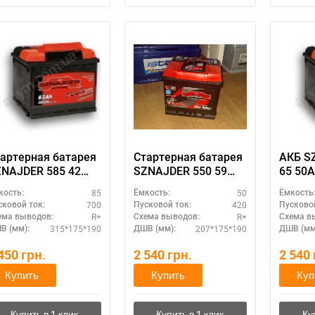
артерная батарея
Стартерная батарея
АКБ S
NAJDER 585 42
SZNAJDER 550 59
65 50А
Ач 700А (R+) -
50Ач 420А (R+) -
аккум
85
50
кость:
Ёмкость:
Ёмкость
овышенная
устойчив к
шнайд
700
420
сковой ток:
Пусковой ток:
Пусковой
кость для
глубокому разряду
увели
R+
R+
ема выводов:
Схема выводов:
Схема в
альнобоя
сроко
315*175*190
207*175*190
В (мм):
ДШВ (мм):
ДШВ (мм
 450
грн.
2 540
грн.
2 540
Купить
Купить
Куп
ри отсутствии связи - пишите, звоните в Viber / Telegram (093) 600-51-