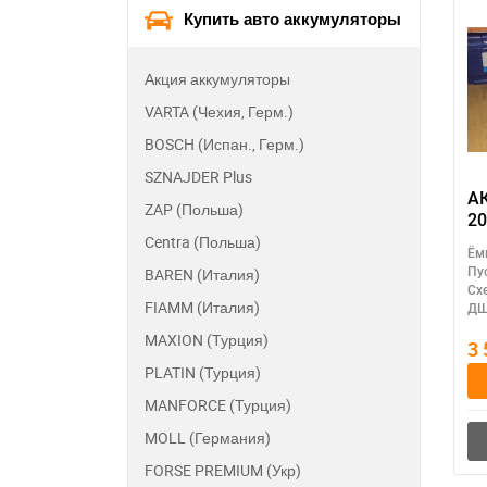
Купить авто аккумуляторы
230*175*225
260*175*220
Акция аккумуляторы
306*175*225
VARTA (Чехия, Герм.)
350*175*230
BOSCH (Испан., Герм.)
513*189*223
SZNAJDER Plus
513*223*223
А
ZAP (Польша)
20
518*275*240
Centra (Польша)
ак
Ём
м
BAREN (Италия)
Пу
п
Сх
FIAMM (Италия)
ДШ
MAXION (Турция)
3
PLATIN (Турция)
MANFORCE (Турция)
MOLL (Германия)
FORSE PREMIUM (Укр)