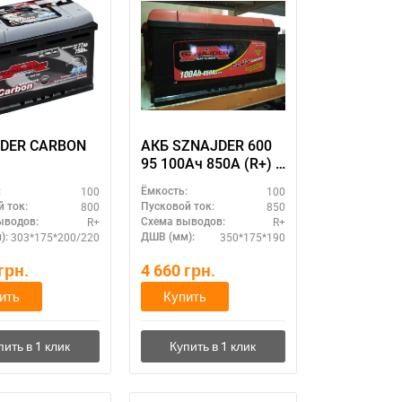
DER CARBON
АКБ SZNAJDER 600
95 100Ач 850А (R+) -
супермощный
100
100
:
Ёмкость:
аккумулятор для
800
850
 ток:
Пусковой ток:
спецтехники
R+
R+
ыводов:
Схема выводов:
303*175*200/220
350*175*190
):
ДШВ (мм):
грн.
4 660
грн.
ить
Купить