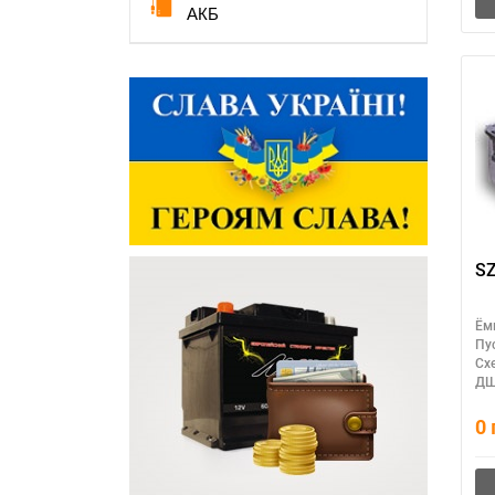
АКБ
SZ
Ём
Пу
Сх
ДШ
0