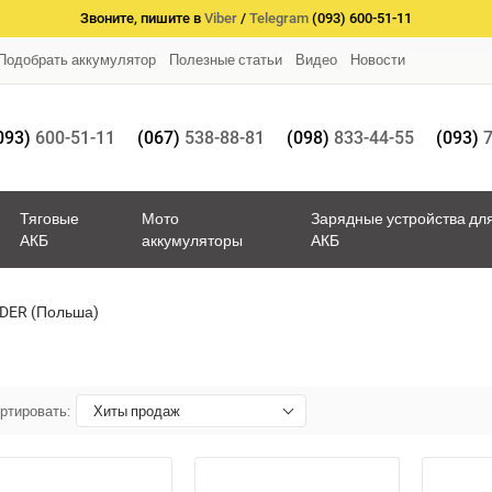
Звоните, пишите в
Viber
/
Telegram
(093) 600-51-11
Подобрать аккумулятор
Полезные статьи
Видео
Новости
093)
600-51-11
(067)
538-88-81
(098)
833-44-55
(093)
7
Тяговые
Мото
Зарядные устройства дл
АКБ
аккумуляторы
АКБ
DER (Польша)
ртировать:
Хиты продаж