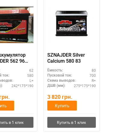
ккумулятор
SZNAJDER Silver
DER 562 96
Calcium 580 83
80А (L+) - для
62
80
:
Ёмкость:
ых условий
580
700
 ток:
Пусковой ток:
уатации
L+
R+
ыводов:
Схема выводов:
242*175*190
275*175*190
):
ДШВ (мм):
грн.
3 820
грн.
ить
Купить