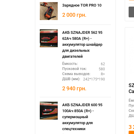
Зарядное TOR PRO 10
2 000
грн.
АКБ SZNAJDER 562 95
62Ач 580А (R+) -
аккумулятор шнайдер
для дизельных
двигателей
62
Ёмкость:
580
Пусковой ток:
R+
Схема выводов:
242*175*190
ДШВ (мм):
SZ
2 940
грн.
Ca
Ём
АКБ SZNAJDER 600 95
Пу
Сх
100Ач 850А (R+) -
ДШ
супермощный
аккумулятор для
3
спецтехники