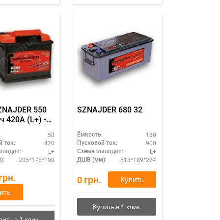
ZNAJDER 550
SZNAJDER 680 32
ч 420А (L+) -
улятор
50
180
:
Ёмкость:
ер с
420
900
 ток:
Пусковой ток:
ченным
L+
L+
ыводов:
Схема выводов:
м службы
205*175*190
513*189*224
):
ДШВ (мм):
грн.
0
грн.
Купить
ить
11