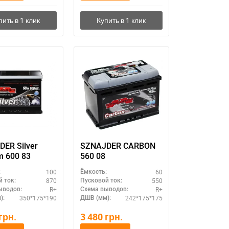
ER Silver
SZNAJDER CARBON
m 600 83
560 08
100
60
:
Ёмкость:
870
550
 ток:
Пусковой ток:
R+
R+
ыводов:
Схема выводов:
350*175*190
242*175*175
):
ДШВ (мм):
грн.
3 480
грн.