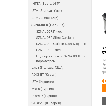
INTER (Веста, УКР)
ISTA - Standart (Укр)
ISTA 7 Series (Укр)
SZNAJDER (Польша)
SZNAJDER Плюс
SZNAJDER Silver Calcium
SZNAJDER Carbon Start Stop EFB
S
SZNAJDER Truck
57
Подбор авто акб - SZNAJDER - по
Ём
параметрам.
Пу
Exide (Польша, США)
Сх
ДШ
ROCKET (Корея)
4
ISTA (Украина)
Mutlu (Турция)
POWER (Турция)
GLOBAL (Ю.Корея)