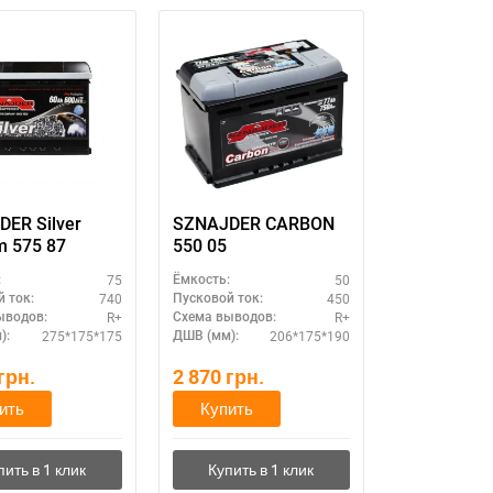
ER Silver
SZNAJDER CARBON
m 575 87
550 05
75
50
:
Ёмкость:
740
450
 ток:
Пусковой ток:
R+
R+
ыводов:
Схема выводов:
275*175*175
206*175*190
):
ДШВ (мм):
грн.
2 870
грн.
ить
Купить