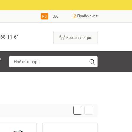
RU
UA
Прайс-лист
68-11-61
Корзина:
0
грн.
я