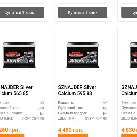
NAJDER Silver
SZNAJDER Silver
SZNAJD
lcium 565 85
Calcium 595 83
Calciu
65
95
кость:
Ёмкость:
Ёмкость
640
700
сковой ток:
Пусковой ток:
Пусковой
L+
R+
ема выводов:
Схема выводов:
Схема в
242*175*190
313*175*190
В (мм):
ДШВ (мм):
ДШВ (мм
 260
грн.
4 480
грн.
4 830