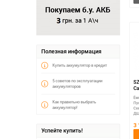
Полезная информация
Купить аккумулятор в кредит
5 советов по эксплуатации
SZ
аккумуляторов
Ca
Ём
Как правильно выбрать
Пу
аккумулятор!
Сх
ДШ
3
Успейте купить!