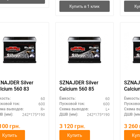
NAJDER Silver
SZNAJDER Silver
SZNAJD
lcium 560 83
Calcium 560 85
Calciu
60
60
кость:
Ёмкость:
Ёмкость
600
600
сковой ток:
Пусковой ток:
Пусковой
R+
L+
ема выводов:
Схема выводов:
Схема в
242*175*190
242*175*190
В (мм):
ДШВ (мм):
ДШВ (мм
 100
грн.
3 120
грн.
3 260
Купить
Купить
Куп