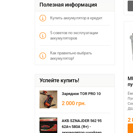
Полезная информация
Купить аккумулятор в кредит
5 советов по эксплуатации
аккумуляторов
Как правильно выбрать
аккумулятор!
MU
Успейте купить!
пу
р
Зарядное TOR PRO 10
Ём
ак
Пу
(Т
2 000
грн.
Сх
ДШ
2
АКБ SZNAJDER 562 95
62Ач 580А (R+) -
аккумулятор шнайдер