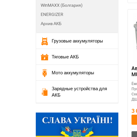
WinMAXX (Болгария)
ENERGIZER
Архив АКБ
Грузовые аккумуляторы
Тяговые АКБ
Ав
Мото аккумуляторы
MU
ток:
Ём
ак
Зарядные устройства для
Пу
(Т
АКБ
Сх
ДШ
3
П