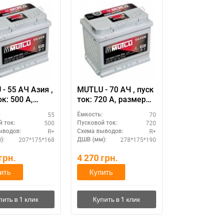
- 55 АЧ Азия ,
MUTLU - 70 АЧ , пуск
к: 500 А,
ток: 720 А, размер
р
аккумулятора Мутлу
55
70
:
Ёмкость:
улятора Мутлу
(Турция): 278 Х 175 Х
500
720
 ток:
Пусковой ток:
я): 207 Х 175 Х
190 мм.
R+
R+
ыводов:
Схема выводов:
м.
207*175*168
278*175*190
):
ДШВ (мм):
грн.
4 270
грн.
ить
Купить