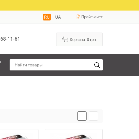
RU
UA
Прайс-лист
68-11-61
Корзина:
0
грн.
я