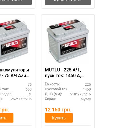
аккумуляторы
MUTLU - 225 АЧ ,
- 75 АЧ Азия ,
пуск ток: 1450 А,
к: 650 А,
размер
75
225
:
Ёмкость:
р
аккумулятора Мутлу
650
1450
 ток:
Пусковой ток:
улятора Мутлу
(Турция): 518 Х 273 Х
R+
518*273*216
ыводов:
ДШВ (мм):
я): 262 Х 175 Х
216 мм.
262*175*205
Мутлу
):
Серия:
м.
грн.
12 160
грн.
ить
Купить