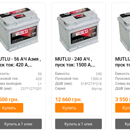
TLU - 56 АЧ Азия ,
MUTLU - 240 АЧ ,
MUTLU 
ск ток: 420 А,
пуск ток: 1500 А,
пуск то
азмер
размер
разме
56
240
кость:
Ёмкость:
Ёмкость
кумулятора Мутлу
аккумулятора Мутлу
аккум
420
1500 А
сковой ток:
Пусковой ток:
Пусковой
урция): 237 Х 127 Х
(Турция): 518 Х 273 Х
(Турци
L+
518*273*216
ема выводов:
ДШВ (мм):
Схема в
201 мм.
216 мм.
225 м
237*127*201
Мутлу
В (мм):
Серия:
ДШВ (мм
 500
грн.
12 660
грн.
3 550
Купить
Купить
Куп