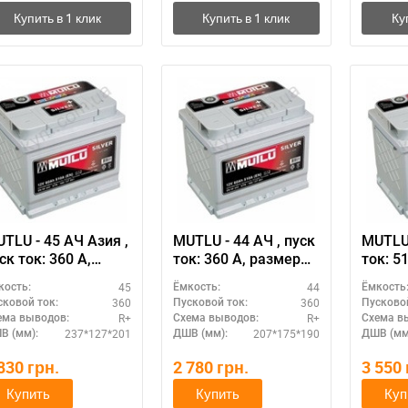
TLU - 45 АЧ Азия ,
MUTLU - 44 АЧ , пуск
MUTLU 
ск ток: 360 А,
ток: 360 А, размер
ток: 510 А, ра
азмер
аккумулятора Мутлу
аккум
45
44
кость:
Ёмкость:
Ёмкость
кумулятора Мутлу
(Турция): 207 Х 175 Х
(Турци
360
360
сковой ток:
Пусковой ток:
Пусковой
урция): 237 Х 127 Х
190 мм.
175 м
R+
R+
ема выводов:
Схема выводов:
Схема в
201 мм.
237*127*201
207*175*190
В (мм):
ДШВ (мм):
ДШВ (мм
 830
грн.
2 780
грн.
3 550
Купить
Купить
Куп