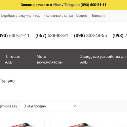
Звоните, пишите в
Viber
/
Telegram
(093) 600-51-11
Подобрать аккумулятор
Полезные статьи
Видео
Новости
093)
600-51-11
(067)
538-88-81
(098)
833-44-55
(093)
7
Тяговые
Мото
Зарядные устройства дл
АКБ
аккумуляторы
АКБ
(Турция)
ртировать:
Хиты продаж