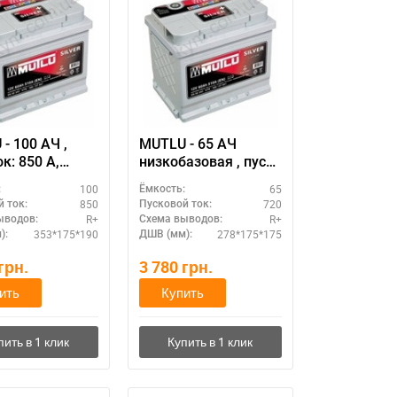
- 100 АЧ ,
MUTLU - 65 АЧ
к: 850 А,
низкобазовая , пуск
р
ток: 720 А, размер
100
65
:
Ёмкость:
улятора Мутлу
аккумулятора Мутлу
850
720
 ток:
Пусковой ток:
я): 353 Х 175 Х
(Турция): 278 Х 175 Х
R+
R+
ыводов:
Схема выводов:
м.
175 мм.
353*175*190
278*175*175
):
ДШВ (мм):
грн.
3 780
грн.
ить
Купить