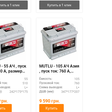
- 55 АЧ , пуск
MUTLU - 105 АЧ Азия
змер
, пуск ток: 760 А,
улятора Мутлу
размер
55
105
:
Ёмкость:
я): 242 Х 175 Х
аккумулятора Мутлу
510
760
 ток:
Пусковой ток:
м.
(Турция): 347 Х 177 Х
L+
L+
ыводов:
Схема выводов:
207 мм.
242*175*175
347*177*207
):
ДШВ (мм):
грн.
9 590
грн.
ить
Купить