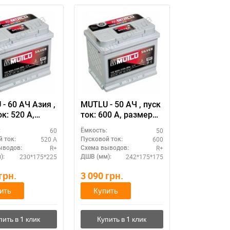
- 60 АЧ Азия ,
MUTLU - 50 АЧ , пуск
к: 520 А,
ток: 600 А, размер
р
аккумулятора Мутлу
60
50
:
Ёмкость:
улятора Мутлу
(Турция): 242 Х 175 Х
520 А
600
 ток:
Пусковой ток:
я): 230 Х 175 Х
175 мм.
R+
R+
ыводов:
Схема выводов:
м.
230*175*225
242*175*175
):
ДШВ (мм):
грн.
3 090
грн.
ить
Купить