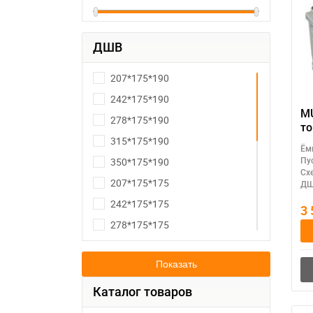
ДШВ
207*175*190
242*175*190
MU
278*175*190
ток:
315*175*190
ак
Ём
(Т
350*175*190
Пу
Сх
207*175*175
ДШ
242*175*175
3
278*175*175
315*175*175
Показать
187*127*227
238*129*227
Каталог товаров
230*175*225