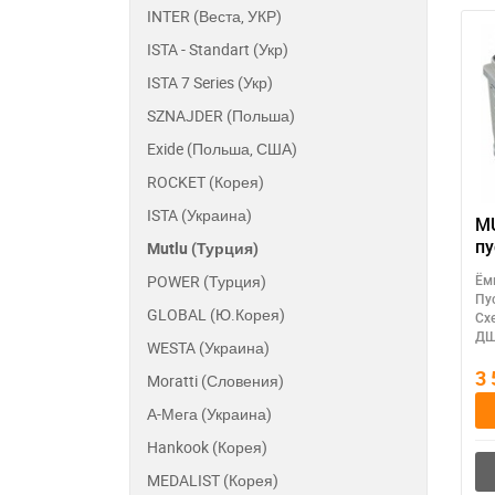
INTER (Веста, УКР)
ISTA - Standart (Укр)
ISTA 7 Series (Укр)
SZNAJDER (Польша)
Exide (Польша, США)
ROCKET (Корея)
ISTA (Украина)
MU
пу
Mutlu (Турция)
р
POWER (Турция)
Ём
ак
Пу
(Т
GLOBAL (Ю.Корея)
Сх
ДШ
WESTA (Украина)
3
Moratti (Словения)
А-Мега (Украина)
Hankook (Корея)
MEDALIST (Корея)