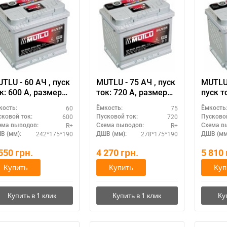
TLU - 60 АЧ , пуск
MUTLU - 75 АЧ , пуск
MUTLU 
 600 А, размер
ток: 720 А, размер
пуск то
кумулятора Мутлу
аккумулятора Мутлу
разме
60
75
кость:
Ёмкость:
Ёмкость
урция): 242 Х 175 Х
(Турция): 278 Х 175 Х
аккум
600
720
сковой ток:
Пусковой ток:
Пусковой
190 мм.
190 мм.
(Турци
R+
R+
ема выводов:
Схема выводов:
Схема в
190 м
242*175*190
278*175*190
В (мм):
ДШВ (мм):
ДШВ (мм
 550
грн.
4 270
грн.
5 810
Купить
Купить
Куп