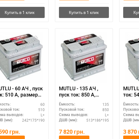
TLU - 60 АЧ , пуск
MUTLU - 135 АЧ ,
MUTLU 
 510 А, размер
пуск ток: 850 А,
ток: 540 А, ра
кумулятора Мутлу
размер
аккум
60
135
кость:
Ёмкость:
Ёмкость
урция): 242 Х 175 Х
аккумулятора Мутлу
(Турци
510
850
сковой ток:
Пусковой ток:
Пусковой
190 мм.
(Турция): 513 Х 186 Х
190 м
L+
L+
ема выводов:
Схема выводов:
Схема в
195 мм.
242*175*190
513*186*195
В (мм):
ДШВ (мм):
ДШВ (мм
 590
грн.
7 820
грн.
3 870