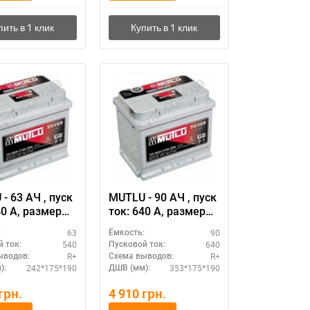
- 63 АЧ , пуск
MUTLU - 90 АЧ , пуск
змер
ток: 640 А, размер
улятора Мутлу
аккумулятора Мутлу
63
90
:
Ёмкость:
я): 242 Х 175 Х
(Турция): 353 Х 175 Х
540
640
 ток:
Пусковой ток:
м.
190 мм.
R+
R+
ыводов:
Схема выводов:
242*175*190
353*175*190
):
ДШВ (мм):
грн.
4 910
грн.