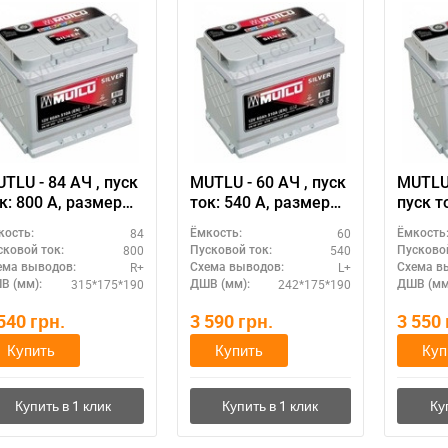
TLU - 84 АЧ , пуск
MUTLU - 60 АЧ , пуск
MUTLU 
 800 А, размер
ток: 540 А, размер
пуск то
кумулятора Мутлу
аккумулятора Мутлу
разме
84
60
кость:
Ёмкость:
Ёмкость
урция): 315 Х 175 Х
(Турция): 242 Х 175 Х
аккум
800
540
сковой ток:
Пусковой ток:
Пусковой
190 мм.
190 мм.
(Турци
R+
L+
ема выводов:
Схема выводов:
Схема в
168 м
315*175*190
242*175*190
В (мм):
ДШВ (мм):
ДШВ (мм
 540
грн.
3 590
грн.
3 550
Купить
Купить
Куп