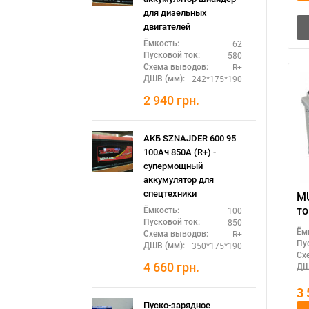
для дизельных
двигателей
62
Ёмкость:
580
Пусковой ток:
R+
Схема выводов:
242*175*190
ДШВ (мм):
2 940
грн.
АКБ SZNAJDER 600 95
100Ач 850А (R+) -
супермощный
аккумулятор для
спецтехники
MU
ток:
100
Ёмкость:
850
Пусковой ток:
ак
Ём
R+
Схема выводов:
(Т
Пу
350*175*190
ДШВ (мм):
Сх
4 660
грн.
ДШ
3
Пуско-зарядное