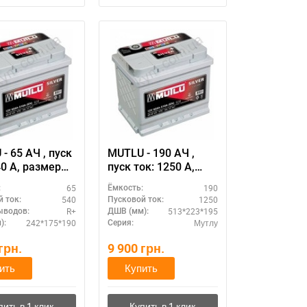
- 65 АЧ , пуск
MUTLU - 190 АЧ ,
змер
пуск ток: 1250 А,
улятора Мутлу
размер
65
190
:
Ёмкость:
я): 242 Х 175 Х
аккумулятора Мутлу
540
1250
 ток:
Пусковой ток:
м.
(Турция): 513 Х 223 Х
R+
513*223*195
ыводов:
ДШВ (мм):
195 мм.
242*175*190
Мутлу
):
Серия:
грн.
9 900
грн.
ить
Купить
11