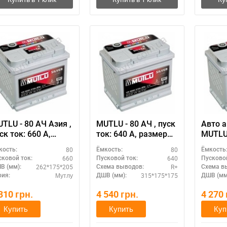
Написать в Viber
Написать в Telegram
TLU - 80 АЧ Азия ,
MUTLU - 80 АЧ , пуск
Авто 
ск ток: 660 А,
ток: 640 А, размер
MUTLU 
азмер
аккумулятора Мутлу
пуск то
80
80
кость:
Ёмкость:
Ёмкость
кумулятора Мутлу
(Турция): 315 Х 175 Х
разме
660
640
сковой ток:
Пусковой ток:
Пусковой
урция): 262 Х 175 Х
175 мм.
аккум
262*175*205
R+
В (мм):
Схема выводов:
Схема в
205 мм.
(Турци
Мутлу
315*175*175
рия:
ДШВ (мм):
ДШВ (мм
205 м
 310
грн.
4 540
грн.
4 270
Купить
Купить
Куп