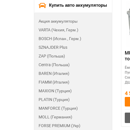
Купить авто аккумуляторы
260*175*220
330*172*240
Акция аккумуляторы
350*175*230
VARTA (Чехия, Герм.)
513*189*223
BOSCH (Испан., Герм.)
513*223*223
SZNAJDER Plus
518*275*240
MU
ZAP (Польша)
ток:
Centra (Польша)
ак
Ём
(Т
BAREN (Италия)
Пу
Сх
FIAMM (Италия)
ДШ
MAXION (Турция)
4
PLATIN (Турция)
MANFORCE (Турция)
MOLL (Германия)
FORSE PREMIUM (Укр)