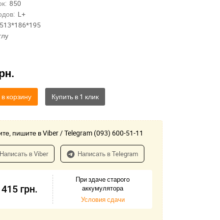
к:
850
одов:
L+
513*186*195
тлу
рн.
 в корзину
те, пишите в Viber / Telegram (093) 600-51-11
Написать в Viber
Написать в Telegram
При здаче старого
 415
грн.
аккумулятора
Условия сдачи