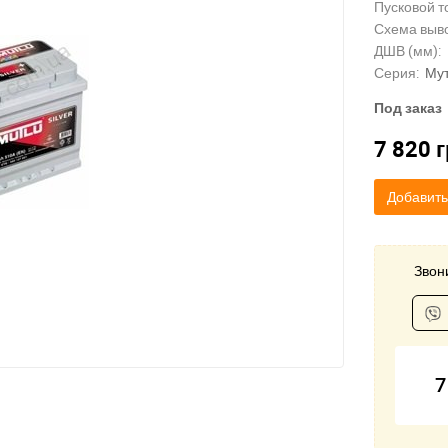
Пусковой то
Схема выв
ДШВ (мм):
Серия:
Му
Под заказ
7 820
г
Добавить
Звони
7