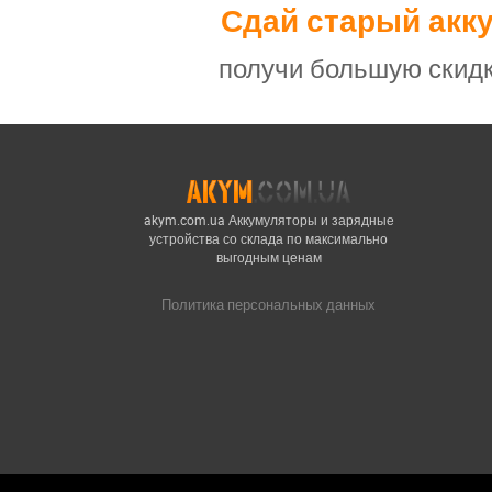
Сдай старый акк
получи большую скидк
akym.com.ua Аккумуляторы и зарядные
устройства со склада по максимально
выгодным ценам
Политика персональных данных