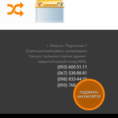
г. Киев ул. Подлесная 1
(Святошинский район, супермаркет
Сильпо, тыльная сторона здания -
закрытый малый склад АКБ).
(093) 600-51-11
(067) 538-88-81
(098) 833-44-55
(093) 768-11-61
ПОДОБРАТЬ
АККУМУЛЯТОР