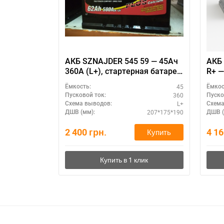
АКБ SZNAJDER 545 59 — 45Ач
АКБ 
360А (L+), стартерная батарея
R+ —
для бензинового двигателя
для 
45
Ёмкость:
Ёмкос
360
Пусковой ток:
Пуско
L+
Схема выводов:
Схема
207*175*190
ДШВ (мм):
ДШВ (
2 400
грн.
4 1
Купить