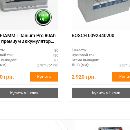
FIAMM Titanium Pro 80Ah
BOSCH 0092S40200
 премиум аккумулятор
авто
80
ть:
Ёмкость:
730
вой ток:
Пусковой ток:
R+
 выводов:
Схема выводов:
278*175*190
238*1
мм):
ДШВ (мм):
60
грн.
2 920
грн.
Купить
Купи