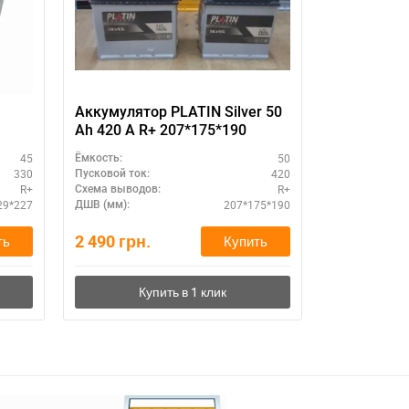
Аккумулятор PLATIN Silver 50
SZNAJDER 
Ah 420 A R+ 207*175*190
45
50
Ёмкость:
Ёмкость:
330
420
Пусковой ток:
Пусковой ток:
R+
R+
Схема выводов:
Схема выводо
29*227
207*175*190
ДШВ (мм):
ДШВ (мм):
2 490
грн.
0
грн.
ть
Купить