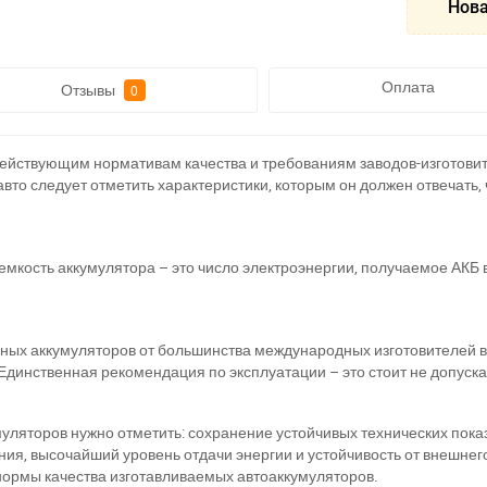
Нова
Оплата
Отзывы
0
действующим нормативам качества и требованиям заводов-изготов
а авто следует отметить характеристики, которым он должен отвечат
 емкость аккумулятора – это число электроэнергии, получаемое АКБ 
ных аккумуляторов от большинства международных изготовителей в
Единственная рекомендация по эксплуатации – это стоит не допуск
уляторов нужно отметить: сохранение устойчивых технических пок
ия, высочайший уровень отдачи энергии и устойчивость от внешнег
ри отсутствии связи - пишите, звоните в Viber / Telegram (093) 600-51-
нормы качества изготавливаемых автоаккумуляторов.