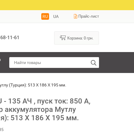
RU
UA
Прайс-лист
68-11-61
Корзина:
0
грн.
я
утлу (Турция): 513 Х 186 Х 195 мм.
- 135 АЧ , пуск ток: 850 А,
р аккумулятора Мутлу
я): 513 Х 186 Х 195 мм.
35