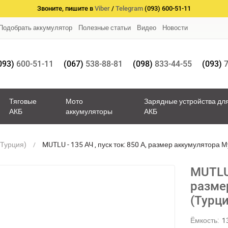
Звоните, пишите в
Viber
/
Telegram
(093) 600-51-11
Подобрать аккумулятор
Полезные статьи
Видео
Новости
093)
600-51-11
(067)
538-88-81
(098)
833-44-55
(093)
7
Тяговые
Мото
Зарядные устройства дл
АКБ
аккумуляторы
АКБ
(Турция)
MUTLU - 135 АЧ , пуск ток: 850 А, размер аккумулятора М
MUTLU 
разме
(Турци
Ёмкость:
1