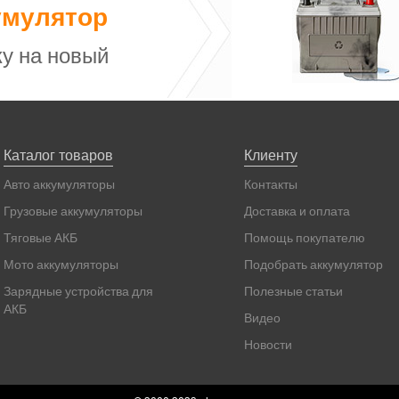
умулятор
у на новый
Каталог товаров
Клиенту
Авто аккумуляторы
Контакты
Грузовые аккумуляторы
Доставка и оплата
Тяговые АКБ
Помощь покупателю
Мото аккумуляторы
Подобрать аккумулятор
Зарядные устройства для
Полезные статьи
АКБ
Видео
Новости