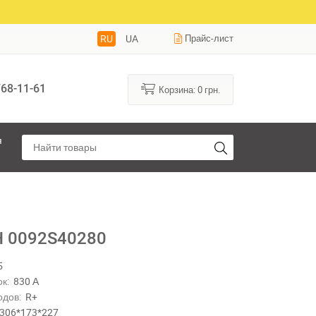
RU
UA
Прайс-лист
68-11-61
Корзина:
0
грн.
я
 0092S40280
5
к:
830 А
одов:
R+
306*173*227