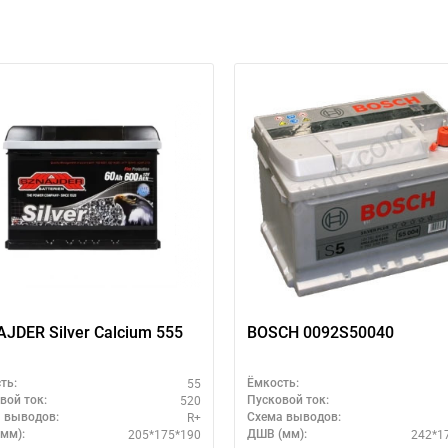
ри отсутствии связи - пишите, звоните в Viber / Telegram (093) 600-51-
Написать в Viber
Написать в Telegram
JDER Silver Calcium 555
BOSCH 0092S50040
55
ть:
Ёмкость:
520
вой ток:
Пусковой ток:
R+
 выводов:
Схема выводов:
205*175*190
242*1
мм):
ДШВ (мм):