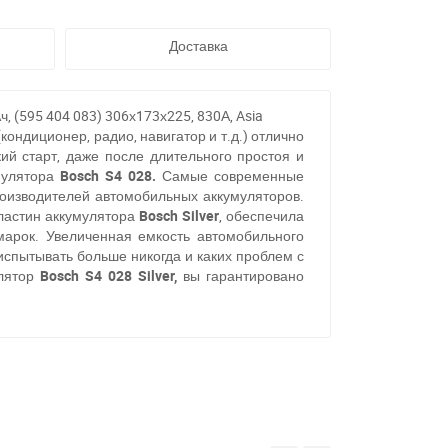
Доставка
 (595 404 083) 306х173х225, 830А, Asia
ндиционер, радио, навигатор и т.д.) отлично
ий старт, даже после длительного простоя и
мулятора
Bosch S4 028.
Самые современные
оизводителей автомобильных аккумуляторов.
ластин аккумулятора
Bosch Silver
, обеспечила
марок. Увеличенная емкость автомобильного
испытывать больше никогда и каких проблем с
улятор
Bosch S4 028 Silver,
вы гарантировано