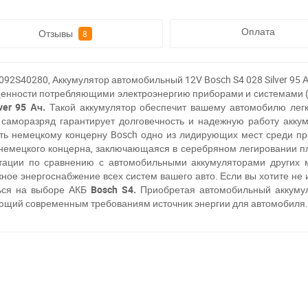
Оплата
Отзывы
8
S40280, Аккумулятор автомобильный 12V Bosch S4 028 Silver 95 Ач,
нности потребляющими электроэнергию приборами и системами (ко
ver 95 Ач.
Такой аккумулятор обеспечит вашему автомобилю легк
саморазряд гарантирует долговечность и надежную работу акку
ать немецкому концерну Bosch одно из лидирующих мест среди пр
 немецкого концерна, заключающаяся в серебряном легировании п
тации по сравнению с автомобильными аккумуляторами других 
жное энергоснабжение всех систем вашего авто. Если вы хотите не 
ться на выборе АКБ
Bosch S4.
Приобретая автомобильный аккум
ующий современным требованиям источник энергии для автомобиля.