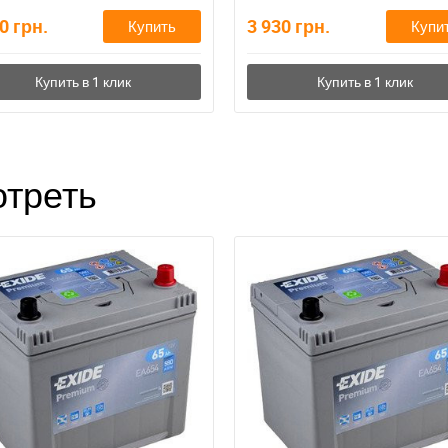
20
грн.
3 930
грн.
Купить
Купи
треть