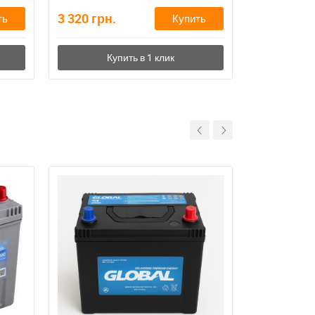
3 320
грн.
4 210
грн.
ть
Купить