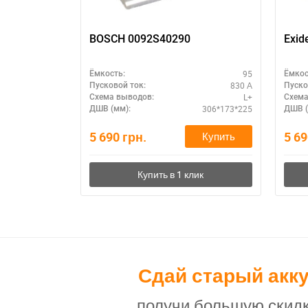
BOSCH 0092S40290
Exid
95
Ёмкость:
Ёмкос
830 А
Пусковой ток:
Пуско
L+
Схема выводов:
Схема
306*173*225
ДШВ (мм):
ДШВ (
5 690
грн.
5 6
Купить
Сдай старый акк
получи большую скидк