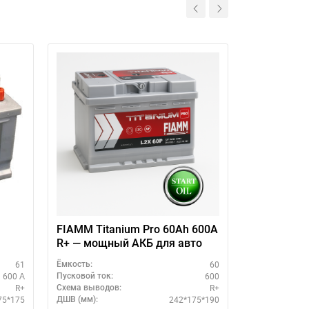
11
FIAMM Titanium Pro 60Ah 600A
FIAMM Tita
R+ — мощный АКБ для авто
75Ah L+ — 
авто
61
60
Ёмкость:
Ёмкость:
600 А
600
Пусковой ток:
Пусковой ток:
R+
R+
Схема выводов:
Схема выводо
75*175
242*175*190
ДШВ (мм):
ДШВ (мм):