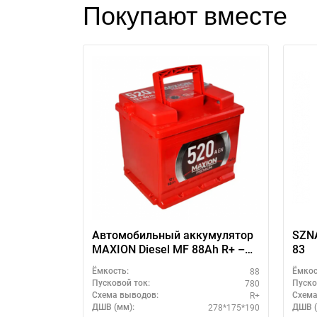
Покупают вместе
П
Автомобильный аккумулятор
SZNA
MAXION Diesel MF 88Ah R+ –
83
для дизельных авто
88
Ёмкость:
Ёмкос
780
Пусковой ток:
Пуско
R+
Схема выводов:
Схема
278*175*190
ДШВ (мм):
ДШВ (