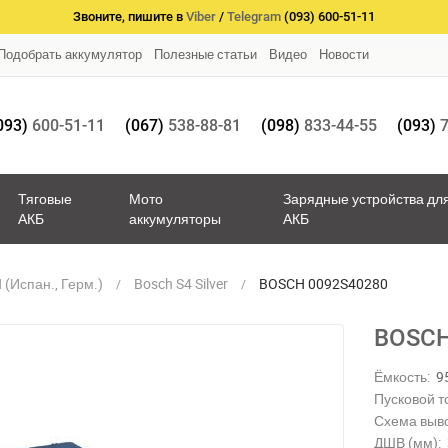
Звоните, пишите в
Viber
/
Telegram
(093) 600-51-11
Подобрать аккумулятор
Полезные статьи
Видео
Новости
093)
600-51-11
(067)
538-88-81
(098)
833-44-55
(093)
7
Тяговые
Мото
Зарядные устройства дл
АКБ
аккумуляторы
АКБ
(Испан., Герм.)
Bosch S4 Silver
BOSCH 0092S40280
BOSCH
Ёмкость:
9
Пусковой то
Схема выв
ДШВ (мм):