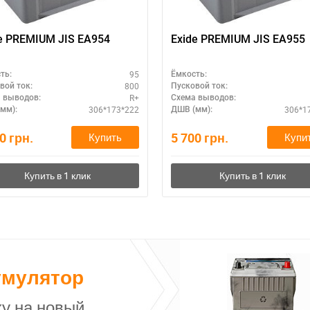
e PREMIUM JIS EA954
Exide PREMIUM JIS EA955
95
ть:
Ёмкость:
800
вой ток:
Пусковой ток:
R+
 выводов:
Схема выводов:
306*173*222
306*1
мм):
ДШВ (мм):
90
грн.
5 700
грн.
Купить
Купи
умулятор
у на новый