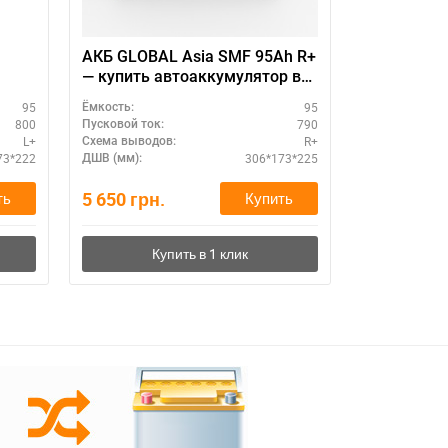
АКБ GLOBAL Asia SMF 95Ah R+
Надежный 
— купить автоаккумулятор в
GLOBAL As
наличии
для легков
95
95
Ёмкость:
Ёмкость:
800
790
Пусковой ток:
Пусковой ток:
L+
R+
Схема выводов:
Схема выводо
73*222
306*173*225
ДШВ (мм):
ДШВ (мм):
5 650
грн.
5 650
грн.
ть
Купить