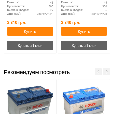
45
45
Ёмкость:
Ёмкость:
300
300
Пусковой ток:
Пусковой ток:
R+
L+
Схема выводов:
Схема выводов:
234*127*220
234*127*220
ДШВ (мм):
ДШВ (мм):
2 810
грн.
2 840
грн.
Купить
Купить
Рекомендуем посмотреть