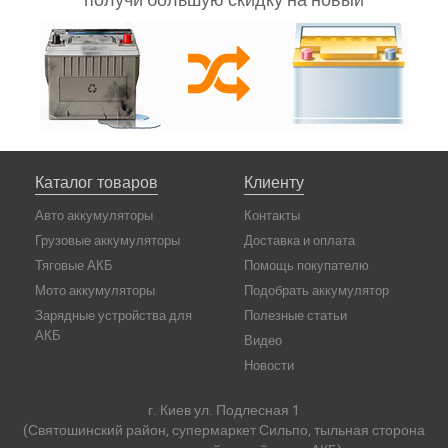
Каталог товаров
Клиенту
Авто аккумуляторы
Контакты
Грузовые аккумуляторы
Доставка и оплата
Тяговые АКБ
Помощь покупателю
Мото аккумуляторы
Подобрать аккумулятор
Зарядные устройства для
Полезные статьи
АКБ
Видео
Новости
г. Киев ул. Подлесная 1
(Святошинский район, супермаркет Сильпо, тыльная сторона