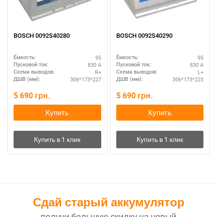
BOSCH 0092S40280
BOSCH 0092S40290
95
95
Ёмкость:
Ёмкость:
830 А
830 А
Пусковой ток:
Пусковой ток:
R+
L+
Схема выводов:
Схема выводов:
306*173*227
306*173*225
ДШВ (мм):
ДШВ (мм):
5 690
грн.
5 690
грн.
Купить
Купить
Сдай старый аккумулятор
получи большую скидку на новый