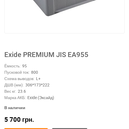
Exide PREMIUM JIS EA955
Ёмкость:
95
Пусковой ток:
800
Схема выводов:
L+
ДШВ (мм):
306*173*222
Вес кг:
23.6
Марка АКБ:
Exide (Эксайд)
В наличии
5 700
грн.