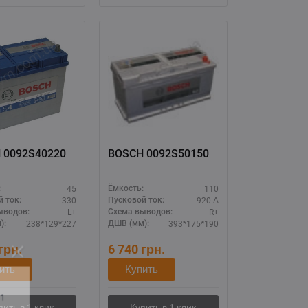
BOSCH 0092S40220
BOSCH 0092S50150
45
110
:
Ёмкость:
330
920 А
 ток:
Пусковой ток:
L+
R+
ыводов:
Схема выводов:
238*129*227
393*175*190
):
ДШВ (мм):
грн.
6 740
грн.
ить
Купить
11