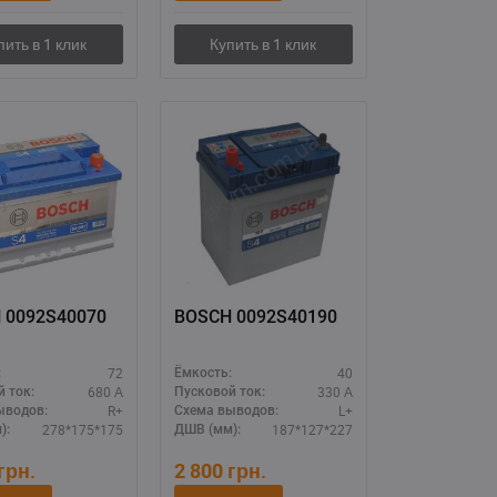
 0092S40070
BOSCH 0092S40190
72
40
:
Ёмкость:
680 А
330 А
 ток:
Пусковой ток:
R+
L+
ыводов:
Схема выводов:
278*175*175
187*127*227
):
ДШВ (мм):
грн.
2 800
грн.