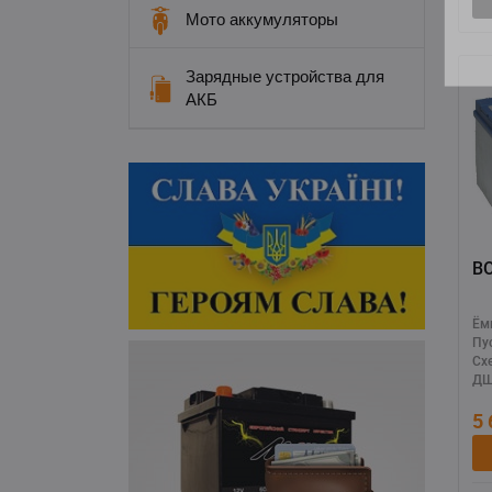
Мото аккумуляторы
Зарядные устройства для
АКБ
B
Ём
Пу
Сх
ДШ
5