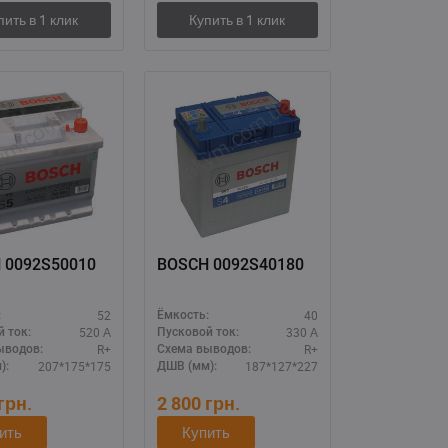
 0092S50010
BOSCH 0092S40180
52
40
:
Ёмкость:
520 А
330 А
 ток:
Пусковой ток:
R+
R+
ыводов:
Схема выводов:
207*175*175
187*127*227
):
ДШВ (мм):
грн.
2 800
грн.
ить
Купить