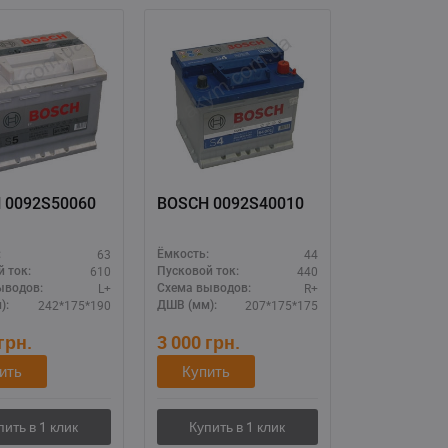
BOSCH 0092S50060
BOSCH 0092S40010
63
44
:
Ёмкость:
610
440
 ток:
Пусковой ток:
L+
R+
ыводов:
Схема выводов:
242*175*190
207*175*175
):
ДШВ (мм):
грн.
3 000
грн.
ить
Купить