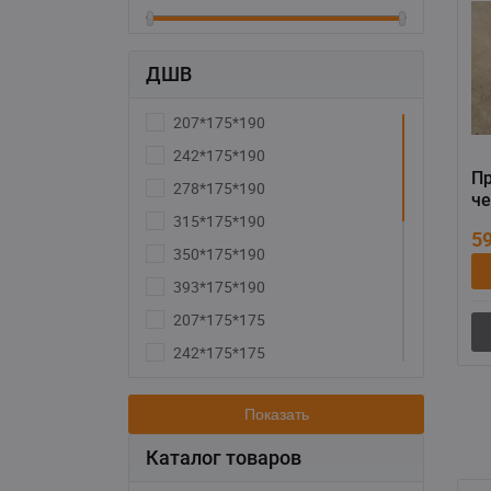
ДШВ
207*175*190
242*175*190
П
278*175*190
че
315*175*190
ак
5
350*175*190
393*175*190
207*175*175
242*175*175
278*175*175
Показать
315*175*175
350*175*175
Каталог товаров
187*127*227