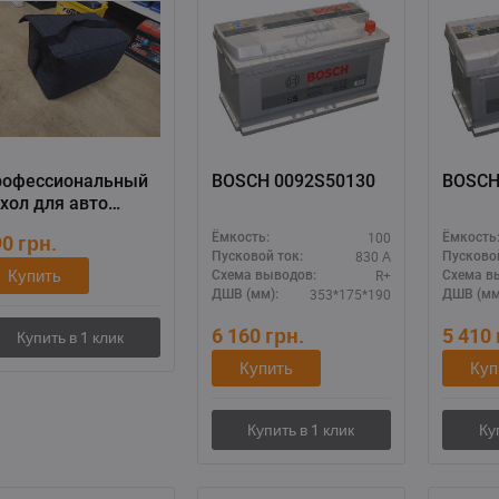
рофессиональный
BOSCH 0092S50130
BOSCH
хол для авто
кумулятора
100
90
грн.
Ёмкость:
Ёмкость
830 А
Пусковой ток:
Пусковой
Купить
R+
Схема выводов:
Схема в
353*175*190
ДШВ (мм):
ДШВ (мм
6 160
грн.
5 410
Купить
Куп