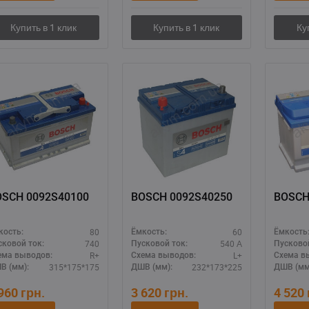
BOSCH 0092S40100
BOSCH 0092S40250
BOSCH
80
60
кость:
Ёмкость:
Ёмкость
740
540 А
сковой ток:
Пусковой ток:
Пусковой
R+
L+
ема выводов:
Схема выводов:
Схема в
315*175*175
232*173*225
В (мм):
ДШВ (мм):
ДШВ (мм
 960
грн.
3 620
грн.
4 520