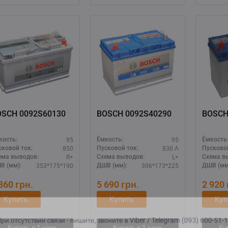
BOSCH 0092S60130
BOSCH 0092S40290
95
95
кость:
Ёмкость:
Ёмкость
850
830 А
сковой ток:
Пусковой ток:
Пусковой
R+
L+
ема выводов:
Схема выводов:
Схема в
353*175*190
306*173*225
В (мм):
ДШВ (мм):
ДШВ (мм
 360
грн.
5 690
грн.
2 920
Купить
Купить
Куп
ри отсутствии связи - пишите, звоните в Viber / Telegram (093) 600-51-