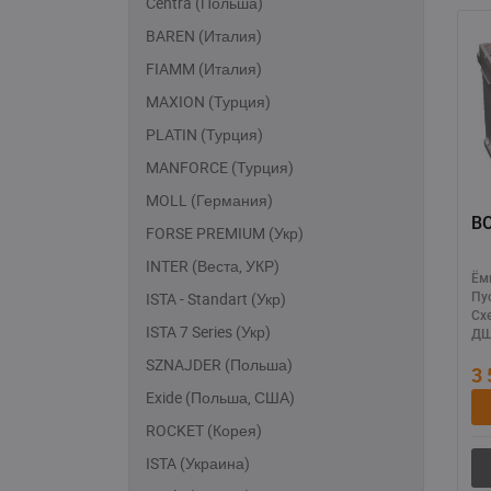
Centra (Польша)
BAREN (Италия)
FIAMM (Италия)
MAXION (Турция)
PLATIN (Турция)
MANFORCE (Турция)
MOLL (Германия)
B
FORSE PREMIUM (Укр)
INTER (Веста, УКР)
Ём
ISTA - Standart (Укр)
Пу
Сх
ISTA 7 Series (Укр)
ДШ
SZNAJDER (Польша)
3
Exide (Польша, США)
ROCKET (Корея)
ISTA (Украина)