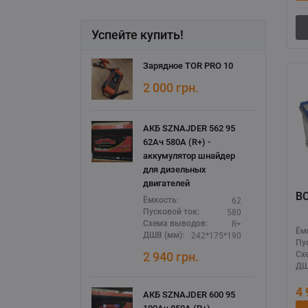
Успейте купить!
Зарядное TOR PRO 10
2 000
грн.
АКБ SZNAJDER 562 95
62Ач 580А (R+) -
аккумулятор шнайдер
для дизельных
двигателей
62
Ёмкость:
580
Пусковой ток:
R+
Схема выводов:
Ём
242*175*190
ДШВ (мм):
Пу
Сх
2 940
грн.
ДШ
4
АКБ SZNAJDER 600 95