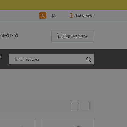
RU
UA
Прайс-лист
68-11-61
Корзина:
0
грн.
я