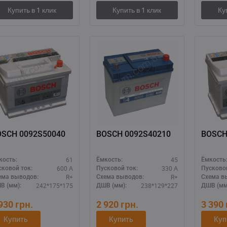
OSCH 0092S50040
BOSCH 0092S40210
BOSCH
61
45
кость:
Ёмкость:
Ёмкость
600 А
330 А
сковой ток:
Пусковой ток:
Пусковой
R+
R+
ема выводов:
Схема выводов:
Схема в
242*175*175
238*129*227
В (мм):
ДШВ (мм):
ДШВ (мм
 930
грн.
2 920
грн.
3 390
Купить
Купить
Куп