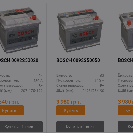
OSCH 0092S50020
BOSCH 0092S50050
54
63
кость:
Ёмкость:
Ёмкость
530 А
610 А
сковой ток:
Пусковой ток:
Пусковой
R+
R+
ема выводов:
Схема выводов:
Схема в
207*175*190
242*175*190
В (мм):
ДШВ (мм):
ДШВ (мм
 540
грн.
3 980
грн.
3 980
Купить
Купить
Куп