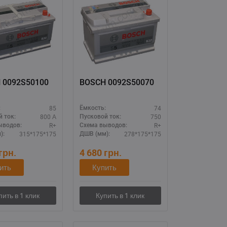
 0092S50100
BOSCH 0092S50070
85
74
:
Ёмкость:
800 А
750
 ток:
Пусковой ток:
R+
R+
ыводов:
Схема выводов:
315*175*175
278*175*175
):
ДШВ (мм):
грн.
4 680
грн.
ить
Купить