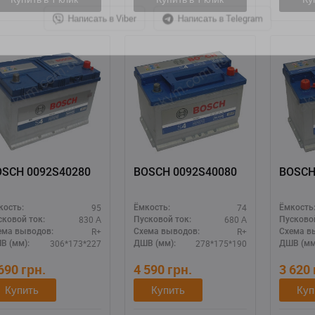
Написать в Viber
Написать в Telegram
OSCH 0092S40280
BOSCH 0092S40080
BOSCH
95
74
кость:
Ёмкость:
Ёмкость
830 А
680 А
сковой ток:
Пусковой ток:
Пусковой
R+
R+
ема выводов:
Схема выводов:
Схема в
306*173*227
278*175*190
В (мм):
ДШВ (мм):
ДШВ (мм
 690
грн.
4 590
грн.
3 620
Купить
Купить
Куп