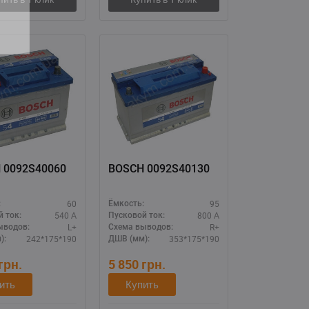
 0092S40060
BOSCH 0092S40130
60
95
:
Ёмкость:
540 А
800 А
 ток:
Пусковой ток:
L+
R+
ыводов:
Схема выводов:
242*175*190
353*175*190
):
ДШВ (мм):
грн.
5 850
грн.
ить
Купить