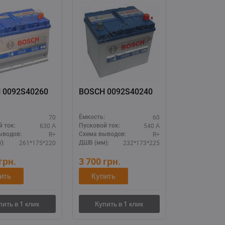
 0092S40260
BOSCH 0092S40240
70
60
:
Ёмкость:
630 А
540 А
 ток:
Пусковой ток:
R+
R+
ыводов:
Схема выводов:
261*175*220
232*173*225
):
ДШВ (мм):
грн.
3 700
грн.
ить
Купить