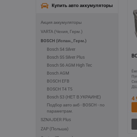
Купить авто аккумуляторы
238*129*227
230*175*225
Акция аккумуляторы
260*175*220
VARTA (Чехия, Герм.)
306*175*225
BOSCH (Испан., Герм.)
513*189*223
Bosch S4 Silver
518*275*240
Bosch S5 Silver Plus
Bosch S6 AGM High Tec
Ём
Bosch AGM
Пу
BOSCH EFB
Сх
ДШ
BOSCH T4 T5
Bosch S3 (НЕТ В УКРАИНЕ)
4
Подбор авто акб - BOSCH - по
параметрам.
SZNAJDER Plus
ZAP (Польша)