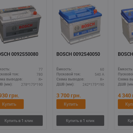
BOSCH 0092S50080
BOSCH 0092S40050
BOSCH
77
60
кость:
Ёмкость:
Ёмкость
780
540 А
сковой ток:
Пусковой ток:
Пусковой
R+
R+
ема выводов:
Схема выводов:
Схема в
278*175*190
242*175*190
В (мм):
ДШВ (мм):
ДШВ (мм
 930
грн.
3 700
грн.
4 340
Купить
Купить
Куп