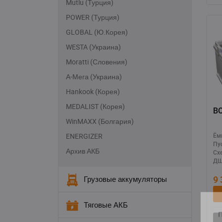
Mutlu (Турция)
POWER (Турция)
GLOBAL (Ю.Корея)
WESTA (Украина)
Moratti (Словения)
А-Мега (Украина)
Hankook (Корея)
MEDALIST (Корея)
WinMAXX (Болгария)
ENERGIZER
Ём
Пу
Архив АКБ
Сх
ДШ
9
Грузовые аккумуляторы
Тяговые АКБ
П