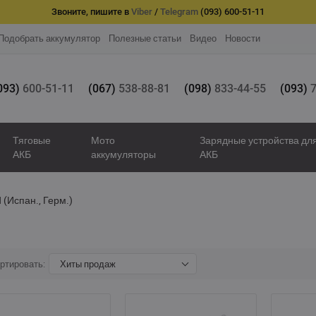
Звоните, пишите в
Viber
/
Telegram
(093) 600-51-11
Подобрать аккумулятор
Полезные статьи
Видео
Новости
093)
600-51-11
(067)
538-88-81
(098)
833-44-55
(093)
7
Тяговые
Мото
Зарядные устройства дл
АКБ
аккумуляторы
АКБ
(Испан., Герм.)
ртировать:
Хиты продаж