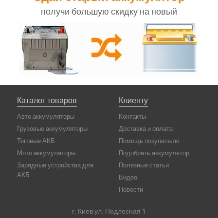
получи большую скидку на новый
Каталог товаров
Клиенту
Авто аккумуляторы
Контакты
Грузовые аккумуляторы
Доставка и оплата
Тяговые АКБ
Помощь покупателю
Мото аккумуляторы
Подобрать аккумулятор
Зарядные устройства для
Полезные статьи
АКБ
Видео
Новости
г. Киев ул. Подлесная 1