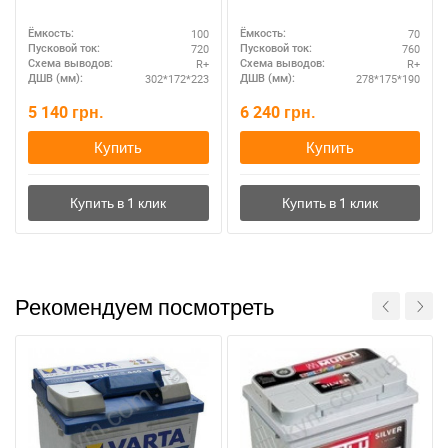
100
70
Ёмкость:
Ёмкость:
720
760
Пусковой ток:
Пусковой ток:
R+
R+
Схема выводов:
Схема выводов:
302*172*223
278*175*190
ДШВ (мм):
ДШВ (мм):
5 140
грн.
6 240
грн.
Купить
Купить
Рекомендуем посмотреть