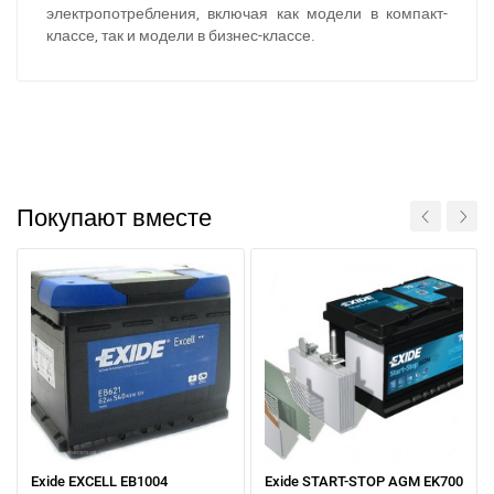
электропотребления, включая как модели в компакт-
классе, так и модели в бизнес-классе.
При отсутствии связи - пишите, звоните в Viber /
Telegram (093) 600-51-11
Покупают вместе
Написать в Viber
Написать в Telegram
Exide EXCELL EB1004
Exide START-STOP AGM EK700