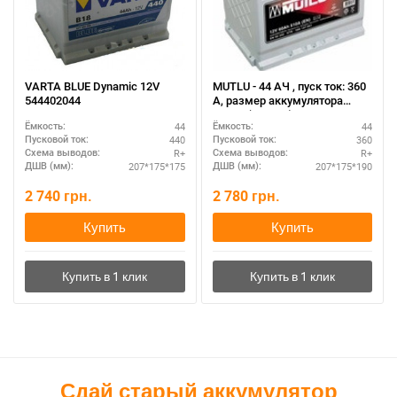
VARTA BLUE Dynamic 12V
MUTLU - 44 АЧ , пуск ток: 360
544402044
А, размер аккумулятора
Мутлу (Турция): 207 Х 175 Х
44
44
Ёмкость:
Ёмкость:
190 мм.
440
360
Пусковой ток:
Пусковой ток:
R+
R+
Схема выводов:
Схема выводов:
207*175*175
207*175*190
ДШВ (мм):
ДШВ (мм):
2 740
грн.
2 780
грн.
Купить
Купить
Сдай старый аккумулятор