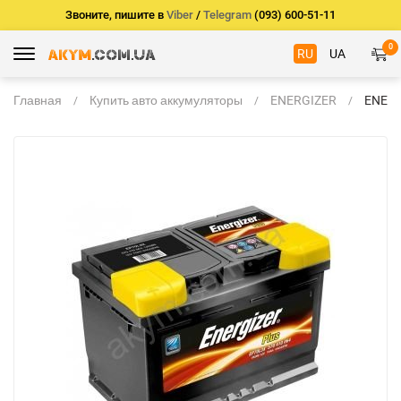
Звоните, пишите в
Viber
/
Telegram
(093) 600-51-11
0
RU
UA
Главная
Купить авто аккумуляторы
ENERGIZER
ENER
PREM
44Ач 
-/+
207*1
EM77