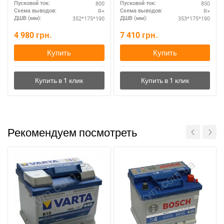
800
850
Пусковой ток:
Пусковой ток:
R+
R+
Схема выводов:
Схема выводов:
352*175*190
353*175*190
ДШВ (мм):
ДШВ (мм):
4 980
грн.
7 410
грн.
Купить
Купить
Рекомендуем посмотреть