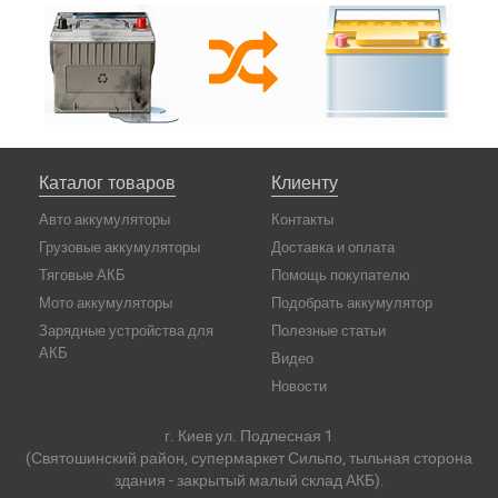
Каталог товаров
Клиенту
Авто аккумуляторы
Контакты
Грузовые аккумуляторы
Доставка и оплата
Тяговые АКБ
Помощь покупателю
Мото аккумуляторы
Подобрать аккумулятор
Зарядные устройства для
Полезные статьи
АКБ
Видео
Новости
г. Киев ул. Подлесная 1
(Святошинский район, супермаркет Сильпо, тыльная сторона
здания - закрытый малый склад АКБ).