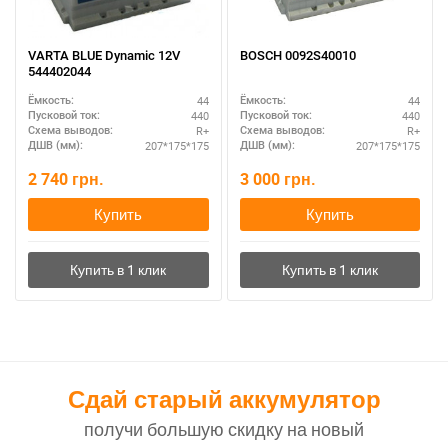
VARTA BLUE Dynamic 12V
BOSCH 0092S40010
544402044
44
44
Ёмкость:
Ёмкость:
440
440
Пусковой ток:
Пусковой ток:
R+
R+
Схема выводов:
Схема выводов:
207*175*175
207*175*175
ДШВ (мм):
ДШВ (мм):
2 740
грн.
3 000
грн.
Купить
Купить
Сдай старый аккумулятор
получи большую скидку на новый