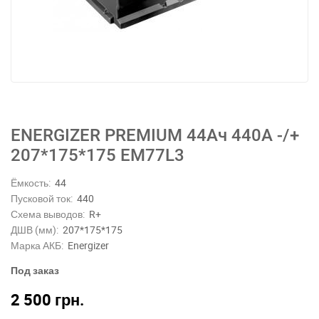
ENERGIZER PREMIUM 44Ач 440A -/+
207*175*175 EM77L3
Ёмкость:
44
Пусковой ток:
440
Схема выводов:
R+
ДШВ (мм):
207*175*175
Марка АКБ:
Energizer
Под заказ
2 500
грн.