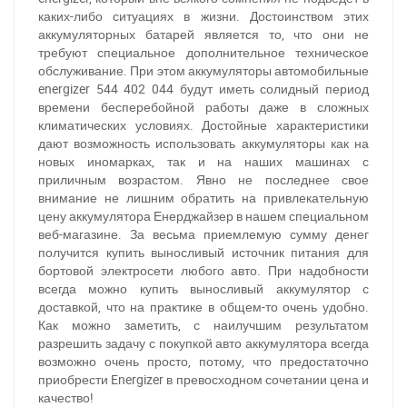
каких-либо ситуациях в жизни. Достоинством этих
аккумуляторных батарей является то, что они не
требуют специальное дополнительное техническое
обслуживание. При этом аккумуляторы автомобильные
energizer 544 402 044
будут иметь солидный период
времени бесперебойной работы даже в сложных
климатических условиях. Достойные характеристики
дают возможность использовать аккумуляторы как на
новых иномарках, так и на наших машинах с
приличным возрастом. Явно не последнее свое
внимание не лишним обратить на привлекательную
цену аккумулятора Енерджайзер в нашем специальном
веб-магазине. За весьма приемлемую сумму денег
получится купить выносливый источник питания для
бортовой электросети любого авто. При надобности
всегда можно купить выносливый аккумулятор с
При отсутствии связи - пишите, звоните в Viber /
доставкой, что на практике в общем-то очень удобно.
Telegram (093) 600-51-11
Как можно заметить, с наилучшим результатом
разрешить задачу с покупкой авто аккумулятора всегда
Написать в Viber
Написать в Telegram
возможно очень просто, потому, что предостаточно
приобрести Energizer в превосходном сочетании цена и
качество!