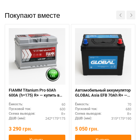
Покупают вместе
FIAMM Titanium Pro 60Ah
Автомобильный аккумулятор
600A (h=175) R+ — купить в
GLOBAL Asia EFB 70Ah R+ —
Украине
оригинал, гарантия
60
70
Ёмкость:
Ёмкость:
600
680
Пусковой ток:
Пусковой ток:
R+
R+
Схема выводов:
Схема выводов:
242*175*175
315*175*190
ДШВ (мм):
ДШВ (мм):
3 290
грн.
5 050
грн.
Купить
Купить