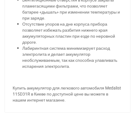
пламегасящими фильтрами, что позволяет
батарее «дышать» при изменении температуры и
при заряде.
Отсутствие упоров на дне корпуса прибора
позволяет избежать разбития нижнего края
аккумуляторных пластин при езде по неровной
дороге.
Лабиринтная система минимизирует расход
электролита и делает аккумулятор
необслуживаемым, так как способна улавливать
испарения электролита.
При отсутствии связи - пишите, звоните в Viber /
Купить аккумулятор для легкового автомобиля Medalis
t
Telegram (093) 600-51-11
115D31R в Киеве по доступной цене вы можете в
нашем интернет магазине.
Написать в Viber
Написать в Telegram