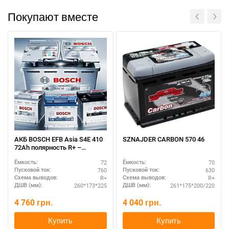
Покупают вместе
АКБ BOSCH EFB Asia S4E 410
SZNAJDER CARBON 570 46
72Ah полярность R+ –
повышенная мощность
72
70
Ёмкость:
Ёмкость:
760
630
Пусковой ток:
Пусковой ток:
R+
R+
Схема выводов:
Схема выводов:
260*173*225
261*175*200/220
ДШВ (мм):
ДШВ (мм):
4 760
грн.
4 040
грн.
Купить
Купить