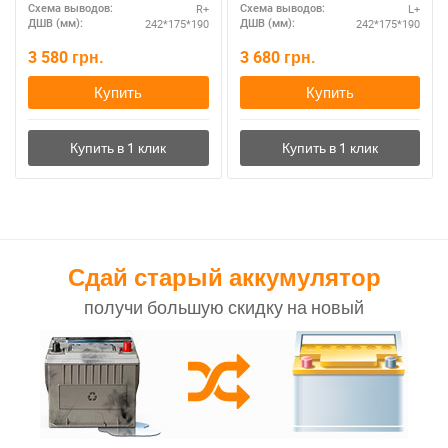
R+
L+
Схема выводов:
Схема выводов:
242*175*190
242*175*190
ДШВ (мм):
ДШВ (мм):
3 580
грн.
3 680
грн.
Купить
Купить
Сдай старый аккумулятор
получи большую скидку на новый