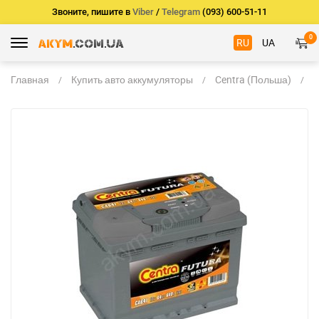
Звоните, пишите в
Viber
/
Telegram
(093) 600-51-11
0
RU
UA
Главная
Купить авто аккумуляторы
Centra (Польша)
C
F