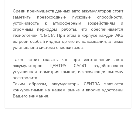
Среди преимуществ данных авто аккумуляторов стоит
заметить превосходные пусковые способности,
устойчивость к атмосферным воздействиям и
огромным периодом работы, что обеспечивается
технологией "Ca/Ca". При этом в корпусе каждой АКБ
встроен особый индикатор его использования, а также
установлена система очистки газов.
Также стоит сказать, что при изготовлении авто
аккумуляторов ЦЕНТРА CA641 задействована
улучшенная геометрия крышки, исключающая вытечку
электролита.
При отсутствии связи - пишите, звоните в Viber /
Таким образом, аккумуляторы CENTRA являются
Telegram (093) 600-51-11
конкурентными на нашем рынке и вполне удостоены
Вашего внимания.
Написать в Viber
Написать в Telegram