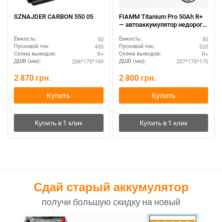
SZNAJDER CARBON 550 05
FIAMM Titanium Pro 50Ah R+
— автоаккумулятор недорого,
оригинал
50
50
Ёмкость:
Ёмкость:
450
520
Пусковой ток:
Пусковой ток:
R+
R+
Схема выводов:
Схема выводов:
206*175*190
207*175*175
ДШВ (мм):
ДШВ (мм):
2 870
грн.
2 800
грн.
Купить
Купить
Сдай старый аккумулятор
получи большую скидку на новый