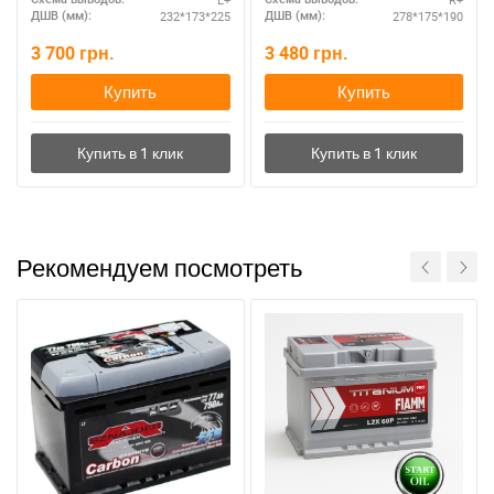
232*173*225
278*175*190
ДШВ (мм):
ДШВ (мм):
3 700
грн.
3 480
грн.
Купить
Купить
Рекомендуем посмотреть