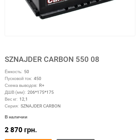
SZNAJDER CARBON 550 08
Ёмкость:
50
Пусковой ток:
450
Схема выводов:
R+
ДШВ (мм):
206*175*175
Вес кг:
12,1
Серия:
SZNAJDER CARBON
В наличии
2 870
грн.