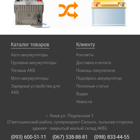
Каталог товаров
Клиенту
Авто аккумуляторы
Контакты
Грузовые аккумуляторы
Доставка и оплата
Тяговые АКБ
Помощь покупателю
Мото аккумуляторы
Подобрать аккумулятор
Зарядные устройства для
Полезные статьи
АКБ
Видео
Новости
г. Киев ул. Подлесная 1
(Святошинский район, супермаркет Сильпо, тыльная сторона
здания - закрытый малый склад АКБ).
(093) 600-51-11
(067) 538-88-81
(098) 833-44-55