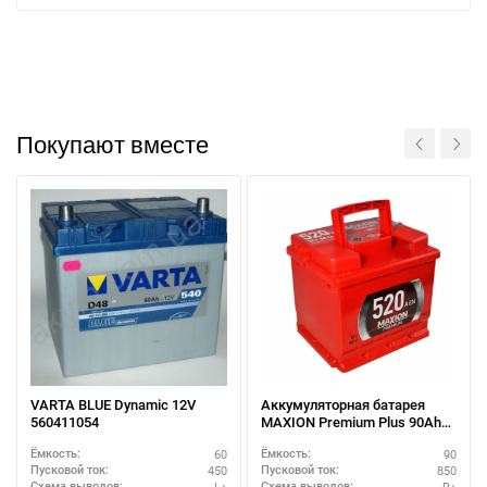
Покупают вместе
VARTA BLUE Dynamic 12V
Аккумуляторная батарея
560411054
MAXION Premium Plus 90Ah
полярность R+ – премиум-
60
90
Ёмкость:
Ёмкость:
класс
450
850
Пусковой ток:
Пусковой ток:
L+
R+
Схема выводов:
Схема выводов: