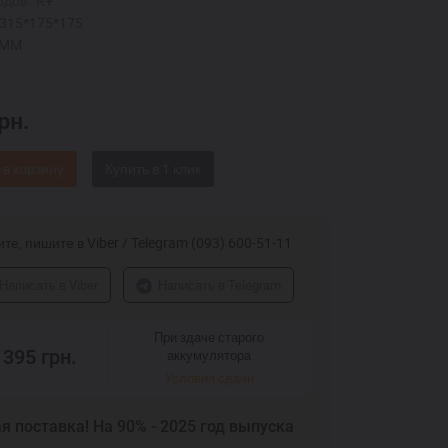
одов:
R+
315*175*175
AMM
рн.
 в корзину
те, пишите в Viber / Telegram (093) 600-51-11
Написать в Viber
Написать в Telegram
При здаче старого
 395
грн.
аккумулятора
Условия сдачи
я поставка! На 90% - 2025 год выпуска