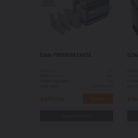
Exide PREMIUM EA852
SZN
85
Ёмкость:
Ёмкос
800
Пусковой ток:
Пуско
R+
Схема выводов:
Схема
315*175*175
ДШВ (мм):
ДШВ (
4 670
грн.
4 5
Купить