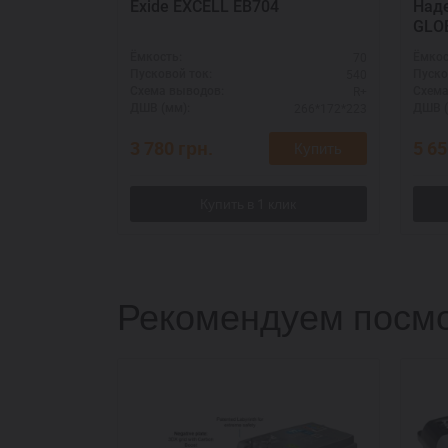
Exide EXCELL EB704
Над
GLOB
для 
70
Ёмкость:
Ёмкос
540
Пусковой ток:
Пуско
R+
Схема выводов:
Схема
266*172*223
ДШВ (мм):
ДШВ (
3 780
грн.
5 6
Купить
Рекомендуем посмо