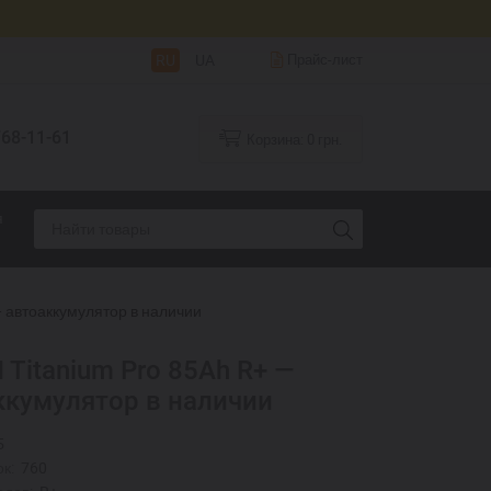
RU
UA
Прайс-лист
68-11-61
Корзина:
0
грн.
я
— автоаккумулятор в наличии
Titanium Pro 85Ah R+ —
ккумулятор в наличии
5
к:
760