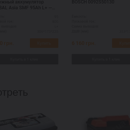
ежный аккумулятор
BOSCH 0092S50130
AL Asia SMF 95Ah L+ —
легкового авто
95
ть:
Ёмкость:
800
вой ток:
Пусковой ток:
L+
 выводов:
Схема выводов:
306*173*225
353*1
мм):
ДШВ (мм):
50
грн.
6 160
грн.
Купить
Купи
треть