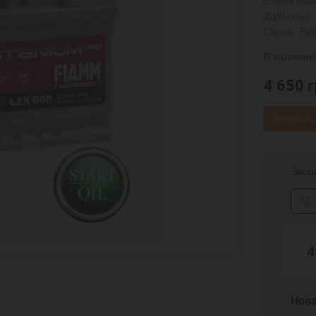
Схема выв
ДШВ (мм):
Серия:
FI
В наличии
4 650
г
Добавить
Звони
4
Нова