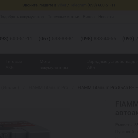
Звоните, пишите в
Viber
/
Telegram
(093) 600-51-11
Подобрать аккумулятор
Полезные статьи
Видео
Новости
093)
600-51-11
(067)
538-88-81
(098)
833-44-55
(093)
7
Тяговые
Мото
Зарядные устройства дл
АКБ
аккумуляторы
АКБ
 (Италия)
FIAMM Titanium Pro
FIAMM Titanium Pro 85Ah R+ 
FIAMM 
автоа
Ёмкость:
8
Пусковой то