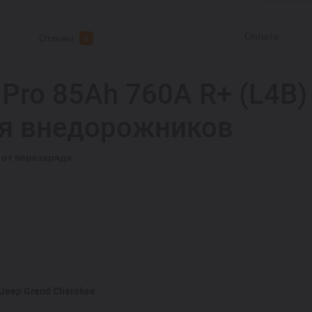
Оплата
Отзывы
0
Pro 85Ah 760A R+ (L4B)
ля внедорожников
 от перезаряда
.
, Jeep Grand Cherokee