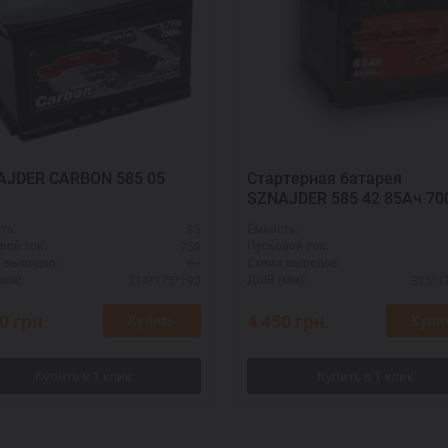
AJDER CARBON 585 05
Стартерная батарея
SZNAJDER 585 42 85Ач 70
(R+) - повышенная емкос
85
ть:
Ёмкость:
для дальнобоя
750
вой ток:
Пусковой ток:
R+
 выводов:
Схема выводов:
314*175*190
315*1
мм):
ДШВ (мм):
60
грн.
4 450
грн.
Купить
Купи