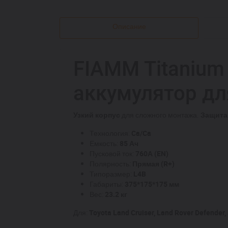
Описание
FIAMM Titanium 
аккумулятор д
Узкий корпус
для сложного монтажа.
Защита
Технология:
Ca/Ca
Емкость:
85 Ач
Пусковой ток:
760А (EN)
Полярность:
Прямая (R+)
Типоразмер:
L4B
Габариты:
375*175*175 мм
Вес:
23.2 кг
Для:
Toyota Land Cruiser, Land Rover Defender