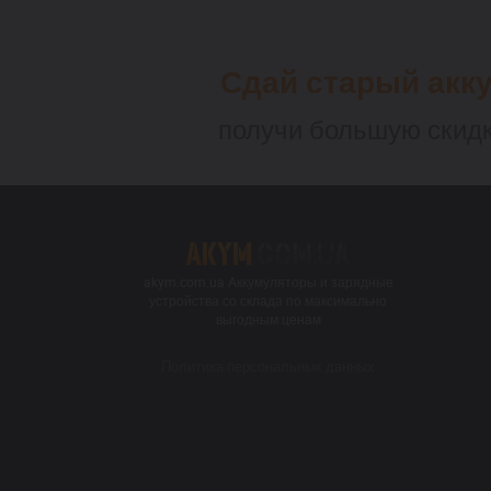
Сдай старый акк
получи большую скидк
akym.com.ua Аккумуляторы и зарядные
устройства со склада по максимально
выгодным ценам
Политика персональных данных