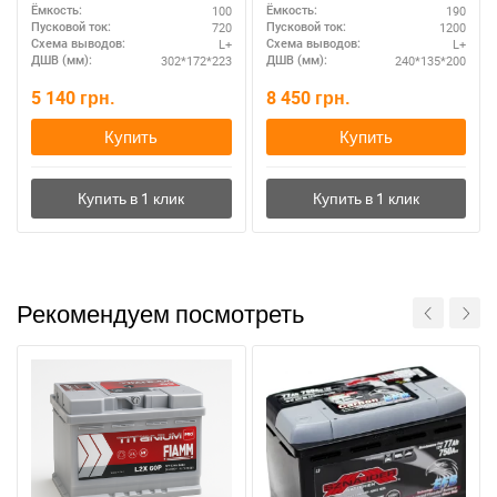
100
190
Ёмкость:
Ёмкость:
720
1200
Пусковой ток:
Пусковой ток:
L+
L+
Схема выводов:
Схема выводов:
302*172*223
240*135*200
ДШВ (мм):
ДШВ (мм):
5 140
грн.
8 450
грн.
Купить
Купить
Рекомендуем посмотреть