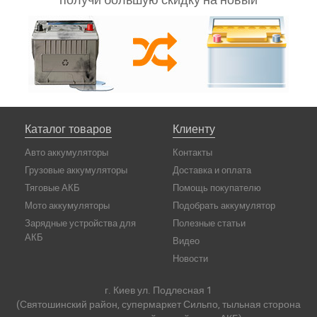
Каталог товаров
Клиенту
Авто аккумуляторы
Контакты
Грузовые аккумуляторы
Доставка и оплата
Тяговые АКБ
Помощь покупателю
Мото аккумуляторы
Подобрать аккумулятор
Зарядные устройства для
Полезные статьи
АКБ
Видео
Новости
г. Киев ул. Подлесная 1
(Святошинский район, супермаркет Сильпо, тыльная сторона