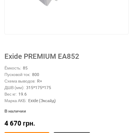
Exide PREMIUM EA852
Ёмкость:
85
Пусковой ток:
800
Схема выводов:
R+
ДШВ (мм):
315*175*175
Вес кг:
19.6
Марка АКБ:
Exide (Эксайд)
В наличии
4 670
грн.