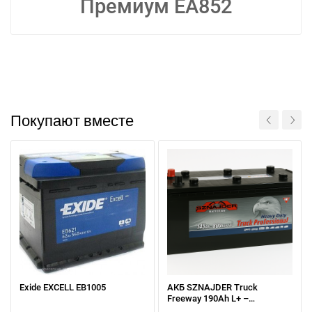
Премиум EA852
Покупают вместе
При отсутствии связи - пишите, звоните в Viber /
Telegram (093) 600-51-11
Exide EXCELL EB1005
АКБ SZNAJDER Truck
Написать в Viber
Написать в Telegram
Freeway 190Ah L+ –
усиленная конструкция