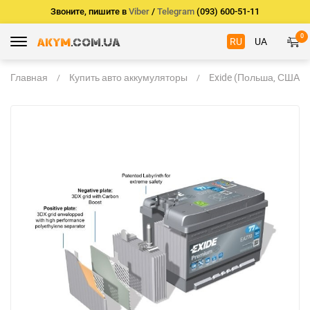
Звоните, пишите в
Viber
/
Telegram
(093) 600-51-11
0
RU
UA
Главная
Купить авто аккумуляторы
Exide (Польша, США)