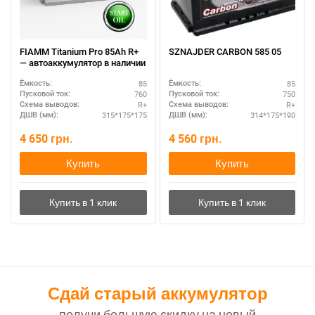
FIAMM Titanium Pro 85Ah R+
SZNAJDER CARBON 585 05
— автоаккумулятор в наличии
85
85
Ёмкость:
Ёмкость:
760
750
Пусковой ток:
Пусковой ток:
R+
R+
Схема выводов:
Схема выводов:
315*175*175
314*175*190
ДШВ (мм):
ДШВ (мм):
4 650
грн.
4 560
грн.
Купить
Купить
Сдай старый аккумулятор
получи большую скидку на новый