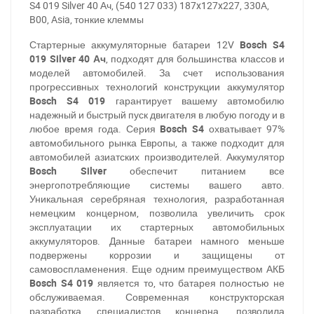
S4 019 Silver 40 Ач, (540 127 033) 187x127x227, 330A,
B00, Asia, тонкие клеммы
Стартерные аккумуляторные батареи 12V
Bosch S4
019 Silver 40 Ач
, подходят для большинства классов и
моделей автомобилей. За счет использования
прогрессивных технологий конструкции аккумулятор
Bosch S4 019
гарантирует вашему автомобилю
надежный и быстрый пуск двигателя в любую погоду и в
любое время года. Серия
Bosch S4
охватывает 97%
автомобильного рынка Европы, а также подходит для
автомобилей азиатских производителей. Аккумулятор
Bosch Silver
обеспечит питанием все
энергопотребляющие системы вашего авто.
Уникальная серебряная технология, разработанная
немецким концерном, позволила увеличить срок
эксплуатации их стартерных автомобильных
аккумуляторов. Данные батареи намного меньше
подвержены коррозии и защищены от
самовоспламенения. Еще одним преимуществом АКБ
Bosch S4 019
является то, что батарея полностью не
обслуживаемая. Современная конструкторская
разработка специалистов концерна, позволила