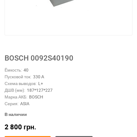
BOSCH 0092S40190
Ёмкость:
40
Пусковой ток:
330 А
Схема выводов:
L+
ДШВ (мм):
187*127*227
Марка АКБ:
BOSCH
Серия:
ASIA
В наличии
2 800
грн.