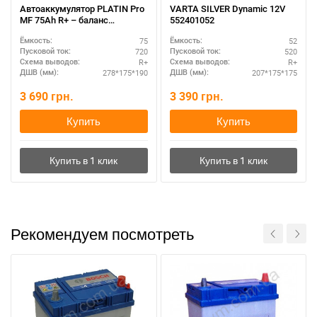
Автоаккумулятор PLATIN Pro
VARTA SILVER Dynamic 12V
MF 75Ah R+ – баланс
552401052
мощности и стоимости
75
52
Ёмкость:
Ёмкость:
720
520
Пусковой ток:
Пусковой ток:
R+
R+
Схема выводов:
Схема выводов:
278*175*190
207*175*175
ДШВ (мм):
ДШВ (мм):
3 690
грн.
3 390
грн.
Купить
Купить
Рекомендуем посмотреть