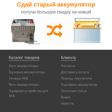
Сдай старый аккумулятор
получи большую скидку на новый
Каталог товаров
Клиенту
Авто аккумуляторы
Контакты
Грузовые аккумуляторы
Доставка и оплата
Тяговые АКБ
Помощь покупателю
Мото аккумуляторы
Подобрать аккумулятор
Зарядные устройства для
Полезные статьи
АКБ
Видео
Новости