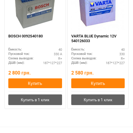
BOSCH 0092S40180
VARTA BLUE Dynamic 12V
540126033
40
40
Ёмкость:
Ёмкость:
330 А
330
Пусковой ток:
Пусковой ток:
R+
R+
Схема выводов:
Схема выводов:
187*127*227
187*127*227
ДШВ (мм):
ДШВ (мм):
2 800
грн.
2 580
грн.
Купить
Купить