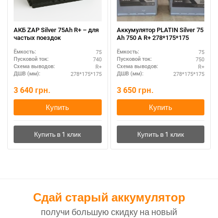
АКБ ZAP Silver 75Ah R+ – для
Аккумулятор PLATIN Silver 75
частых поездок
Ah 750 A R+ 278*175*175
75
75
Ёмкость:
Ёмкость:
740
750
Пусковой ток:
Пусковой ток:
R+
R+
Схема выводов:
Схема выводов:
278*175*175
278*175*175
ДШВ (мм):
ДШВ (мм):
3 640
грн.
3 650
грн.
Купить
Купить
Сдай старый аккумулятор
получи большую скидку на новый