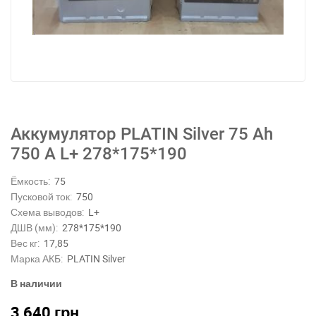
Аккумулятор PLATIN Silver 75 Ah
750 A L+ 278*175*190
Ёмкость:
75
Пусковой ток:
750
Схема выводов:
L+
ДШВ (мм):
278*175*190
Вес кг:
17,85
Марка АКБ:
PLATIN Silver
В наличии
3 640
грн.