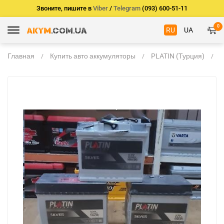
Звоните, пишите в
Viber
/
Telegram
(093) 600-51-11
0
RU
UA
Главная
Купить авто аккумуляторы
PLATIN (Турция)
А
P
7
L
2