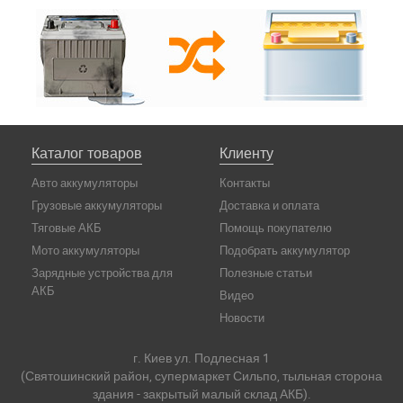
Каталог товаров
Клиенту
Авто аккумуляторы
Контакты
Грузовые аккумуляторы
Доставка и оплата
Тяговые АКБ
Помощь покупателю
Мото аккумуляторы
Подобрать аккумулятор
Зарядные устройства для
Полезные статьи
АКБ
Видео
Новости
г. Киев ул. Подлесная 1
(Святошинский район, супермаркет Сильпо, тыльная сторона
здания - закрытый малый склад АКБ).