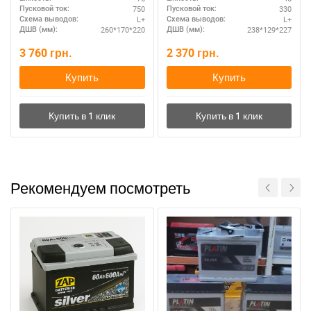
полярностью
750
330
Пусковой ток:
Пусковой ток:
L+
L+
Схема выводов:
Схема выводов:
260*170*220
238*129*227
ДШВ (мм):
ДШВ (мм):
3 760
грн.
2 370
грн.
Купить
Купить
Рекомендуем посмотреть