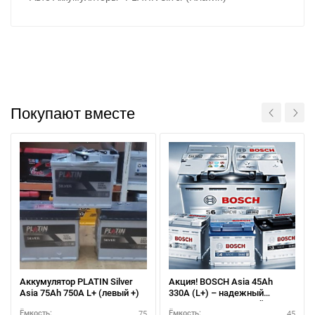
Покупают вместе
Аккумулятор PLATIN Silver
Акция! BOSCH Asia 45Ah
Написать в Viber
Написать в Telegram
Asia 75Ah 750A L+ (левый +)
330A (L+) – надежный
аккумулятор с прямой
75
45
Ёмкость:
Ёмкость: