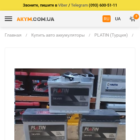
Звоните, пишите в
Viber
/
Telegram
(093) 600-51-11
0
RU
UA
Главная
Купить авто аккумуляторы
PLATIN (Турция)
А
P
A
7
(