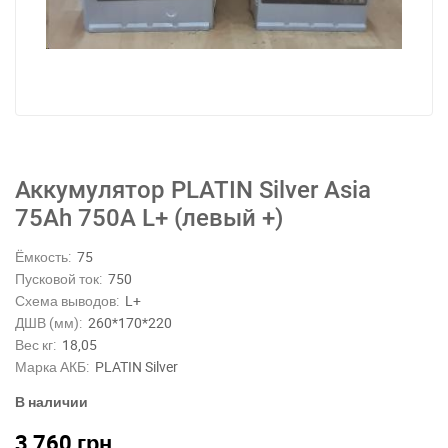
Аккумулятор PLATIN Silver Asia
75Ah 750A L+ (левый +)
Ёмкость:
75
Пусковой ток:
750
Схема выводов:
L+
ДШВ (мм):
260*170*220
Вес кг:
18,05
Марка АКБ:
PLATIN Silver
В наличии
3 760
грн.