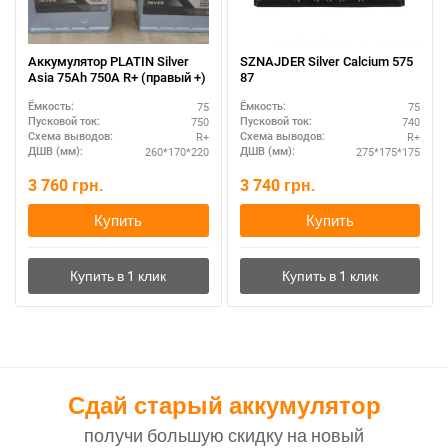
Аккумулятор PLATIN Silver
SZNAJDER Silver Calcium 575
Asia 75Ah 750A R+ (правый +)
87
75
75
Ёмкость:
Ёмкость:
750
740
Пусковой ток:
Пусковой ток:
R+
R+
Схема выводов:
Схема выводов:
260*170*220
275*175*175
ДШВ (мм):
ДШВ (мм):
3 760
грн.
3 740
грн.
Купить
Купить
Сдай старый аккумулятор
получи большую скидку на новый