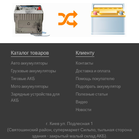
Каталог товаров
Клиенту
Авто аккумуляторы
Контакты
Грузовые аккумуляторы
Доставка и оплата
Тяговые АКБ
Помощь покупателю
Мото аккумуляторы
Подобрать аккумулятор
Зарядные устройства для
Полезные статьи
АКБ
Видео
Новости
г. Киев ул. Подлесная 1
(Святошинский район, супермаркет Сильпо, тыльная сторона
здания - закрытый малый склад АКБ).