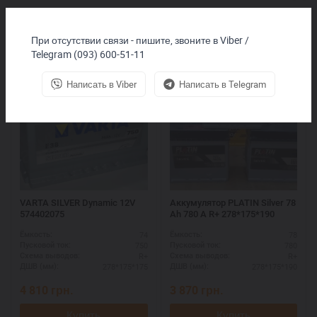
Покупают вместе
При отсутствии связи - пишите, звоните в Viber /
Telegram (093) 600-51-11
Написать в Viber
Написать в Telegram
VARTA SILVER Dynamic 12V
Аккумулятор PLATIN Silver 78
574402075
Ah 780 A R+ 278*175*190
74
78
Ёмкость:
Ёмкость:
750
780
Пусковой ток:
Пусковой ток:
R+
R+
Схема выводов:
Схема выводов:
278*175*175
278*175*190
ДШВ (мм):
ДШВ (мм):
4 810
грн.
3 870
грн.
Купить
Купить