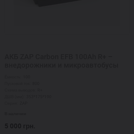
АКБ ZAP Carbon EFB 100Аh R+ –
внедорожники и микроавтобусы
Ёмкость:
100
Пусковой ток:
800
Схема выводов:
R+
ДШВ (мм):
353*175*190
Серия:
ZAP
В наличии
5 000
грн.