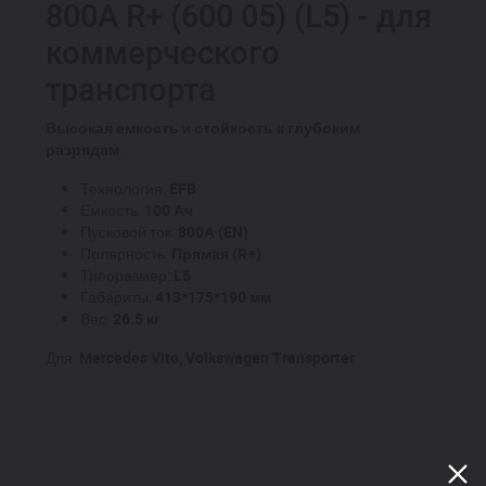
800A R+ (600 05) (L5) - для
коммерческого
транспорта
Высокая емкость
и
стойкость к глубоким
разрядам
.
Технология:
EFB
Емкость:
100 Ач
Пусковой ток:
800А (EN)
Полярность:
Прямая (R+)
Типоразмер:
L5
Габариты:
413*175*190 мм
Вес:
26.5 кг
Для:
Mercedes Vito, Volkswagen Transporter