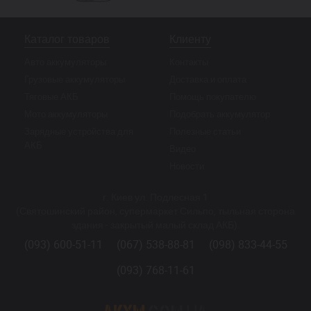
Каталог товаров
Клиенту
Авто аккумуляторы
Контакты
Грузовые аккумуляторы
Доставка и оплата
Тяговые АКБ
Помощь покупателю
Мото аккумуляторы
Подобрать аккумулятор
Зарядные устройства для
Полезные статьи
АКБ
Видео
Новости
г. Киев ул. Подлесная 1
(Святошинский район, супермаркет Сильпо, тыльная сторона
здания - закрытый малый склад АКБ).
(093) 600-51-11
(067) 538-88-81
(098) 833-44-55
(093) 768-11-61