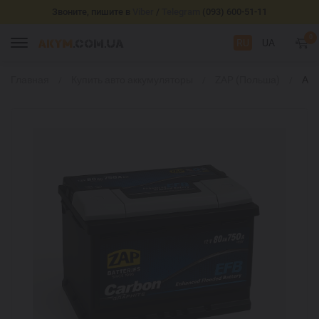
Звоните, пишите в
Viber
/
Telegram
(093) 600-51-11
0
RU
UA
Главная
Купить авто аккумуляторы
ZAP (Польша)
АКБ
Car
100
вне
и
мик