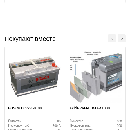
Покупают вместе
При отсутствии связи - пишите, звоните в Viber /
Telegram (093) 600-51-11
BOSCH 0092S50100
Exide PREMIUM EA1000
Написать в Viber
Написать в Telegram
85
100
Ёмкость:
Ёмкость:
800 А
900
Пусковой ток:
Пусковой ток:
R+
R+
Схема выводов:
Схема выводов: