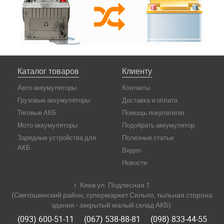
Каталог товаров
Клиенту
Авто аккумуляторы
Контакты
Грузовые аккумуляторы
Доставка и оплата
Тяговые АКБ
Помощь покупателю
Мото аккумуляторы
Подобрать аккумулятор
Зарядные устройства для
Полезные статьи
АКБ
Видео
Новости
г. Киев ул. Подлесная 1
(Святошинский район, супермаркет Сильпо, тыльная сторона
здания - закрытый малый склад АКБ).
(093) 600-51-11
(067) 538-88-81
(098) 833-44-55