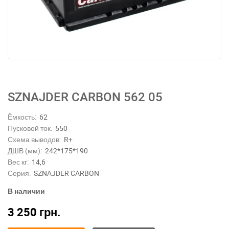
SZNAJDER CARBON 562 05
Ёмкость:
62
Пусковой ток:
550
Схема выводов:
R+
ДШВ (мм):
242*175*190
Вес кг:
14,6
Серия:
SZNAJDER CARBON
В наличии
3 250
грн.