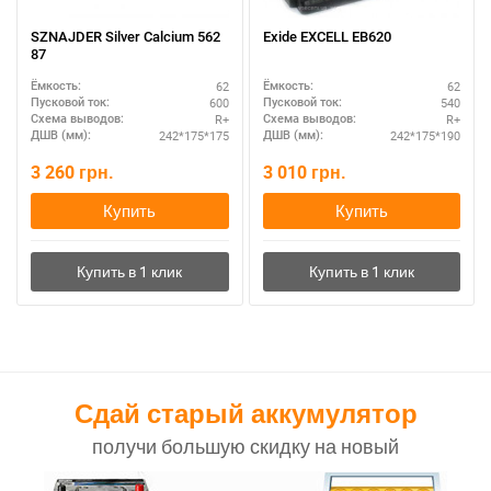
SZNAJDER Silver Calcium 562
Exide EXCELL EB620
87
62
62
Ёмкость:
Ёмкость:
600
540
Пусковой ток:
Пусковой ток:
R+
R+
Схема выводов:
Схема выводов:
242*175*175
242*175*190
ДШВ (мм):
ДШВ (мм):
3 260
грн.
3 010
грн.
Купить
Купить
Сдай старый аккумулятор
получи большую скидку на новый