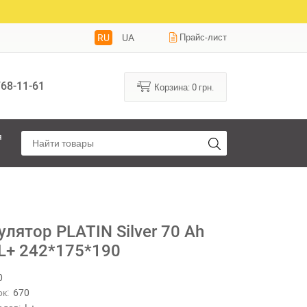
RU
UA
Прайс-лист
68-11-61
Корзина:
0
грн.
я
лятор PLATIN Silver 70 Ah
 L+ 242*175*190
0
к:
670