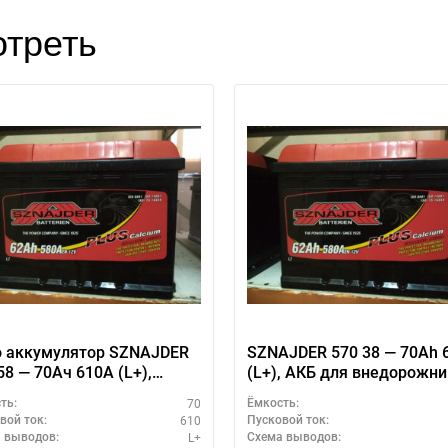
треть
о аккумулятор SZNAJDER
SZNAJDER 570 38 — 70Ah 
58 — 70Ач 610А (L+),
(L+), АКБ для внедорожн
иченный пусковой ток
и легковых авто
70
ть:
Ёмкость:
610
вой ток:
Пусковой ток:
L+
 выводов:
Схема выводов: