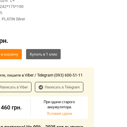
одов:
L+
242*175*190
75
PLATIN Silver
рн.
 в корзину
те, пишите в Viber / Telegram (093) 600-51-11
Написать в Viber
Написать в Telegram
При здаче старого
 460
грн.
аккумулятора
Условия сдачи