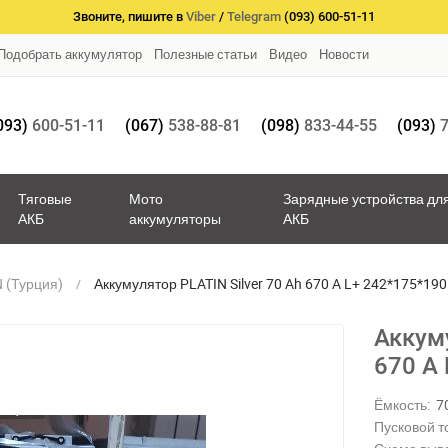
Звоните, пишите в
Viber
/
Telegram
(093) 600-51-11
Подобрать аккумулятор
Полезные статьи
Видео
Новости
093)
600-51-11
(067)
538-88-81
(098)
833-44-55
(093)
7
Тяговые
Мото
Зарядные устройства дл
АКБ
аккумуляторы
АКБ
 (Турция)
Аккумулятор PLATIN Silver 70 Ah 670 A L+ 242*175*190
Аккуму
670 A
Ёмкость:
7
Пусковой то