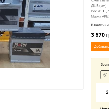
Схема выв
ДШВ (мм):
Вес кг:
15,
Марка АКБ:
В наличии
3 670
г
Добавить
Звони
3