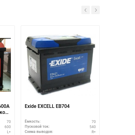
600A
Exide EXCELL EB704
Exide EXCE
иков
70
70
Ёмкость:
Ёмкость:
600
540
Пусковой ток:
Пусковой ток:
L+
R+
Схема выводов:
Схема выводо