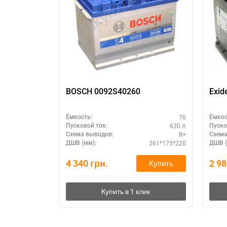
П
BOSCH 0092S40260
Exid
70
Ёмкость:
Ёмкос
630 А
Пусковой ток:
Пуско
R+
Схема выводов:
Схема
261*175*220
ДШВ (мм):
ДШВ (
4 340
грн.
2 9
Купить