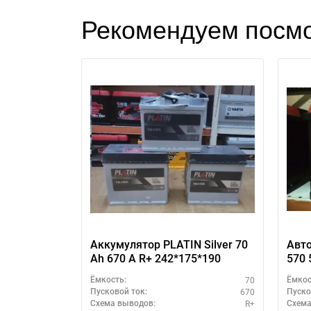
Рекомендуем посмо
Аккумулятор PLATIN Silver 70
Авт
Ah 670 A R+ 242*175*190
570 
увел
70
Ёмкость:
Ёмкос
670
Пусковой ток:
Пуско
R+
Схема выводов:
Схема