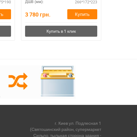
75*190
266*172*223
ДШВ (мм):
ДШВ (мм):
3 780
грн.
3 780
грн.
ть
Купить
г. Киев ул. Подлесная 1
(Святошинский район, супермаркет
Сильпо, тыльная сторона здания -