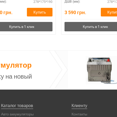
278*175*190
278*1
мм):
ДШВ (мм):
90
грн.
3 590
грн.
Купить
Купи
умулятор
у на новый
Каталог товаров
Клиенту
Авто аккумуляторы
Контакты