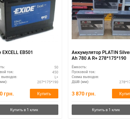
ри отсутствии связи - пишите, звоните в Viber / Telegram (093) 600-51-
Написать в Viber
Написать в Telegram
e EXCELL EB501
Аккумулятор PLATIN Silve
Ah 780 A R+ 278*175*190
50
ть:
Ёмкость:
450
вой ток:
Пусковой ток:
L+
 выводов:
Схема выводов:
207*175*190
278*1
мм):
ДШВ (мм):
80
грн.
3 870
грн.
Купить
Купи