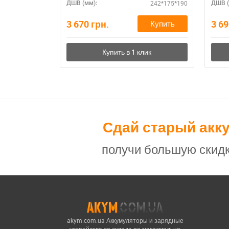
242*175*190
ДШВ (мм):
ДШВ (
3 670
грн.
3 6
Купить
Сдай старый акк
получи большую скидк
akym.com.ua Аккумуляторы и зарядные
устройства со склада по максимально