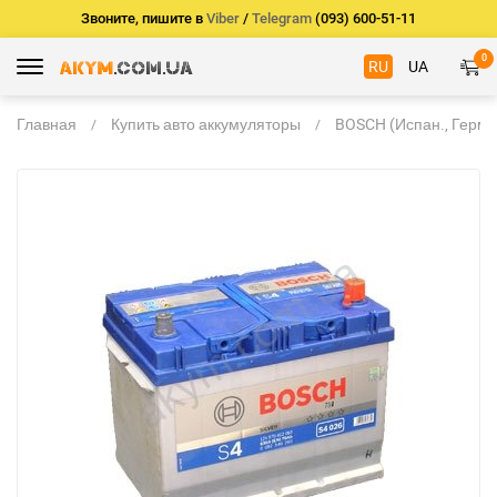
Звоните, пишите в
Viber
/
Telegram
(093) 600-51-11
0
RU
UA
Главная
Купить авто аккумуляторы
BOSCH (Испан., Герм.