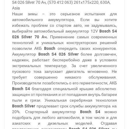
S4 026 Silver 70 Ач, (570 412 063) 261х175х220, 630А,
Asia
Наши зимы – это серьезное испытания для
автомобильного аккумулятора. Если вы хотите
избежать проблем со стартом авто, не задумываясь,
выбирайте автомобильный аккумулятор 12V
Bosch S4
026 Silver 70 Ач.
Применение самых современных
технологий и уникальных конструкторских решений
позволили АКБ
Bosch
опередить своих конкурентов.
Аккумулятор
Bosch S4 026 Silver
более долговечен,
надежен, работает бесперебойно даже в условиях
экстремальных температур. За счет увеличенного
пускового тока запускает двигатель мгновенно.
Не
требует совершенно никакого обслуживания.
Производители позаботились о его герметичности, АКБ
Bosch S4
благодаря специальной крышке абсолютно
защищен от протекания и от попадания внутрь батареи
пыли и грязи. Уникальная серебряная технология
Bosch Silver
продлевает срок службы аккумулятора на
20%. Стартерный аккумулятор
Bosch S4
можно
подобрать для любого автомобиля, в том числе и для
азиатских и дизельных моделей. Отдавая
предпочтение аккумулятору
Bosch S4 026 Silver
, вы