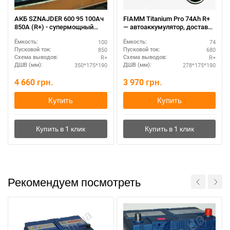
АКБ SZNAJDER 600 95 100Ач
FIAMM Titanium Pro 74Ah R+
850А (R+) - супермощный
— автоаккумулятор, доставка
аккумулятор для
по Украине
100
74
Ёмкость:
Ёмкость:
спецтехники
850
680
Пусковой ток:
Пусковой ток:
R+
R+
Схема выводов:
Схема выводов:
350*175*190
278*175*190
ДШВ (мм):
ДШВ (мм):
4 660
грн.
3 970
грн.
Купить
Купить
Рекомендуем посмотреть