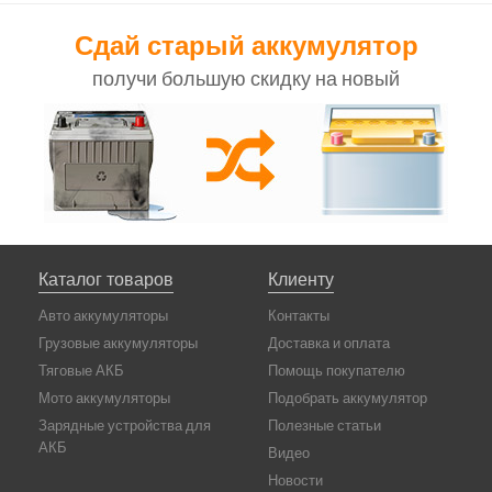
Сдай старый аккумулятор
получи большую скидку на новый
Каталог товаров
Клиенту
Авто аккумуляторы
Контакты
Грузовые аккумуляторы
Доставка и оплата
Тяговые АКБ
Помощь покупателю
Мото аккумуляторы
Подобрать аккумулятор
Зарядные устройства для
Полезные статьи
АКБ
Видео
Новости