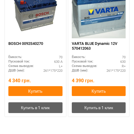
BOSCH 0092S40270
VARTA BLUE Dynamic 12V
570412063
70
70
Ёмкость:
Ёмкость:
630 А
630
Пусковой ток:
Пусковой ток:
L+
R+
Схема выводов:
Схема выводов:
261*175*220
261*175*220
ДШВ (мм):
ДШВ (мм):
4 340
грн.
4 390
грн.
Купить
Купить