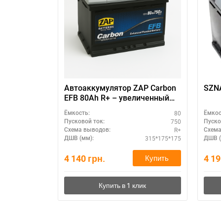
Автоаккумулятор ZAP Carbon
SZN
EFB 80Аh R+ – увеличенный
ресурс
80
Ёмкость:
Ёмкос
750
Пусковой ток:
Пуско
R+
Схема выводов:
Схема
315*175*175
ДШВ (мм):
ДШВ (
4 140
грн.
4 1
Купить