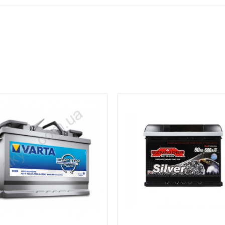
ри отсутствии связи - пишите, звоните в Viber / Telegram (093) 600-51-
Написать в Viber
Написать в Telegram