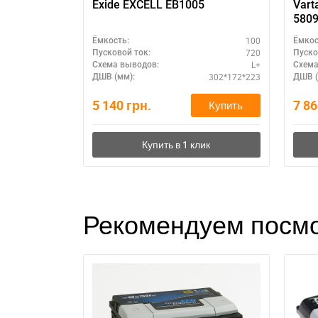
Exide EXCELL EB1005
Vart
580
100
Ёмкость:
Ёмкос
720
Пусковой ток:
Пуско
L+
Схема выводов:
Схема
302*172*223
ДШВ (мм):
ДШВ (
5 140
грн.
7 8
Купить
Рекомендуем посмо