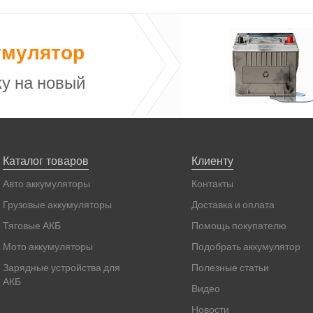
умулятор
у на новый
Каталог товаров
Клиенту
Авто аккумуляторы
Контакты
Грузовые аккумуляторы
Доставка и оплата
Тяговые АКБ
Помощь покупателю
Мото аккумуляторы
Подобрать аккумулятор
Зарядные устройства для
Полезные статьи
АКБ
Видео
Новости