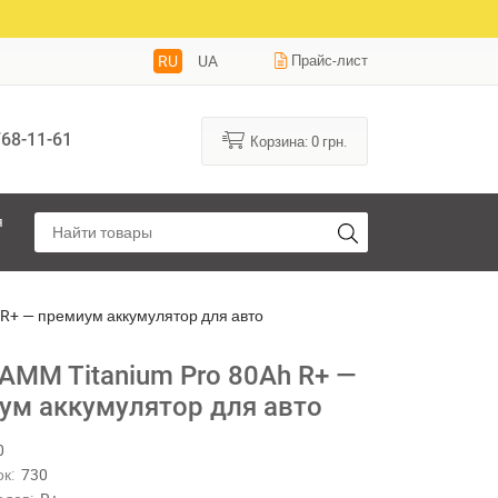
RU
UA
Прайс-лист
68-11-61
Корзина:
0
грн.
я
 R+ — премиум аккумулятор для авто
IAMM Titanium Pro 80Ah R+ —
ум аккумулятор для авто
0
к:
730