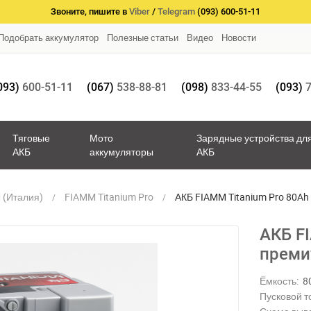
Звоните, пишите в
Viber
/
Telegram
(093) 600-51-11
Подобрать аккумулятор
Полезные статьи
Видео
Новости
093)
600-51-11
(067)
538-88-81
(098)
833-44-55
(093)
7
Тяговые
Мото
Зарядные устройства дл
АКБ
аккумуляторы
АКБ
 (Италия)
FIAMM Titanium Pro
АКБ FIAMM Titanium Pro 80Ah
АКБ F
преми
Ёмкость:
8
Пусковой то