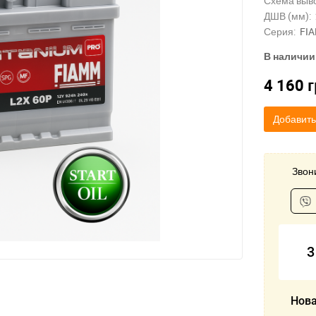
Схема выв
ДШВ (мм):
Серия:
FI
В наличии
4 160
г
Добавить
Звони
3
Нова