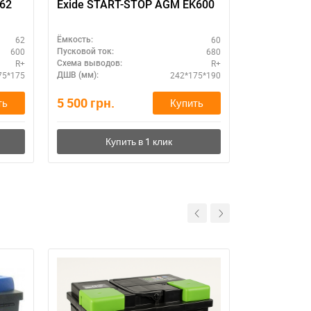
562
Exide START-STOP AGM EK600
Exide PRE
62
60
Ёмкость:
Ёмкость:
600
680
Пусковой ток:
Пусковой ток:
R+
R+
Схема выводов:
Схема выводо
75*175
242*175*190
ДШВ (мм):
ДШВ (мм):
5 500
грн.
5 690
грн.
ть
Купить