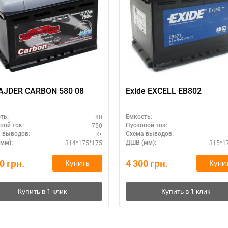
AJDER CARBON 580 08
Exide EXCELL EB802
80
ть:
Ёмкость:
750
вой ток:
Пусковой ток:
R+
 выводов:
Схема выводов:
314*175*175
315*1
мм):
ДШВ (мм):
90
грн.
4 300
грн.
Купить
Купи