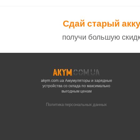
Сдай старый акк
получи большую скидк
akym.com.ua Аккумуляторы и зарядные
устройства со склада по максимально
выгодным ценам
Политика персональных данных