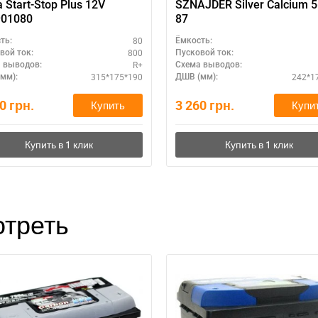
a Start-Stop Plus 12V
SZNAJDER Silver Calcium 
901080
87
80
ть:
Ёмкость:
800
вой ток:
Пусковой ток:
R+
 выводов:
Схема выводов:
315*175*190
242*1
мм):
ДШВ (мм):
60
грн.
3 260
грн.
Купить
Купи
треть