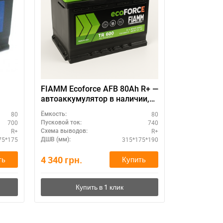
FIAMM Ecoforce AFB 80Ah R+ —
Аккумулято
автоаккумулятор в наличии,
Asia 80Ah 
выгодная цена
80
80
Ёмкость:
Ёмкость:
700
740
Пусковой ток:
Пусковой ток:
R+
R+
Схема выводов:
Схема выводо
75*175
315*175*190
ДШВ (мм):
ДШВ (мм):
4 340
грн.
3 930
грн.
ть
Купить