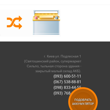
г. Киев ул. Подлесная 1
(Святошинский район, супермаркет
Сильпо, тыльная сторона здания -
закрытый малый склад АКБ).
(093) 600-51-11
(067) 538-88-81
(098) 833-44-55
(093) 768-11-61
ПОДОБРАТЬ
АККУМУЛЯТОР