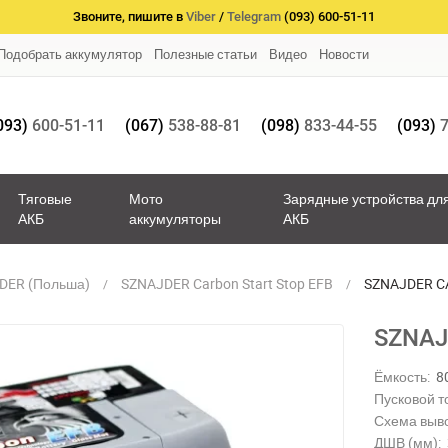
Звоните, пишите в
Viber
/
Telegram
(093) 600-51-11
Подобрать аккумулятор
Полезные статьи
Видео
Новости
093)
600-51-11
(067)
538-88-81
(098)
833-44-55
(093)
7
Тяговые
Мото
Зарядные устройства дл
АКБ
аккумуляторы
АКБ
DER (Польша)
SZNAJDER Carbon Start Stop EFB
SZNAJDER C
SZNAJ
Ёмкость:
8
Пусковой то
Схема выв
ДШВ (мм):