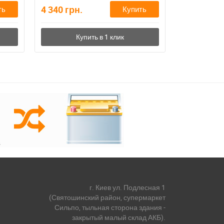
4 340
грн.
3 930
грн.
ть
Купить
г. Киев ул. Подлесная 1
(Святошинский район, супермаркет
Сильпо, тыльная сторона здания -
закрытый малый склад АКБ).