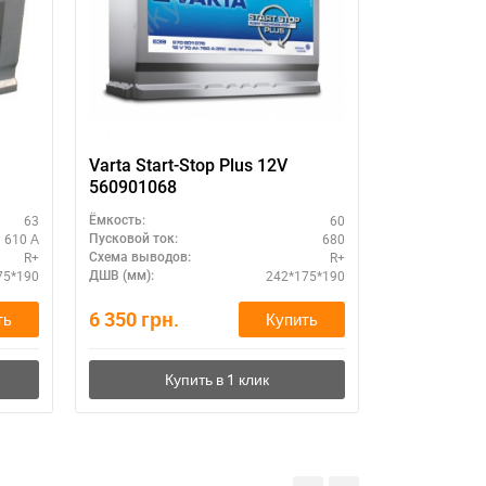
11
Varta Start-Stop Plus 12V
Аккумулято
560901068
Ah 780 A R
63
60
Ёмкость:
Ёмкость:
610 А
680
Пусковой ток:
Пусковой ток:
R+
R+
Схема выводов:
Схема выводо
75*190
242*175*190
ДШВ (мм):
ДШВ (мм):
6 350
грн.
3 830
грн.
ть
Купить