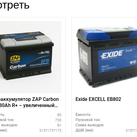
треть
аккумулятор ZAP Carbon
Exide EXCELL EB802
80Аh R+ – увеличенный
рс
80
ть:
Ёмкость:
750
вой ток:
Пусковой ток:
R+
 выводов:
Схема выводов:
315*175*175
315*1
мм):
ДШВ (мм):