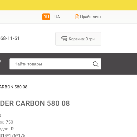
RU
UA
Прайс-лист
68-11-61
Корзина:
0
грн.
я
ARBON 580 08
DER CARBON 580 08
0
к:
750
одов:
R+
314*175*175