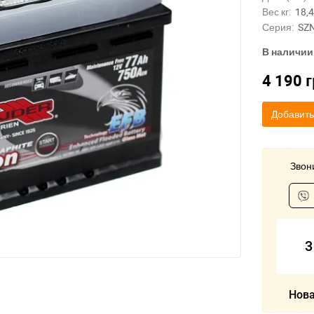
Вес кг:
18,4
Серия:
SZ
В наличии
4 190
г
Добавить
Звони
3
Нова