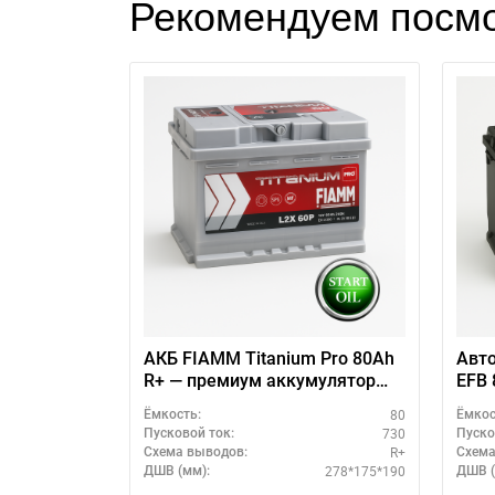
Рекомендуем посмо
АКБ FIAMM Titanium Pro 80Ah
Авто
R+ — премиум аккумулятор
EFB 
для авто
ресу
80
Ёмкость:
Ёмкос
730
Пусковой ток:
Пуско
R+
Схема выводов:
Схема
278*175*190
ДШВ (мм):
ДШВ (