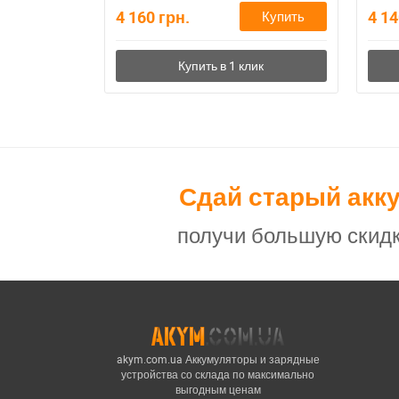
4 160
грн.
4 1
Купить
Сдай старый акк
получи большую скидк
akym.com.ua Аккумуляторы и зарядные
устройства со склада по максимально
выгодным ценам