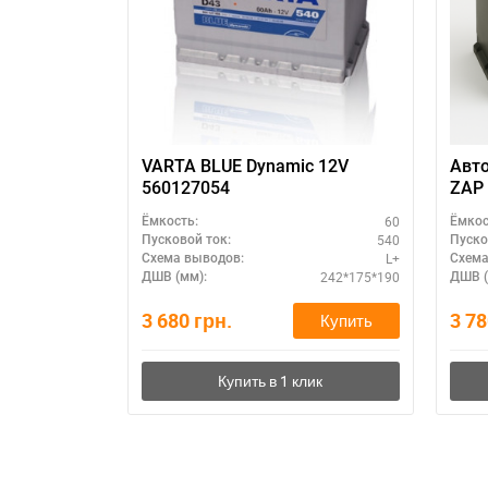
П
VARTA BLUE Dynamic 12V
Авт
560127054
ZAP 
R+ –
60
Ёмкость:
Ёмкос
540
Пусковой ток:
Пуско
L+
Схема выводов:
Схема
242*175*190
ДШВ (мм):
ДШВ (
3 680
грн.
3 7
Купить