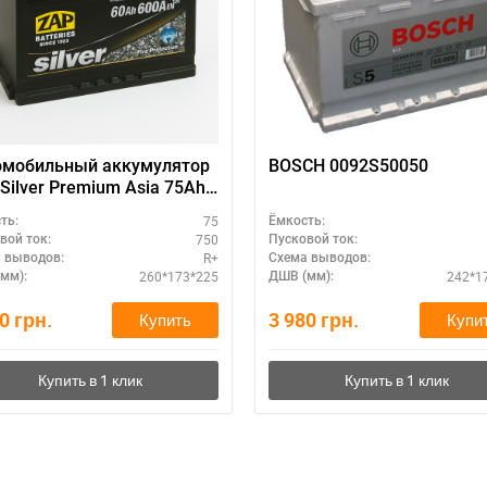
ри отсутствии связи - пишите, звоните в Viber / Telegram (093) 600-51-
Написать в Viber
Написать в Telegram
омобильный аккумулятор
BOSCH 0092S50050
Silver Premium Asia 75Ah
 премиум-класс
75
ть:
Ёмкость:
750
вой ток:
Пусковой ток:
R+
 выводов:
Схема выводов:
260*173*225
242*1
мм):
ДШВ (мм):
80
грн.
3 980
грн.
Купить
Купи