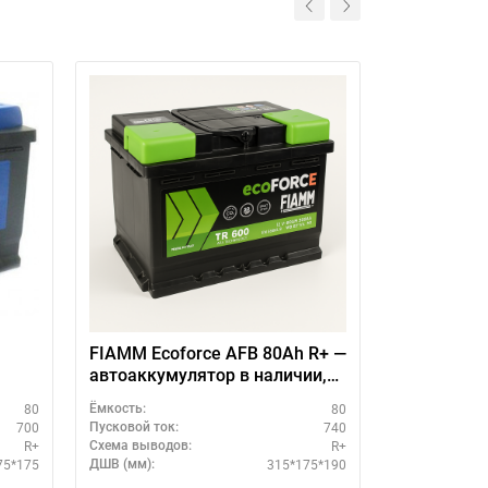
FIAMM Ecoforce AFB 80Ah R+ —
Аккумулято
автоаккумулятор в наличии,
Asia 80Ah 
выгодная цена
80
80
Ёмкость:
Ёмкость:
700
740
Пусковой ток:
Пусковой ток:
R+
R+
Схема выводов:
Схема выводо
75*175
315*175*190
ДШВ (мм):
ДШВ (мм):