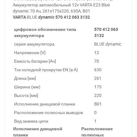
Аккумулятор автомобильный 12v VARTA E23 Blue
dynamic 70 Ач, 261x175x220, 630А, B01
VARTA
BLUE
dynamic
570 412 063 3132
цифровое обозначение типа
570 412 063
аккумулятора
3132
серия аккумулятора
BLUE
dynamic
Напряжение [V]
12
Емкость батареи [Ач]
70
Ток холодной прокрутки EN (в А)
630
Длина [мм]
261
Ширина (мм)
175
Высота [мм]
220
Исполнение днищевой планки
В01
Расположение полюсных выводов
0
Вид зажима цепи
1
Исполнение днищевой
Расположение
планки
полюсных