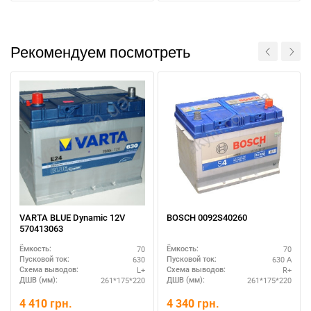
Рекомендуем посмотреть
VARTA BLUE Dynamic 12V
BOSCH 0092S40260
570413063
70
70
Ёмкость:
Ёмкость:
630
630 А
Пусковой ток:
Пусковой ток:
L+
R+
Схема выводов:
Схема выводов:
261*175*220
261*175*220
ДШВ (мм):
ДШВ (мм):
4 410
грн.
4 340
грн.