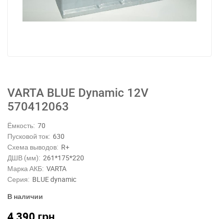
VARTA BLUE Dynamic 12V
570412063
Ёмкость:
70
Пусковой ток:
630
Схема выводов:
R+
ДШВ (мм):
261*175*220
Марка АКБ:
VARTA
Серия:
BLUE dynamic
В наличии
4 390
грн.