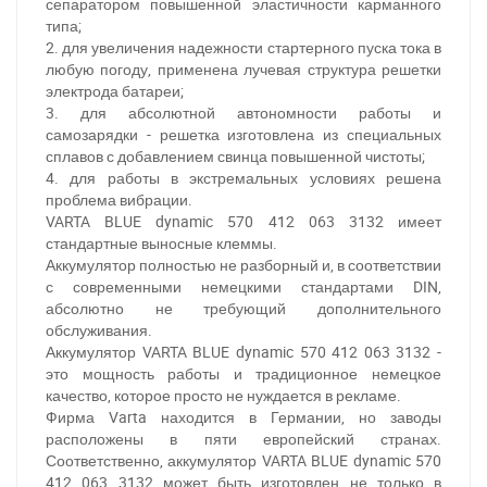
сепаратором повышенной эластичности карманного
типа;
2. для увеличения надежности стартерного пуска тока в
любую погоду, применена лучевая структура решетки
электрода батареи;
3. для абсолютной автономности работы и
самозарядки - решетка изготовлена из специальных
сплавов с добавлением свинца повышенной чистоты;
4. для работы в экстремальных условиях решена
проблема вибрации.
VARTA BLUE dynamic 570 412 063 3132 имеет
стандартные выносные клеммы.
При отсутствии связи - пишите, звоните в Viber /
Аккумулятор полностью не разборный и, в соответствии
Telegram (093) 600-51-11
с современными немецкими стандартами DIN,
абсолютно не требующий дополнительного
Написать в Viber
Написать в Telegram
обслуживания.
Аккумулятор VARTA BLUE dynamic 570 412 063 3132 -
это мощность работы и традиционное немецкое
качество, которое просто не нуждается в рекламе.
Фирма Varta находится в Германии, но заводы
расположены в пяти европейский странах.
Соответственно, аккумулятор VARTA BLUE dynamic 570
412 063 3132 может быть изготовлен не только в