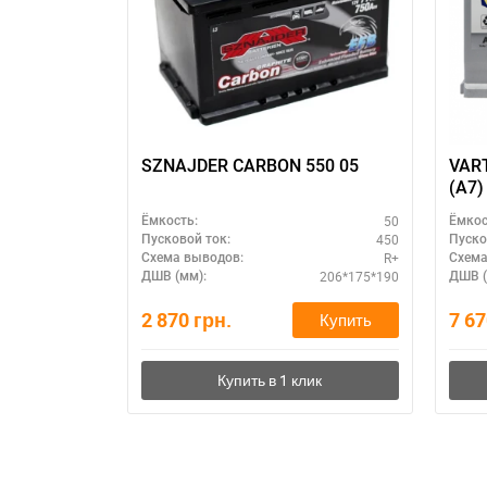
П
SZNAJDER CARBON 550 05
VART
(A7)
50
Ёмкость:
Ёмкос
450
Пусковой ток:
Пуско
R+
Схема выводов:
Схема
206*175*190
ДШВ (мм):
ДШВ (
2 870
грн.
7 6
Купить