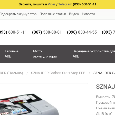
Звоните, пишите в
Viber
/
Telegram
(093) 600-51-11
Подобрать аккумулятор
Полезные статьи
Видео
Новости
093)
600-51-11
(067)
538-88-81
(098)
833-44-55
(093)
7
Тяговые
Мото
Зарядные устройства дл
АКБ
аккумуляторы
АКБ
DER (Польша)
SZNAJDER Carbon Start Stop EFB
SZNAJDER C
SZNAJ
Ёмкость:
7
Пусковой то
Схема выв
ДШВ (мм):