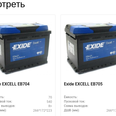
треть
e EXCELL EB704
Exide EXCELL EB705
70
ть:
Ёмкость:
540
вой ток:
Пусковой ток:
R+
 выводов:
Схема выводов:
266*172*223
266*1
мм):
ДШВ (мм):