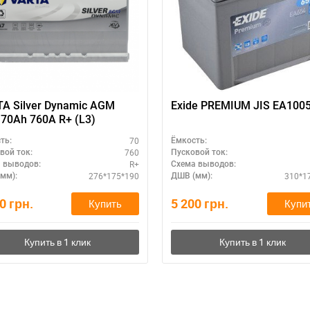
ри отсутствии связи - пишите, звоните в Viber / Telegram (093) 600-51-
Написать в Viber
Написать в Telegram
A Silver Dynamic AGM
Exide PREMIUM JIS EA100
 70Ah 760А R+ (L3)
70
ть:
Ёмкость:
760
вой ток:
Пусковой ток:
R+
 выводов:
Схема выводов:
276*175*190
310*1
мм):
ДШВ (мм):
70
грн.
5 200
грн.
Купить
Купи