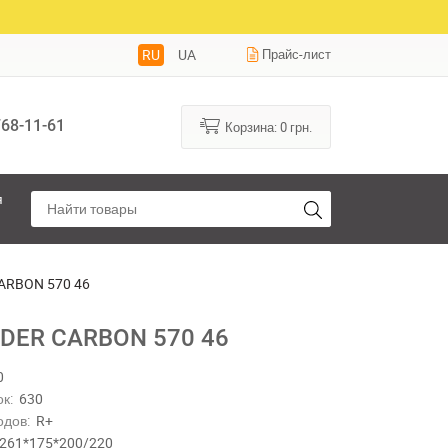
RU
UA
Прайс-лист
68-11-61
Корзина:
0
грн.
я
ARBON 570 46
DER CARBON 570 46
0
к:
630
одов:
R+
261*175*200/220