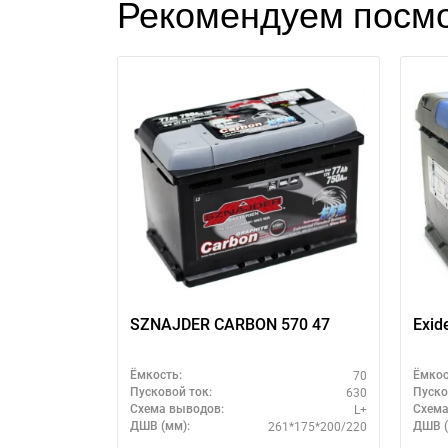
Рекомендуем посмо
SZNAJDER CARBON 570 47
Exid
70
Ёмкость:
Ёмкос
630
Пусковой ток:
Пуско
L+
Схема выводов:
Схема
261*175*200/220
ДШВ (мм):
ДШВ (