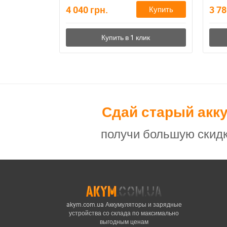
4 040
грн.
3 7
Купить
Сдай старый акк
получи большую скидк
akym.com.ua Аккумуляторы и зарядные
устройства со склада по максимально
выгодным ценам