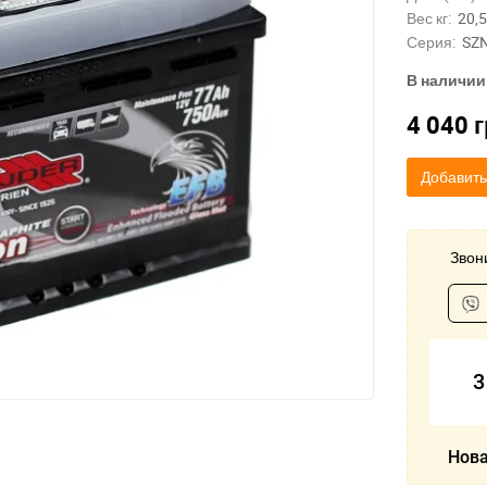
Вес кг:
20,5
Серия:
SZ
В наличии
4 040
г
Добавить
Звони
3
Нова