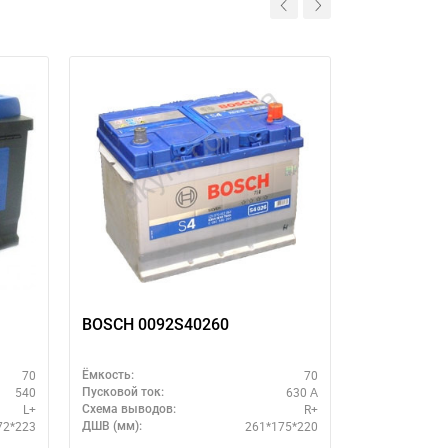
BOSCH 0092S40260
BOSCH 009
70
70
Ёмкость:
Ёмкость:
540
630 А
Пусковой ток:
Пусковой ток:
L+
R+
Схема выводов:
Схема выводо
72*223
261*175*220
ДШВ (мм):
ДШВ (мм):