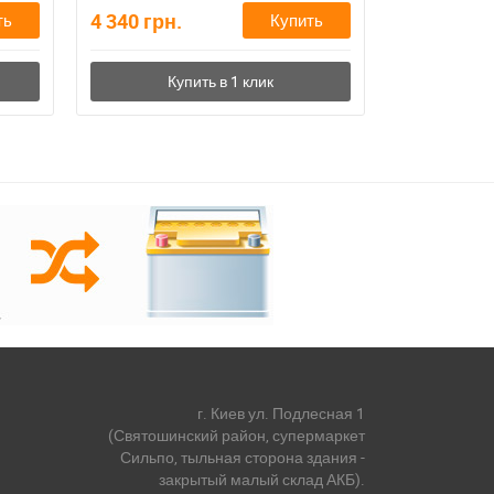
4 340
грн.
4 340
грн.
ть
Купить
г. Киев ул. Подлесная 1
(Святошинский район, супермаркет
Сильпо, тыльная сторона здания -
закрытый малый склад АКБ).