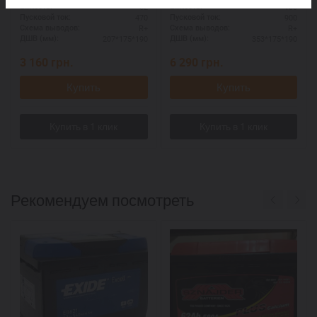
52
100
Ёмкость:
Ёмкость:
470
900
Пусковой ток:
Пусковой ток:
R+
R+
Схема выводов:
Схема выводов:
207*175*190
353*175*190
ДШВ (мм):
ДШВ (мм):
3 160
грн.
6 290
грн.
Купить
Купить
Рекомендуем посмотреть