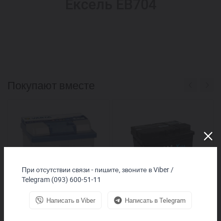
Ексель EB704
Покупают вместе
При отсутствии связи - пишите, звоните в Viber /
Telegram (093) 600-51-11
Написать в Viber
Написать в Telegram
VARTA BLUE Dynamic 12V
Автомобильный аккумулятор
552400047
MOLL X-Tra Charge 100Ah
R+ – для внедорожников