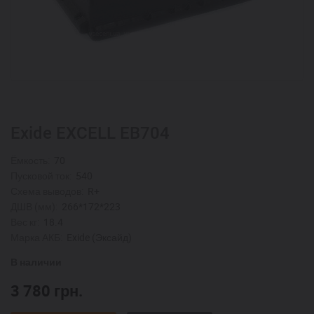
Exide EXCELL EB704
Ёмкость:
70
Пусковой ток:
540
Схема выводов:
R+
ДШВ (мм):
266*172*223
Вес кг:
18.4
Марка АКБ:
Exide (Эксайд)
В наличии
3 780
грн.