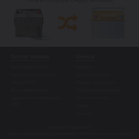
Каталог товаров
Клиенту
Авто аккумуляторы
Контакты
Грузовые аккумуляторы
Доставка и оплата
Тяговые АКБ
Помощь покупателю
Мото аккумуляторы
Подобрать аккумулятор
Зарядные устройства для
Полезные статьи
АКБ
Видео
Новости
г. Киев ул. Подлесная 1
(Святошинский район, супермаркет Сильпо, тыльная сторона