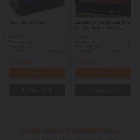
Exide EXCELL EB705
Авто аккумулятор SZNAJDER
570 58 — 70Ач 610А (L+),
увеличенный пусковой ток
70
70
Ёмкость:
Ёмкость:
540
610
Пусковой ток:
Пусковой ток:
L+
L+
Схема выводов:
Схема выводов:
266*172*223
278*175*190
ДШВ (мм):
ДШВ (мм):
3 780
грн.
3 690
грн.
Купить
Купить
Сдай старый аккумулятор
получи большую скидку на новый