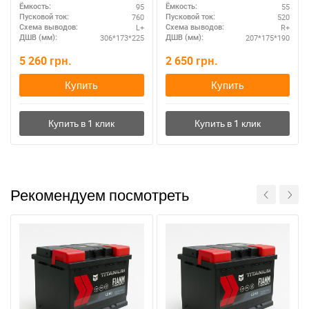
95
55
Ёмкость:
Ёмкость:
760
520
Пусковой ток:
Пусковой ток:
L+
R+
Схема выводов:
Схема выводов:
306*173*225
207*175*190
ДШВ (мм):
ДШВ (мм):
5 260
грн.
2 650
грн.
Купить
Купить
Рекомендуем посмотреть