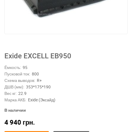
Exide EXCELL EB950
Ёмкость:
95
Пусковой ток:
800
Схема выводов:
R+
ДШВ (мм):
353*175*190
Вес кг:
22.9
Марка АКБ:
Exide (Эксайд)
В наличии
4 940
грн.