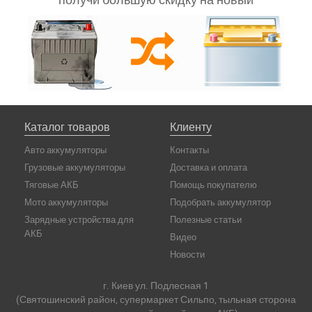
Каталог товаров
Клиенту
Авто аккумуляторы
Контакты
Грузовые аккумуляторы
Доставка и оплата
Тяговые АКБ
Помощь покупателю
Мото аккумуляторы
Подобрать аккумулятор
Зарядные устройства для
Полезные статьи
АКБ
Видео
Новости
г. Киев ул. Подлесная 1
(Святошинский район, супермаркет Сильпо, тыльная сторона