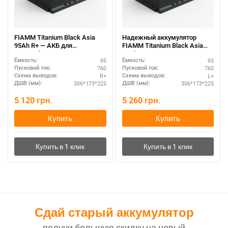
FIAMM Titanium Black Asia
Надежный аккумулятор
95Ah R+ — АКБ для
FIAMM Titanium Black Asia
автомобиля, гарантия
95Ah L+ — оригинал
95
95
Ёмкость:
Ёмкость:
760
760
Пусковой ток:
Пусковой ток:
R+
L+
Схема выводов:
Схема выводов:
306*173*225
306*173*225
ДШВ (мм):
ДШВ (мм):
5 120
грн.
5 260
грн.
Купить
Купить
Сдай старый аккумулятор
получи большую скидку на новый