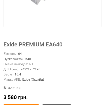
Exide PREMIUM EA640
Ёмкость:
64
Пусковой ток:
640
Схема выводов:
R+
ДШВ (мм):
242*175*190
Вес кг:
16.4
Марка АКБ:
Exide (Эксайд)
В наличии
3 580
грн.