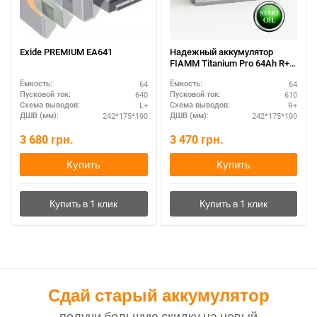
Exide PREMIUM EA641
Надежный аккумулятор
FIAMM Titanium Pro 64Ah R+
— премиум качество
64
64
Ёмкость:
Ёмкость:
640
610
Пусковой ток:
Пусковой ток:
L+
R+
Схема выводов:
Схема выводов:
242*175*190
242*175*190
ДШВ (мм):
ДШВ (мм):
3 680
грн.
3 470
грн.
Купить
Купить
Сдай старый аккумулятор
получи большую скидку на новый