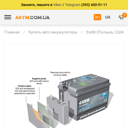
Звоните, пишите в
Viber
/
Telegram
(093) 600-51-11
0
RU
UA
Главная
Купить авто аккумуляторы
Exide (Польша, США)