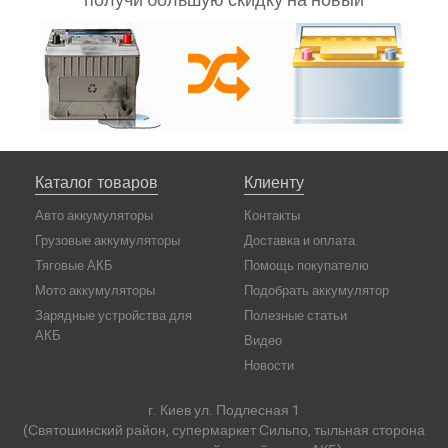
Каталог товаров
Клиенту
Авто аккумуляторы
Контакты
Грузовые аккумуляторы
Доставка и оплата
Тяговые АКБ
Помощь покупателю
Мото аккумуляторы
Подобрать аккумулятор
Зарядные устройства для
Полезные статьи
АКБ
Видео
Новости
г. Киев ул. Подлесная 1
(Святошинский район, супермаркет Сильпо, тыльная сторона