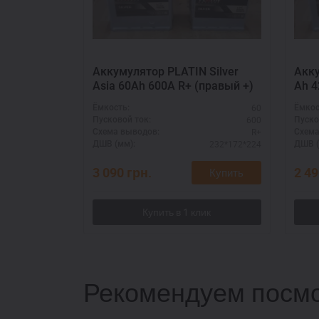
Аккумулятор PLATIN Silver
Акку
Asia 60Ah 600A R+ (правый +)
Ah 4
60
Ёмкость:
Ёмкос
600
Пусковой ток:
Пуско
R+
Схема выводов:
Схема
232*172*224
ДШВ (мм):
ДШВ (
3 090
грн.
2 4
Купить
Рекомендуем посмо