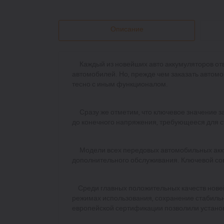
Описание
Каждый из новейших авто аккумуляторов от
автомобилей. Но, прежде чем заказать автом
тесно с иным функционалом.
Сразу же отметим, что ключевое значение за
до конечного напряжения, требующееся для с
Модели всех передовых автомобильных аккум
дополнительного обслуживания. Ключевой сов
Среди главных положительных качеств новей
режимах использования, сохранение стабильн
европейской сертификации позволили установ