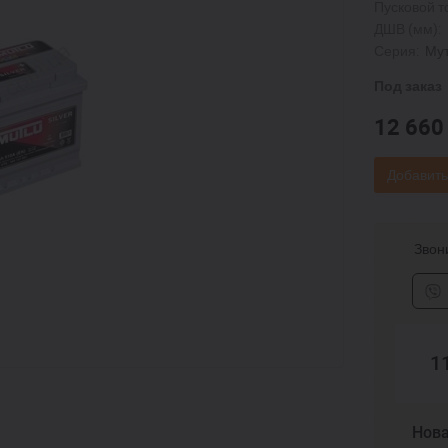
Пусковой то
ДШВ (мм):
Серия:
Му
Под заказ
12 66
Добавить
Звони
1
Нова