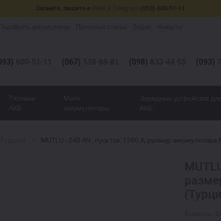
Звоните, пишите в
Viber
/
Telegram
(093) 600-51-11
Подобрать аккумулятор
Полезные статьи
Видео
Новости
093)
600-51-11
(067)
538-88-81
(098)
833-44-55
(093)
7
Тяговые
Мото
Зарядные устройства дл
АКБ
аккумуляторы
АКБ
(Турция)
MUTLU - 240 АЧ , пуск ток: 1500 А, размер аккумулятора 
MUTLU 
разме
(Турци
Ёмкость:
2