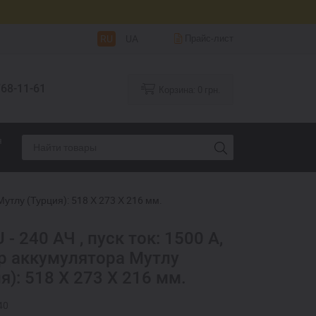
RU
UA
Прайс-лист
68-11-61
Корзина:
0
грн.
я
Мутлу (Турция): 518 Х 273 Х 216 мм.
- 240 АЧ , пуск ток: 1500 А,
р аккумулятора Мутлу
я): 518 Х 273 Х 216 мм.
40