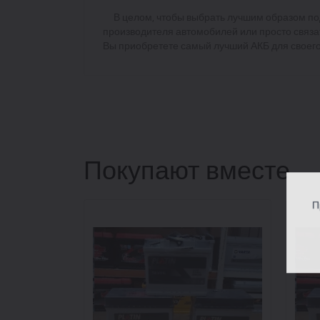
В целом, чтобы выбрать лучшим образом подх
производителя автомобилей или просто связа
Вы приобретете самый лучший АКБ для своего
Покупают вместе
П