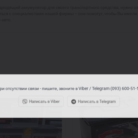
одящий аккумулятор для своего транспортного средства, нужно оз
ться с специалистами нашей фирмы – они помогут, чтобы Вы имели
 авто.
ри отсутствии связи - пишите, звоните в Viber / Telegram (093) 600-51-
Написать в Viber
Написать в Telegram