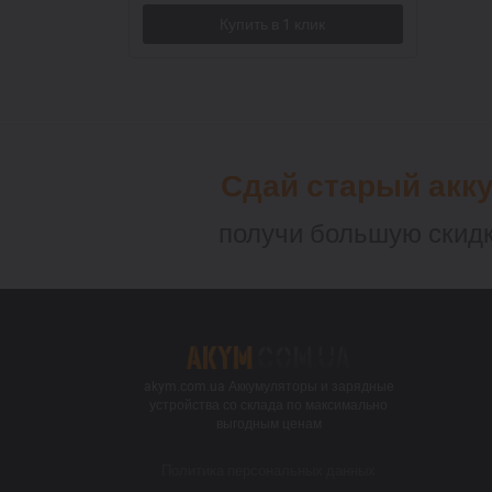
Сдай старый акк
получи большую скидк
akym.com.ua Аккумуляторы и зарядные
устройства со склада по максимально
выгодным ценам
Политика персональных данных