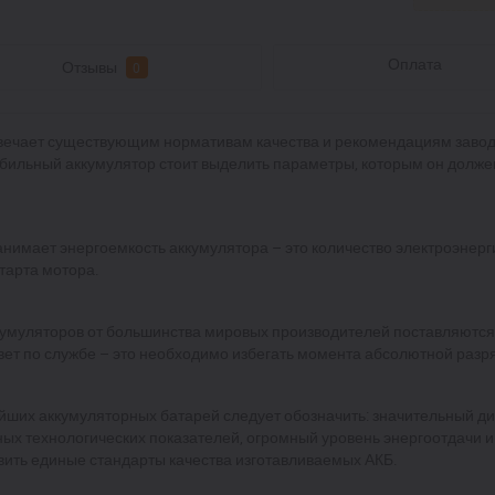
Оплата
Отзывы
0
вечает существующим нормативам качества и рекомендациям заво
обильный аккумулятор стоит выделить параметры, которым он долже
нимает энергоемкость аккумулятора – это количество электроэнерг
тарта мотора.
уляторов от большинства мировых производителей поставляются в
ет по службе – это необходимо избегать момента абсолютной разр
ших аккумуляторных батарей следует обозначить: значительный д
ых технологических показателей, огромный уровень энергоотдачи и
ить единые стандарты качества изготавливаемых АКБ.