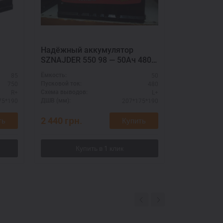
Надёжный аккумулятор
Мощный а
SZNAJDER 550 98 — 50Ач 480А
SZNAJDER 
(L+), усиленный пусковой ток
(L+), стар
85
50
Ёмкость:
Ёмкость:
750
480
Пусковой ток:
Пусковой ток:
R+
L+
Схема выводов:
Схема выводо
75*190
207*175*190
ДШВ (мм):
ДШВ (мм):
2 440
грн.
2 890
грн.
ть
Купить