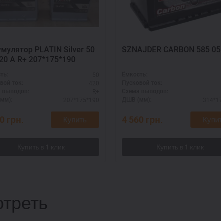
мулятор PLATIN Silver 50
SZNAJDER CARBON 585 05
20 A R+ 207*175*190
50
ть:
Ёмкость:
420
вой ток:
Пусковой ток:
R+
 выводов:
Схема выводов:
207*175*190
314*1
мм):
ДШВ (мм):
90
грн.
4 560
грн.
Купить
Купи
треть