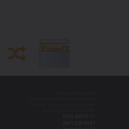
г. Киев ул. Подлесная 1
(Святошинский район, супермаркет
Сильпо, тыльная сторона здания -
закрытый малый склад АКБ).
(093) 600-51-11
(067) 538-88-81