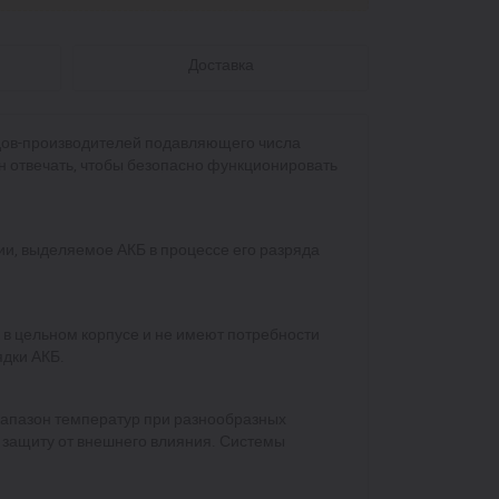
Доставка
дов-производителей подавляющего числа
н отвечать, чтобы безопасно функционировать
ии, выделяемое АКБ в процессе его разряда
 цельном корпусе и не имеют потребности
ядки АКБ.
иапазон температур при разнообразных
 защиту от внешнего влияния. Системы