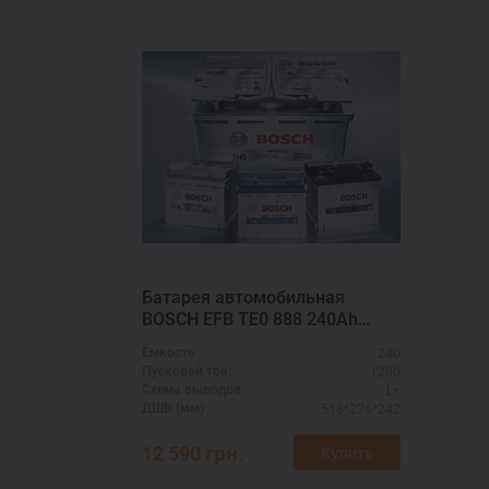
Батарея автомобильная
BOSCH EFB TE0 888 240Ah
полярность L+ – для тяжелой
240
Ёмкость:
техники
1200
Пусковой ток:
L+
Схема выводов:
518*276*242
ДШВ (мм):
12 590
грн.
Купить