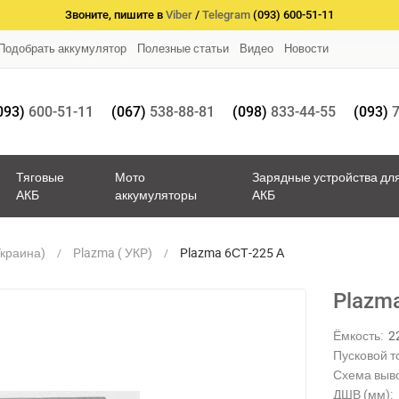
Звоните, пишите в
Viber
/
Telegram
(093) 600-51-11
Подобрать аккумулятор
Полезные статьи
Видео
Новости
093)
600-51-11
(067)
538-88-81
(098)
833-44-55
(093)
7
Тяговые
Мото
Зарядные устройства дл
АКБ
аккумуляторы
АКБ
Украина)
Plazma ( УКР)
Plazma 6СТ-225 А
Plazm
Ёмкость:
2
Пусковой то
Схема выв
ДШВ (мм):