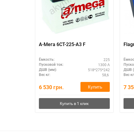
А-Мега 6СТ-225-А3 F
Flag
225
Ёмкость:
Ёмкос
1300 А
Пусковой ток:
Пуско
518*275*242
ДШВ (мм):
ДШВ (
58,6
Вес кг:
Вес кг
6 530
грн.
7 3
Купить