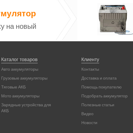
умулятор
у на новый
Каталог товаров
Клиенту
Авто аккумуляторы
Контакты
Грузовые аккумуляторы
Доставка и оплата
Тяговые АКБ
Помощь покупателю
Мото аккумуляторы
Подобрать аккумулятор
Зарядные устройства для
Полезные статьи
АКБ
Видео
Новости