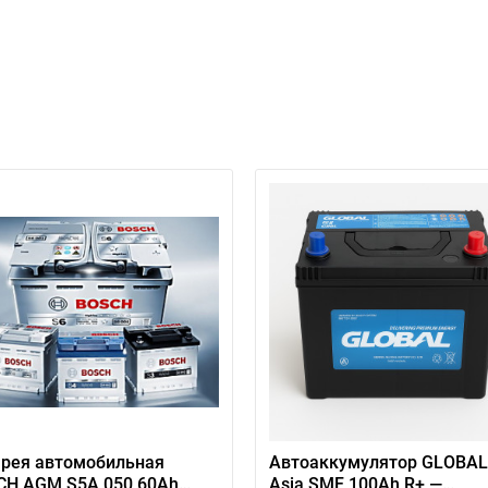
ри отсутствии связи - пишите, звоните в Viber / Telegram (093) 600-51-
Написать в Viber
Написать в Telegram
рея автомобильная
Автоаккумулятор GLOBAL
CH AGM S5A 050 60Ah
Asia SMF 100Ah R+ —