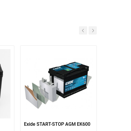
11
Exide START-STOP AGM EK600
Аккумулято
Asia 105Ah