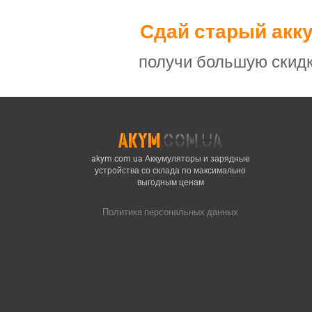
Сдай старый акк
получи большую скидк
akym.com.ua Аккумуляторы и зарядные
устройства со склада по максимально
выгодным ценам
Политика персональных данных