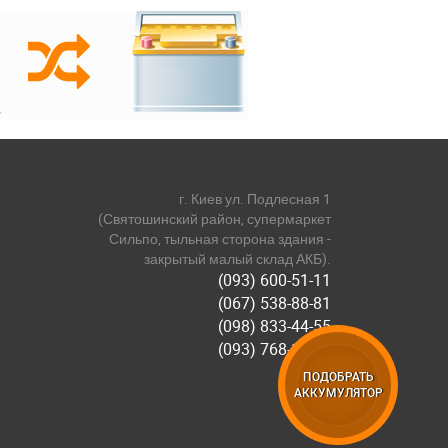
г. Киев ул. Подлесная 1
(Святошинский район, супермаркет
Сильпо, тыльная сторона здания -
закрытый малый склад АКБ).
(093) 600-51-11
(067) 538-88-81
(098) 833-44-55
(093) 768-11-61
ПОДОБРАТЬ
АККУМУЛЯТОР