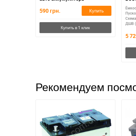
поля
Ёмкос
590
грн.
Купить
AG
Пуско
Схема
ДШВ (
5 7
Рекомендуем посмо