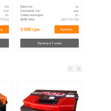
100
60
Ёмкость:
Ёмкость:
830
680
Пусковой ток:
Пусковой ток:
R+
R+
Схема выводов:
Схема выводо
73*225
242*175*190
ДШВ (мм):
ДШВ (мм):
5 500
грн.
5 020
грн.
ть
Купить