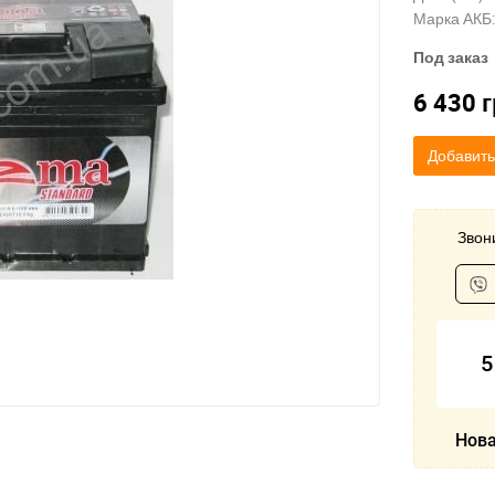
Марка АКБ:
Под заказ
6 430
г
Добавить
Звони
5
Нова