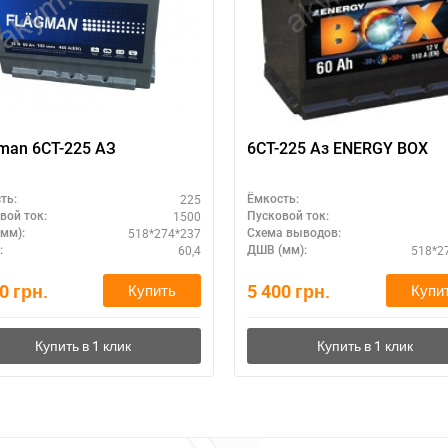
man 6CT-225 АЗ
6СТ-225 Аз ENERGY BOX
225
ть:
Ёмкость:
1500
вой ток:
Пусковой ток:
518*274*237
мм):
Схема выводов:
60,4
518*2
:
ДШВ (мм):
50
грн.
5 400
грн.
Купить
Купи