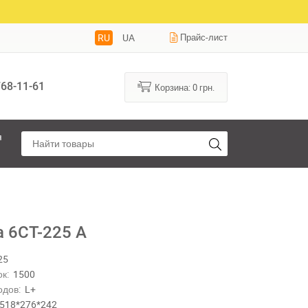
RU
UA
Прайс-лист
68-11-61
Корзина:
0
грн.
я
a 6СТ-225 А
25
к:
1500
одов:
L+
518*276*242