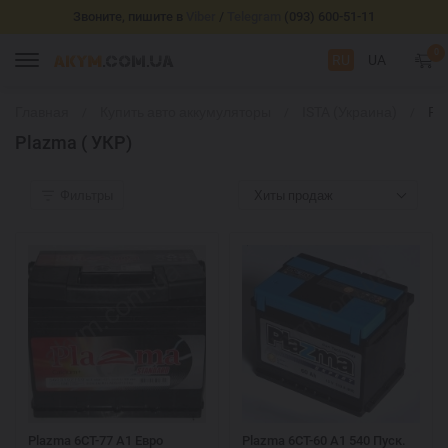
Звоните, пишите в
Viber
/
Telegram
(093) 600-51-11
0
RU
UA
Главная
Купить авто аккумуляторы
ISTA (Украина)
Pl
( У
Plazma ( УКР)
Фильтры
Хиты продаж
Plazma 6СТ-77 А1 Eвро
Plazma 6СТ-60 А1 540 Пуск.