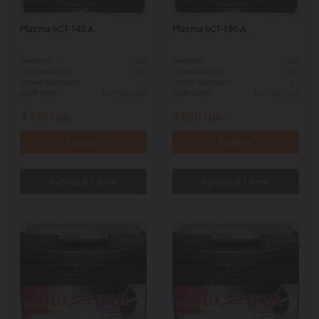
Plazma 6СТ-140 А
Plazma 6СТ-190 А
140
190
Ёмкость:
Ёмкость:
850
1150
Пусковой ток:
Пусковой ток:
L+
L+
Схема выводов:
Схема выводов:
513*189*230
518*240*242
ДШВ (мм):
ДШВ (мм):
4 490
грн.
5 590
грн.
Купить
Купить