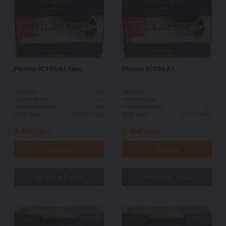
Plazma 6СТ-66 А1 Евро
Plazma 6СТ-66 А1
66
66
Ёмкость:
Ёмкость:
570
570
Пусковой ток:
Пусковой ток:
R+
L+
Схема выводов:
Схема выводов:
276*175*190
276*175*190
ДШВ (мм):
ДШВ (мм):
2 400
грн.
2 400
грн.
Купить
Купить