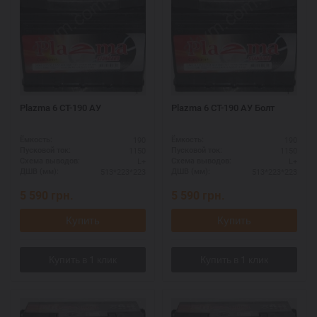
Plazma 6 CT-190 AУ
Plazma 6 CT-190 АУ Болт
190
190
Ёмкость:
Ёмкость:
1150
1150
Пусковой ток:
Пусковой ток:
L+
L+
Схема выводов:
Схема выводов:
513*223*223
513*223*223
ДШВ (мм):
ДШВ (мм):
5 590
грн.
5 590
грн.
Купить
Купить