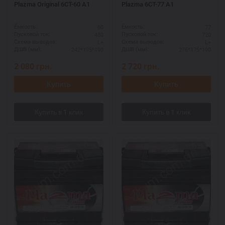
Plazma Original 6СТ-60 А1
Plazma 6СТ-77 А1
60
77
Ёмкость:
Ёмкость:
480
720
Пусковой ток:
Пусковой ток:
L+
L+
Схема выводов:
Схема выводов:
242*175*190
276*175*190
ДШВ (мм):
ДШВ (мм):
2 080
грн.
2 720
грн.
Купить
Купить