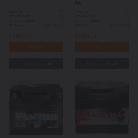
Ток
77
60
Ёмкость:
Ёмкость:
720
540
Пусковой ток:
Пусковой ток:
R+
L+
Схема выводов:
Схема выводов:
276*175*190
242*175*190
ДШВ (мм):
ДШВ (мм):
2 720
грн.
2 220
грн.
Купить
Купить