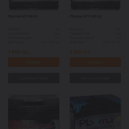
Plazma 6СТ-50 А1
Plazma 6CT-100 Aз
50
100
Ёмкость:
Ёмкость:
420
800
Пусковой ток:
Пусковой ток:
L+
R+
Схема выводов:
Схема выводов:
215*175*190
352*175*190
ДШВ (мм):
ДШВ (мм):
1 860
грн.
3 600
грн.
Купить
Купить