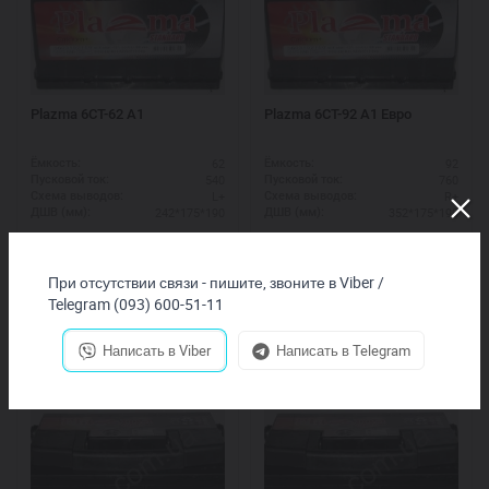
Plazma 6СТ-62 А1
Plazma 6СТ-92 А1 Eвро
62
92
Ёмкость:
Ёмкость:
540
760
Пусковой ток:
Пусковой ток:
L+
R+
Схема выводов:
Схема выводов:
242*175*190
352*175*190
ДШВ (мм):
ДШВ (мм):
2 240
грн.
3 110
грн.
При отсутствии связи - пишите, звоните в Viber /
Купить
Купить
Telegram (093) 600-51-11
Написать в Viber
Написать в Telegram