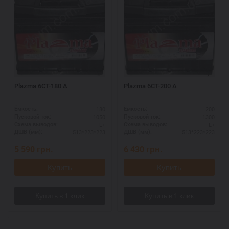
Plazma 6СТ-180 А
Plazma 6СТ-200 А
180
200
Ёмкость:
Ёмкость:
1050
1300
Пусковой ток:
Пусковой ток:
L+
L+
Схема выводов:
Схема выводов:
513*223*223
513*223*223
ДШВ (мм):
ДШВ (мм):
5 590
грн.
6 430
грн.
Купить
Купить