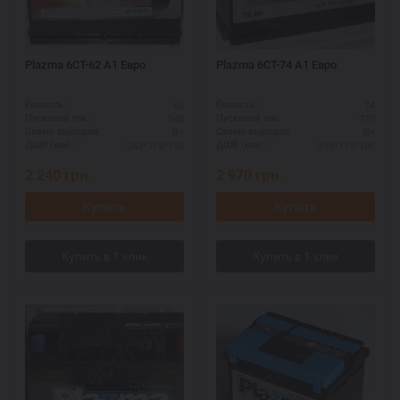
Plazma 6СТ-62 А1 Eвро
Plazma 6СТ-74 А1 Eвро
62
74
Ёмкость:
Ёмкость:
540
720
Пусковой ток:
Пусковой ток:
R+
R+
Схема выводов:
Схема выводов:
242*175*190
276*175*190
ДШВ (мм):
ДШВ (мм):
2 240
грн.
2 970
грн.
Купить
Купить