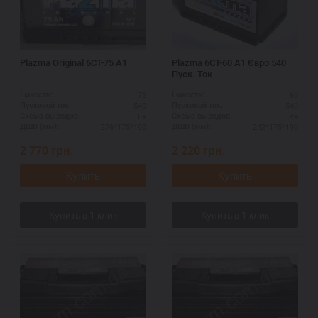
Plazma Original 6СТ-75 А1
Plazma 6СТ-60 А1 Євро 540
Пуск. Ток
75
60
Ёмкость:
Ёмкость:
540
540
Пусковой ток:
Пусковой ток:
L+
R+
Схема выводов:
Схема выводов:
276*175*190
242*175*190
ДШВ (мм):
ДШВ (мм):
2 770
грн.
2 220
грн.
Купить
Купить