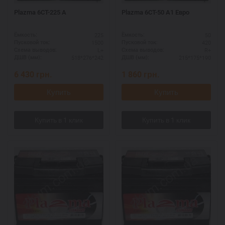
Plazma 6СТ-225 А
Plazma 6СТ-50 А1 Eвро
225
50
Ёмкость:
Ёмкость:
1500
420
Пусковой ток:
Пусковой ток:
L+
R+
Схема выводов:
Схема выводов:
518*276*242
215*175*190
ДШВ (мм):
ДШВ (мм):
6 430
грн.
1 860
грн.
Купить
Купить