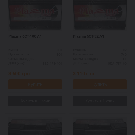
Plazma 6СТ-100 А1
Plazma 6СТ-92 А1
100
92
Ёмкость:
Ёмкость:
800
760
Пусковой ток:
Пусковой ток:
L+
L+
Схема выводов:
Схема выводов:
352*175*190
352*175*190
ДШВ (мм):
ДШВ (мм):
3 600
грн.
3 110
грн.
Купить
Купить