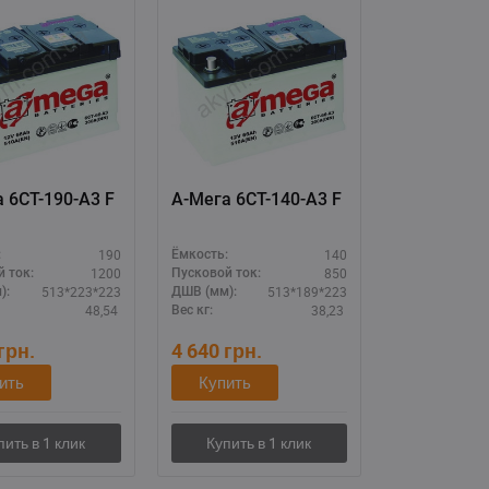
 6СТ-190-А3 F
А-Мега 6СТ-140-А3 F
190
140
:
Ёмкость:
1200
850
 ток:
Пусковой ток:
513*223*223
513*189*223
):
ДШВ (мм):
48,54
38,23
Вес кг:
грн.
4 640
грн.
ить
Купить