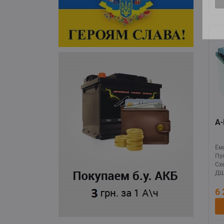
Ём
Пу
Сх
ДШ
6