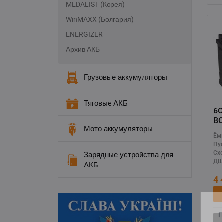
MEDALIST (Корея)
WinMAXX (Болгария)
ENERGIZER
Архив АКБ
Грузовые аккумуляторы
Тяговые АКБ
6СТ
B
Мото аккумуляторы
Ём
Пу
Зарядные устройства для
Сх
ДШ
АКБ
4
П