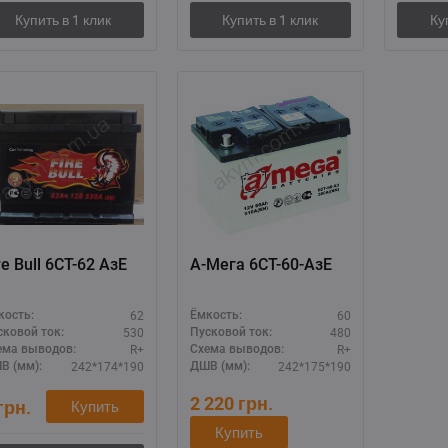
re Bull 6СТ-62 АзЕ
А-Мега 6СТ-60-АзЕ
62
60
кость:
Ёмкость:
530
480
сковой ток:
Пусковой ток:
R+
R+
ема выводов:
Схема выводов:
242*174*190
242*175*190
В (мм):
ДШВ (мм):
2 220
грн.
грн.
Купить
Купить