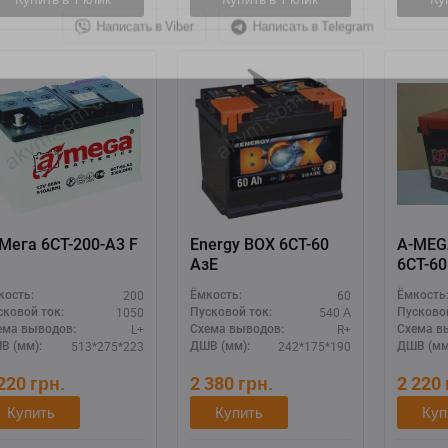
Написать в Viber
Написать в Telegram
А-Мега 6СТ-200-А3 F
Energy BOX 6СТ-60
A-MEG
AзЕ
6СТ-60
200
60
кость:
Ёмкость:
Ёмкость
1050
540 А
сковой ток:
Пусковой ток:
Пусковой
L+
R+
ема выводов:
Схема выводов:
Схема в
513*275*223
242*175*190
В (мм):
ДШВ (мм):
ДШВ (мм
 220
грн.
2 380
грн.
2 220
Купить
Купить
Куп