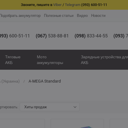
Звоните, пишите в
Viber
/
Telegram
(093) 600-51-11
Подобрать аккумулятор
Полезные статьи
Видео
Новости
093)
600-51-11
(067)
538-88-81
(098)
833-44-55
(093)
7
Тяговые
Мото
Зарядные устройства дл
АКБ
аккумуляторы
АКБ
 (Украина)
A-MEGA Standard
ртировать:
Хиты продаж