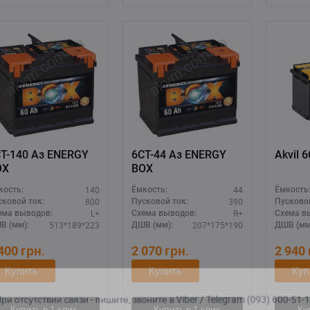
-140 Аз ENERGY
6СТ-44 Аз ENERGY
Ak
OX
BOX
140
44
кость:
Ёмкость:
Ёмкость
800
390
сковой ток:
Пусковой ток:
Пусковой
L+
R+
ема выводов:
Схема выводов:
Схема в
513*189*223
207*175*190
В (мм):
ДШВ (мм):
ДШВ (мм
 400
грн.
2 070
грн.
2 940
Купить
Купить
Куп
ри отсутствии связи - пишите, звоните в Viber / Telegram (093) 600-51-