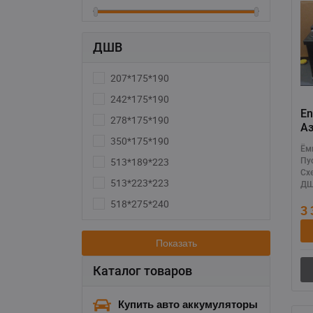
ДШВ
207*175*190
242*175*190
En
278*175*190
A
350*175*190
Ём
513*189*223
Пу
Сх
513*223*223
ДШ
518*275*240
3
Показать
Каталог товаров
Купить авто аккумуляторы