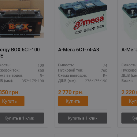
ergy BOX 6СТ-100
А-Мега 6СТ-74-А3
А-Мега
зЕ
100
74
кость:
Ёмкость:
Ёмкость
850
760
сковой ток:
Пусковой ток:
Пусковой
R+
R+
ема выводов:
Схема выводов:
ДШВ (мм
352*175*190
276*175*190
В (мм):
ДШВ (мм):
Вес кг:
 350
грн.
2 770
грн.
2 220
Купить
Купить
Куп