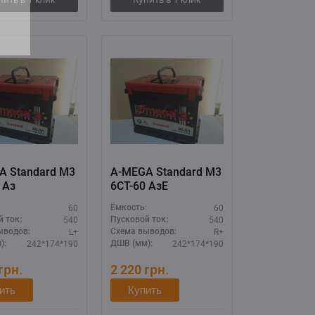
A Standard M3
A-MEGA Standard M3
 Aз
6СТ-60 AзE
60
60
:
Ёмкость:
540
540
 ток:
Пусковой ток:
L+
R+
ыводов:
Схема выводов:
242*174*190
242*174*190
):
ДШВ (мм):
грн.
2 220
грн.
ить
Купить