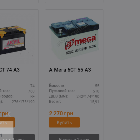
vil 6СТ-74-А3
А-Мега 6СТ-55-А3
74
55
:
Ёмкость:
760
510
 ток:
Пусковой ток:
R+
242*174*190
ыводов:
ДШВ (мм):
276*175*190
15,91
):
Вес кг:
грн.
2 270
грн.
ить
Купить
11