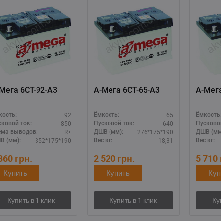
Мега 6СТ-92-А3
А-Мега 6СТ-65-А3
А-Мега
92
65
кость:
Ёмкость:
Ёмкость
850
640
сковой ток:
Пусковой ток:
Пусковой
R+
276*175*190
ема выводов:
ДШВ (мм):
ДШВ (мм
352*175*190
18,31
В (мм):
Вес кг:
Вес кг:
 360
грн.
2 520
грн.
5 710
Купить
Купить
Куп