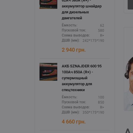
62Ач 580А (R+) -
аккумулятор шнайдер
для дизельных
двигателей
62
Ёмкость:
580
Пусковой ток:
R+
Схема выводов:
242*175*190
ДШВ (мм):
2 940
грн.
АКБ SZNAJDER 600 95
100Ач 850А (R+) -
супермощный
аккумулятор для
спецтехники
100
Ёмкость:
850
Пусковой ток:
R+
Схема выводов:
350*175*190
ДШВ (мм):
4 660
грн.