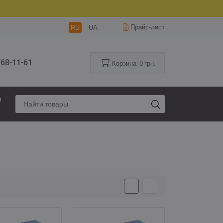
RU
UA
Прайс-лист
68-11-61
Корзина:
0
грн.
я