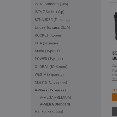
ISTA - Standart (Укр)
ISTA 7 Series (Укр)
SZNAJDER (Польша)
Exide (Польша, США)
ROCKET (Корея)
ISTA (Украина)
Mutlu (Турция)
6СТ
B
POWER (Турция)
GLOBAL (Ю.Корея)
Ём
Пу
WESTA (Украина)
Сх
ДШ
Moratti (Словения)
5
А-Мега (Украина)
A-MEGA PREMIUM
A-MEGA Standard
Hankook (Корея)