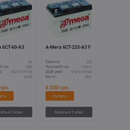
 6СТ-60-А3
А-Мега 6СТ-225-А3 F
60
225
:
Ёмкость:
600
1300 А
 ток:
Пусковой ток:
242*174*190
518*275*242
):
ДШВ (мм):
16,55
58,6
Вес кг:
грн.
6 530
грн.
ить
Купить