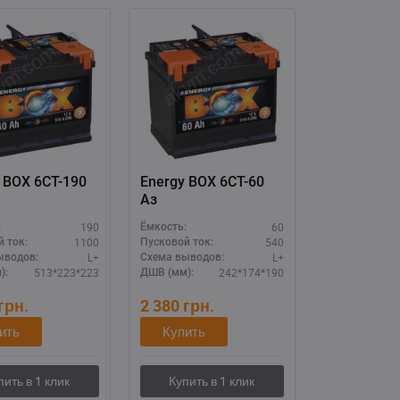
 BOX 6CT-190
Energy BOX 6СТ-60
Aз
190
60
:
Ёмкость:
1100
540
 ток:
Пусковой ток:
L+
L+
ыводов:
Схема выводов:
513*223*223
242*174*190
):
ДШВ (мм):
грн.
2 380
грн.
ить
Купить