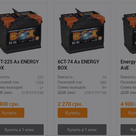
-225 Аз ENERGY
6СТ-74 Аз ENERGY
Energy
OX
BOX
AзЕ
225
74
кость:
Ёмкость:
Ёмкость
1200
680
сковой ток:
Пусковой ток:
Пусковой
L+
R+
ема выводов:
Схема выводов:
Схема в
518*275*240
276*175*190
В (мм):
ДШВ (мм):
ДШВ (мм
 400
грн.
2 270
грн.
4 900
Купить
Купить
Куп