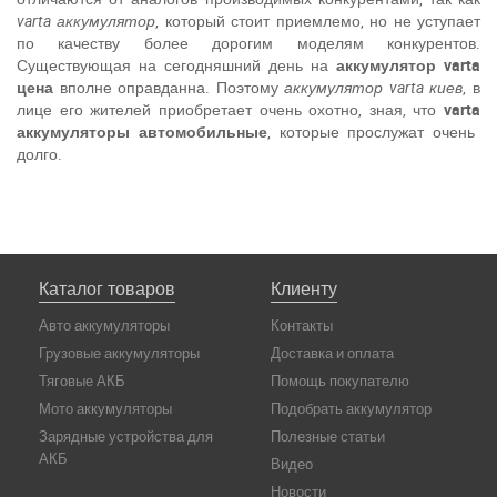
varta
аккумулятор
, который стоит приемлемо, но не уступает
по качеству более дорогим моделям конкурентов.
Существующая на сегодняшний день на
аккумулятор
varta
цена
вполне оправданна. Поэтому
аккумулятор
varta
киев
, в
лице его жителей приобретает очень охотно, зная, что
varta
аккумуляторы автомобильные
, которые прослужат очень
долго.
Каталог товаров
Клиенту
Авто аккумуляторы
Контакты
Грузовые аккумуляторы
Доставка и оплата
Тяговые АКБ
Помощь покупателю
Мото аккумуляторы
Подобрать аккумулятор
Зарядные устройства для
Полезные статьи
АКБ
Видео
Новости