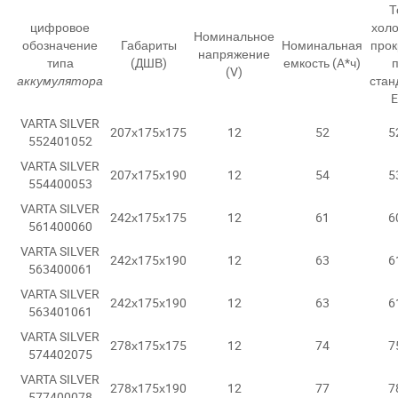
Т
цифровое
хол
Номинальное
обозначение
Габариты
Номинальная
прок
напряжение
типа
(ДШВ)
емкость (A*ч)
(V)
аккумулятора
стан
VARTA SILVER
207х175х175
12
52
5
552401052
VARTA SILVER
207х175х190
12
54
5
554400053
VARTA SILVER
242х175х175
12
61
6
561400060
VARTA SILVER
242х175х190
12
63
6
563400061
VARTA SILVER
242х175х190
12
63
6
563401061
VARTA SILVER
278х175х175
12
74
7
574402075
VARTA SILVER
278х175х190
12
77
7
577400078