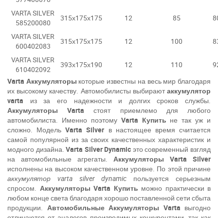
VARTA SILVER
315х175х175
12
85
8
585200080
VARTA SILVER
315х175х175
12
100
8
600402083
VARTA SILVER
393х175х190
12
110
9
610402092
Varta
Аккумуляторы
которые известны на весь мир благодаря
их высокому качеству. Автомобилисты выбирают
аккумулятор
varta
из за его надежности и долгих сроков службы.
Аккумуляторы
Varta
стоят приемлемо для любого
автомобилиста. Именно поэтому
Varta
Купить
не так уж и
сложно. Модель
Varta
Silver
в настоящее время считается
самой популярной из за своих качественных характеристик и
модного дизайна.
Varta
Silver
Dynamic
это современный взгляд
на автомобильные агрегаты.
Аккумуляторы
Varta
Silver
исполнены на высоком качественном уровне. По этой причине
аккумулятор
varta
silver
dynamic
пользуется серьезным
спросом.
Аккумуляторы
Varta
Купить
можно практически в
любом конце света благодаря хорошо поставленной сети сбыта
продукции.
Автомобильные Аккумуляторы
Varta
выгодно
отличаются от аналогов производимых конкурентами, так как