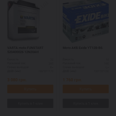
VARTA moto FUNSTART
Мото АКБ Exide YT12B-BS
520400026 12N20AH
20
10
Ёмкость:
Ёмкость:
260
160
Пусковой ток:
Пусковой ток:
R+
L+
Схема выводов:
Схема выводов:
186*81*170
150*70*130
ДШВ (мм):
ДШВ (мм):
3 080
грн.
1 760
грн.
Купить
Купить