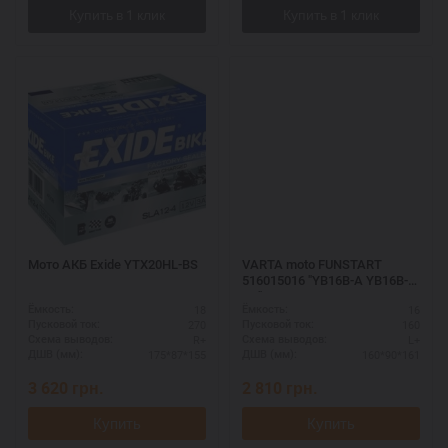
Мото АКБ Exide YTX20HL-BS
VARTA moto FUNSTART
516015016 "YB16B-A YB16B-
A1"
18
16
Ёмкость:
Ёмкость:
270
160
Пусковой ток:
Пусковой ток:
R+
L+
Схема выводов:
Схема выводов:
175*87*155
160*90*161
ДШВ (мм):
ДШВ (мм):
3 620
грн.
2 810
грн.
Купить
Купить