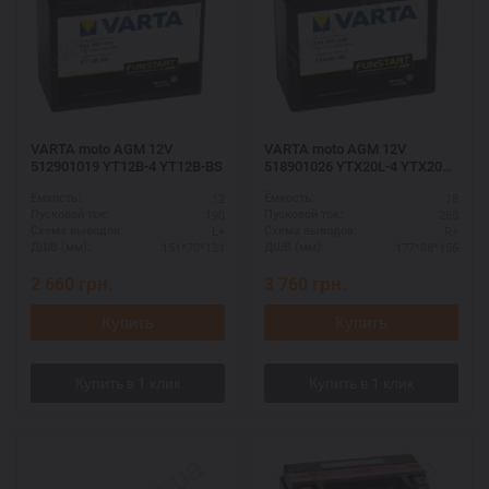
VARTA moto AGM 12V
VARTA moto AGM 12V
512901019 YT12B-4 YT12B-BS
518901026 YTX20L-4 YTX20L-
BS
12
18
Ёмкость:
Ёмкость:
190
260
Пусковой ток:
Пусковой ток:
L+
R+
Схема выводов:
Схема выводов:
151*70*131
177*88*156
ДШВ (мм):
ДШВ (мм):
2 660
грн.
3 760
грн.
Купить
Купить