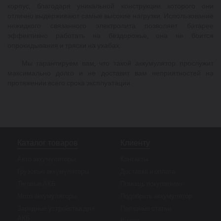
корпус, благодаря уникальной конструкции которого они
отлично выдерживают самые высокие нагрузки. Использование
нежидкого связанного электролита позволяет батарее
эффективно работать на бездорожье, она не боится
опрокидывания и тряски на ухабах.
Мы гарантируем вам, что такой аккумулятор прослужит
максимально долго и не доставит вам неприятностей на
протяжении всего срока эксплуатации.
Каталог товаров
Клиенту
Авто аккумуляторы
Контакты
Грузовые аккумуляторы
Доставка и оплата
Тяговые АКБ
Помощь покупателю
Мото аккумуляторы
Подобрать аккумулятор
Зарядные устройства для
Полезные статьи
АКБ
Видео