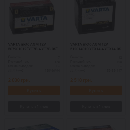
VARTA moto AGM 12V
VARTA moto AGM 12V
507901012 "YT7B-4 YT7B-BS"
512014010 YTX14-4 YTX14-BS
7
12
Ёмкость:
Ёмкость:
120
100
Пусковой ток:
Пусковой ток:
L+
L+
Схема выводов:
Схема выводов:
150*66*94
152*88*147
ДШВ (мм):
ДШВ (мм):
2 030
грн.
2 510
грн.
Купить
Купить