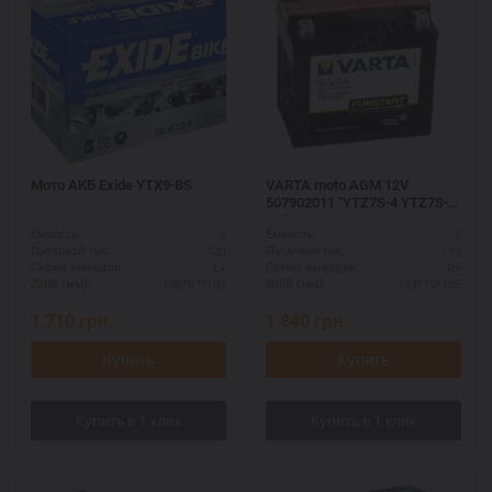
Мото АКБ Exide YTX9-BS
VARTA moto AGM 12V
507902011 "YTZ7S-4 YTZ7S-
BS"
8
5
Ёмкость:
Ёмкость:
120
110
Пусковой ток:
Пусковой ток:
L+
R+
Схема выводов:
Схема выводов:
150*87*105
113*70*105
ДШВ (мм):
ДШВ (мм):
1 710
грн.
1 840
грн.
Купить
Купить