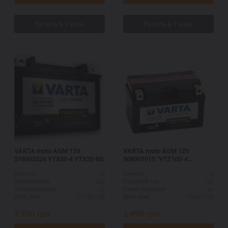
VARTA moto AGM 12V
VARTA moto AGM 12V
518902026 YTX20-4 YTX20-BS
508901015 "YTZ10S-4
YTZ10S-BS"
18
8
Ёмкость:
Ёмкость:
260
150
Пусковой ток:
Пусковой ток:
L+
L+
Схема выводов:
Схема выводов:
177*88*156
150*87*93
ДШВ (мм):
ДШВ (мм):
3 760
грн.
3 490
грн.