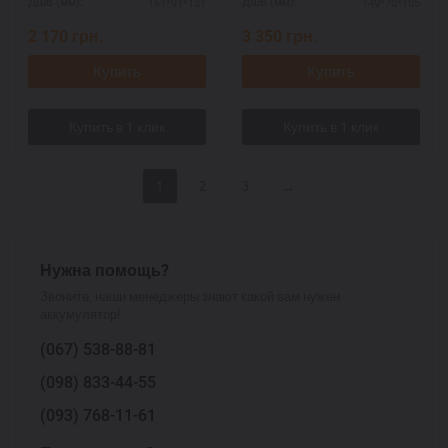
161*91*131
149*70*105
ДШВ (мм):
ДШВ (мм):
2 170
грн.
3 350
грн.
Купить
Купить
1
2
3
→
Нужна помощь?
Звоните, наши менеджеры знают какой вам нужен
аккумулятор!
(067)
538-88-81
(098)
833-44-55
(093)
768-11-61