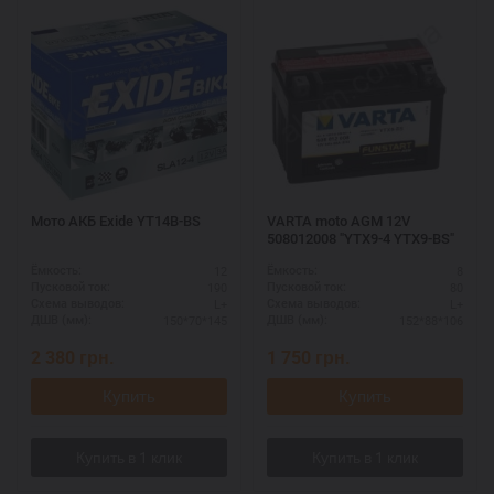
Мото АКБ Exide YT14B-BS
VARTA moto AGM 12V
508012008 "YTX9-4 YTX9-BS"
12
8
Ёмкость:
Ёмкость:
190
80
Пусковой ток:
Пусковой ток:
L+
L+
Схема выводов:
Схема выводов:
150*70*145
152*88*106
ДШВ (мм):
ДШВ (мм):
2 380
грн.
1 750
грн.
Купить
Купить