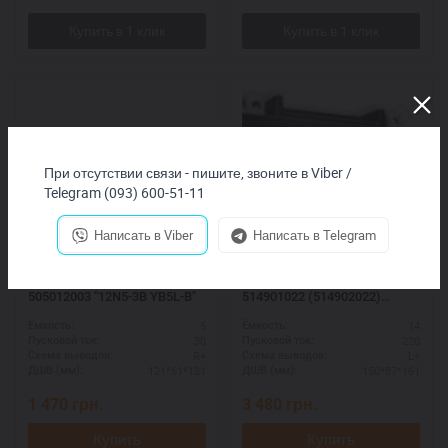
При отсутствии связи - пишите, звоните в Viber /
Telegram (093) 600-51-11
Написать в Viber
Написать в Telegram
VARTA moto FUNSTART
VARTA moto AGM 12V
505012003 "12N5-3B YB5L-B"
514901022 (514902022)
YTX16-4-1 YTX16-BS-1
5
14
Ёмкость:
Ёмкость:
30
220
Пусковой ток:
Пусковой ток:
R+
L+
Схема выводов:
Схема выводов:
121*61*131
150*87*161
ДШВ (мм):
ДШВ (мм):
1 470
грн.
3 480
грн.
Купить
Купить