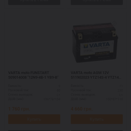
VARTA moto FUNSTART
VARTA moto AGM 12V
509014008 "12N9-4B-1 YB9-B"
511902023 YTZ14S-4 YTZ14S-
BS
9
11
Ёмкость:
Ёмкость:
80
230
Пусковой ток:
Пусковой ток:
L+
L+
Схема выводов:
Схема выводов:
136*76*134
150*87*110
ДШВ (мм):
ДШВ (мм):
1 760
грн.
4 660
грн.
Купить
Купить