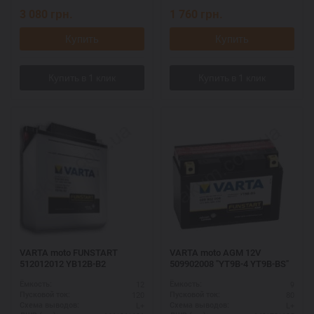
3 080
грн.
1 760
грн.
Купить
Купить
VARTA moto FUNSTART
VARTA moto AGM 12V
512012012 YB12B-B2
509902008 "YT9B-4 YT9B-BS"
12
9
Ёмкость:
Ёмкость:
120
80
Пусковой ток:
Пусковой ток:
L+
L+
Схема выводов:
Схема выводов: