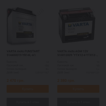
VARTA moto FUNSTART
VARTA moto AGM 12V
514400019 YB14L-A1
510012009 "YTX12-4 YTX12-
BS"
14
10
Ёмкость:
Ёмкость:
190
90
Пусковой ток:
Пусковой ток:
R+
L+
Схема выводов:
Схема выводов:
135*91*167
152*88*131
ДШВ (мм):
ДШВ (мм):
2 470
грн.
2 380
грн.
Купить
Купить