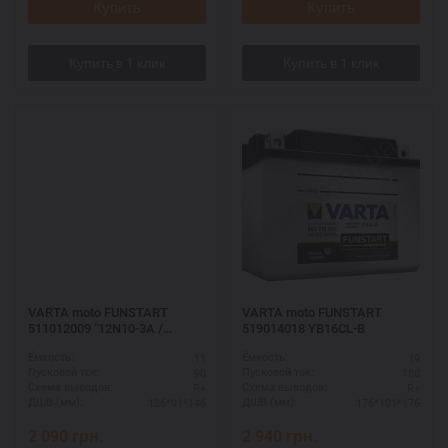
Купить
Купить
VARTA moto FUNSTART
VARTA moto FUNSTART
511012009 "12N10-3A /
519014018 YB16CL-B
12N10-3A-1 12N10-3A-2 /
11
19
Ёмкость:
Ёмкость:
YB10L-A2"
90
180
Пусковой ток:
Пусковой ток:
R+
R+
Схема выводов:
Схема выводов:
136*91*146
176*101*176
ДШВ (мм):
ДШВ (мм):
2 090
грн.
2 940
грн.