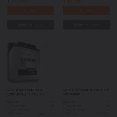
1 770
грн.
1 620
грн.
Купить
Купить
VARTA moto FUNSTART
VARTA moto FRESH PACK 12V
520401026 Y50-N18L-A3
509014008
20
9
Ёмкость:
Ёмкость:
260
80
Пусковой ток:
Пусковой ток:
R+
L+
Схема выводов:
Схема выводов:
206*91*164
136*76*134
ДШВ (мм):
ДШВ (мм):