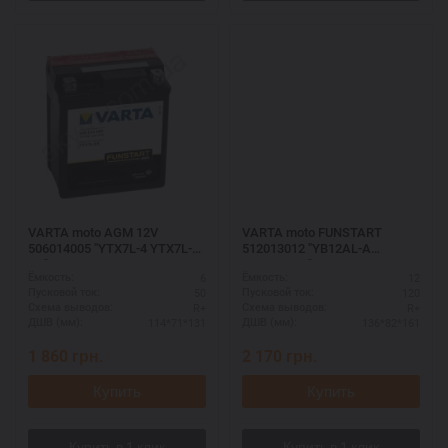
VARTA moto AGM 12V
VARTA moto FUNSTART
506014005 "YTX7L-4 YTX7L-
512013012 "YB12AL-A
BS"
YB12AL-A2"
6
12
Ёмкость:
Ёмкость:
50
120
Пусковой ток:
Пусковой ток:
R+
R+
Схема выводов:
Схема выводов:
114*71*131
136*82*161
ДШВ (мм):
ДШВ (мм):
1 860
грн.
2 170
грн.
Купить
Купить