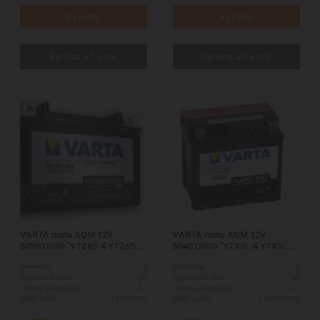
Купить
Купить
VARTA moto AGM 12V
VARTA moto AGM 12V
505901009 "YTZ6S-4 YTZ6S-
504012003 "YTX5L-4 YTX5L-
BS"
BS"
5
4
Ёмкость:
Ёмкость:
90
40
Пусковой ток:
Пусковой ток:
R+
R+
Схема выводов:
Схема выводов:
113*70*105
114*71*106
ДШВ (мм):
ДШВ (мм):