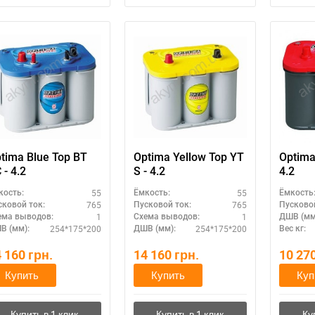
tima Blue Top BT
Optima Yellow Top YT
Optima
 - 4.2
S - 4.2
4.2
55
55
кость:
Ёмкость:
Ёмкость
765
765
сковой ток:
Пусковой ток:
Пусковой
1
1
ема выводов:
Схема выводов:
ДШВ (мм
254*175*200
254*175*200
В (мм):
ДШВ (мм):
Вес кг:
4 160
грн.
14 160
грн.
10 27
Купить
Купить
Куп
ри отсутствии связи - пишите, звоните в Viber / Telegram (093) 600-51-