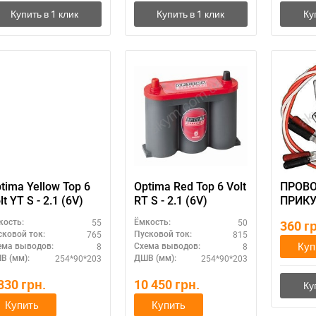
tima Yellow Top 6
Optima Red Top 6 Volt
ПРОВ
lt YT S - 2.1 (6V)
RT S - 2.1 (6V)
ПРИК
АИДАм
55
50
кость:
Ёмкость:
360
г
горят 
765
815
сковой ток:
Пусковой ток:
500, 2
Куп
8
8
ема выводов:
Схема выводов:
254*90*203
254*90*203
В (мм):
ДШВ (мм):
 830
грн.
10 450
грн.
Купить
Купить