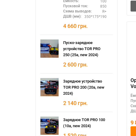
100
Ёмкость:
850
Пусковой ток:
R+
Схема выводов:
350*175*190
ДШВ (мм):
4 660
грн.
Пуско-зарядное
устройство TOR PRO
250 (25а, new 2024)
2 600
грн.
Op
Зарядное устройство
Vo
TOR PRO 200 (20а, new
2024)
Ём
Пу
2 140
грн.
Сх
ДШ
Зарядное TOR PRO 100
9
(10а, new 2024)
1 520
грн.