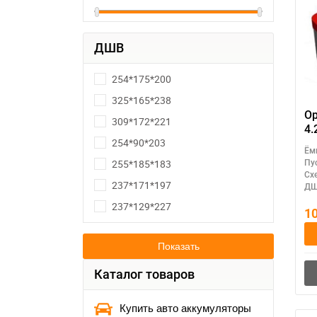
ДШВ
254*175*200
325*165*238
Op
309*172*221
4.
254*90*203
Ём
255*185*183
Пу
Сх
237*171*197
ДШ
237*129*227
1
Показать
Каталог товаров
Купить авто аккумуляторы