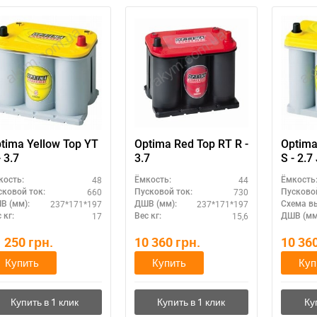
tima Yellow Top YT
Optima Red Top RT R -
Optima
- 3.7
3.7
S - 2.7
48
44
кость:
Ёмкость:
Ёмкость
660
730
сковой ток:
Пусковой ток:
Пусковой
237*171*197
237*171*197
В (мм):
ДШВ (мм):
Схема в
17
15,6
 кг:
Вес кг:
ДШВ (мм
1 250
грн.
10 360
грн.
10 36
Купить
Купить
Куп