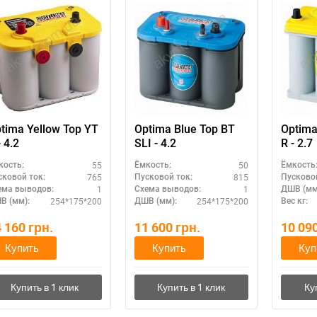
tima Yellow Top YT
Optima Blue Top BT
Optima
- 4.2
SLI - 4.2
R - 2.7
55
50
кость:
Ёмкость:
Ёмкость
765
815
сковой ток:
Пусковой ток:
Пусковой
1
1
ема выводов:
Схема выводов:
ДШВ (мм
254*175*200
254*175*200
В (мм):
ДШВ (мм):
Вес кг:
4 160
грн.
11 600
грн.
10 09
Купить
Купить
Куп