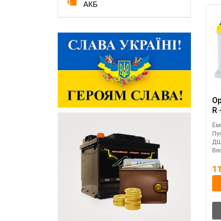
АКБ
Op
R 
Ём
Пу
ДШ
Вес
1