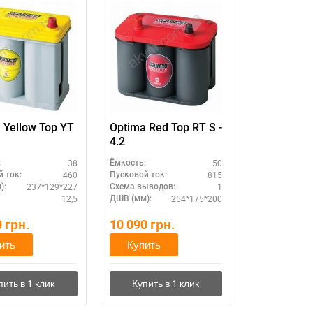
 Yellow Top YT
Optima Red Top RT S -
4.2
38
50
:
Ёмкость:
460
815
 ток:
Пусковой ток:
237*129*227
1
):
Схема выводов:
12,5
254*175*200
ДШВ (мм):
0
грн.
10 090
грн.
ить
Купить