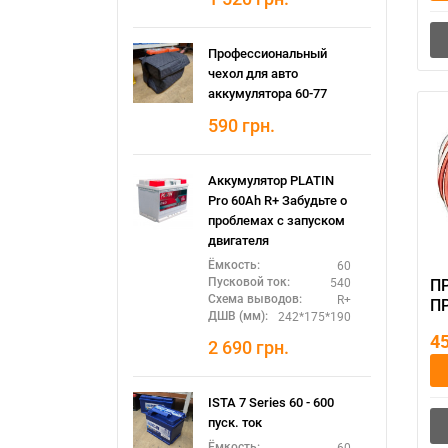
Профессиональный
чехол для авто
аккумулятора 60-77
590
грн.
Аккумулятор PLATIN
Pro 60Ah R+ Забудьте о
проблемах с запуском
двигателя
60
Ёмкость:
540
Пусковой ток:
П
R+
Схема выводов:
П
242*175*190
ДШВ (мм):
АИ
4
го
2 690
грн.
70
ISTA 7 Series 60 - 600
пуск. ток
60
Ёмкость: