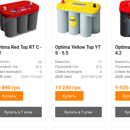
tima Red Top RT C -
Optima Yellow Top YT
Optima
2
S - 5.5
4.2
50
75
кость:
Ёмкость:
Ёмкость
815
975
сковой ток:
Пусковой ток:
Пусковой
8
8
ема выводов:
Схема выводов:
Схема в
254*175*200
325*165*238
В (мм):
ДШВ (мм):
ДШВ (мм
0 890
грн.
15 230
грн.
9 920
Купить
Купить
Куп