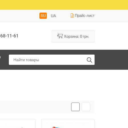
RU
UA
Прайс-лист
68-11-61
Корзина:
0
грн.
я