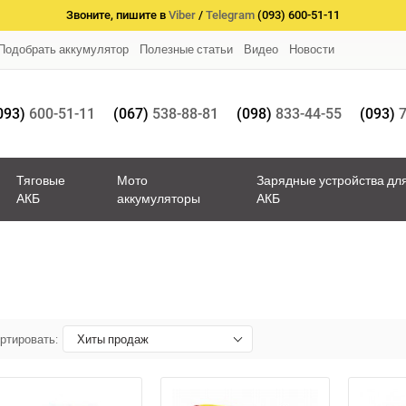
Звоните, пишите в
Viber
/
Telegram
(093) 600-51-11
Подобрать аккумулятор
Полезные статьи
Видео
Новости
093)
600-51-11
(067)
538-88-81
(098)
833-44-55
(093)
7
Тяговые
Мото
Зарядные устройства дл
АКБ
аккумуляторы
АКБ
ртировать:
Хиты продаж