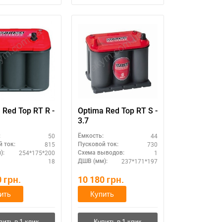
 Red Top RT R -
Optima Red Top RT S -
3.7
50
44
:
Ёмкость:
815
730
 ток:
Пусковой ток:
254*175*200
1
):
Схема выводов:
18
237*171*197
ДШВ (мм):
0
грн.
10 180
грн.
ить
Купить
11