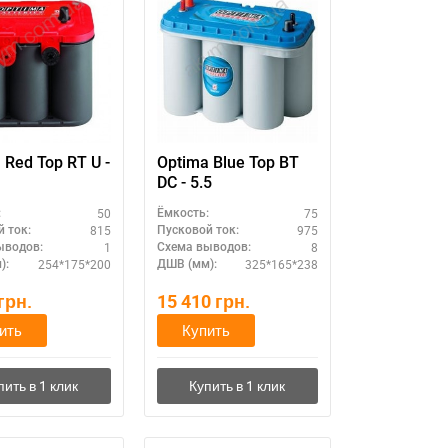
 Red Top RT U -
Optima Blue Top BT
DC - 5.5
50
75
:
Ёмкость:
815
975
 ток:
Пусковой ток:
1
8
ыводов:
Схема выводов:
254*175*200
325*165*238
):
ДШВ (мм):
грн.
15 410
грн.
ить
Купить