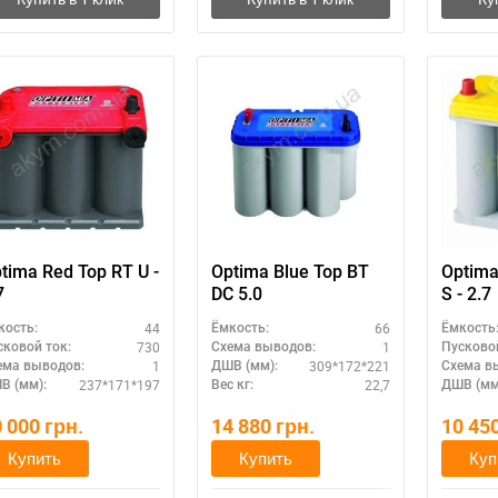
Написать в Viber
Написать в Telegram
tima Red Top RT U -
Optima Blue Top BT
Optima
7
DC 5.0
S - 2.7
44
66
кость:
Ёмкость:
Ёмкость
730
1
сковой ток:
Схема выводов:
Пусковой
1
309*172*221
ема выводов:
ДШВ (мм):
Схема в
237*171*197
22,7
В (мм):
Вес кг:
ДШВ (мм
0 000
грн.
14 880
грн.
10 45
Купить
Купить
Куп