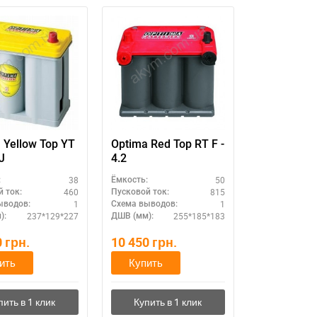
 Yellow Top YT
Optima Red Top RT F -
 J
4.2
38
50
:
Ёмкость:
460
815
 ток:
Пусковой ток:
1
1
ыводов:
Схема выводов:
237*129*227
255*185*183
):
ДШВ (мм):
0
грн.
10 450
грн.
ить
Купить