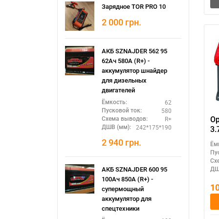
Зарядное TOR PRO 10
2 000
грн.
АКБ SZNAJDER 562 95
62Ач 580А (R+) -
аккумулятор шнайдер
для дизельных
двигателей
62
Ёмкость:
580
Пусковой ток:
Op
R+
Схема выводов:
242*175*190
ДШВ (мм):
3.
2 940
грн.
Ём
Пу
Сх
ДШ
АКБ SZNAJDER 600 95
100Ач 850А (R+) -
1
супермощный
аккумулятор для
спецтехники