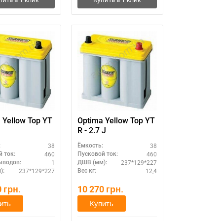
 Yellow Top YT
Optima Yellow Top YT
R - 2.7 J
38
38
:
Ёмкость:
460
460
 ток:
Пусковой ток:
1
237*129*227
ыводов:
ДШВ (мм):
237*129*227
12,4
):
Вес кг:
0
грн.
10 270
грн.
ить
Купить