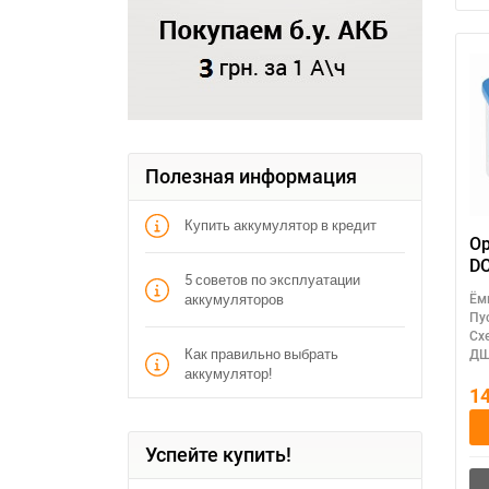
Полезная информация
Купить аккумулятор в кредит
Op
DC
5 советов по эксплуатации
аккумуляторов
Ём
Пу
Сх
Как правильно выбрать
ДШ
аккумулятор!
1
Успейте купить!
П