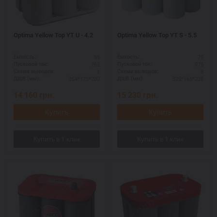
Optima Yellow Top YT U - 4.2
Optima Yellow Top YT S - 5.5
55
75
Ёмкость:
Ёмкость:
765
975
Пусковой ток:
Пусковой ток:
1
8
Схема выводов:
Схема выводов:
254*175*200
325*165*238
ДШВ (мм):
ДШВ (мм):
14 160
грн.
15 230
грн.
Купить
Купить