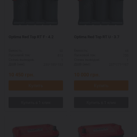
Optima Red Top RT F - 4.2
Optima Red Top RT U - 3.7
50
44
Ёмкость:
Ёмкость:
815
730
Пусковой ток:
Пусковой ток:
1
1
Схема выводов:
Схема выводов:
255*185*183
237*171*197
ДШВ (мм):
ДШВ (мм):
10 450
грн.
10 000
грн.
Купить
Купить