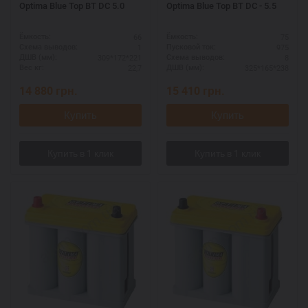
Optima Blue Top BT DC 5.0
Optima Blue Top BT DC - 5.5
66
75
Ёмкость:
Ёмкость:
1
975
Схема выводов:
Пусковой ток:
309*172*221
8
ДШВ (мм):
Схема выводов:
22,7
325*165*238
Вес кг:
ДШВ (мм):
14 880
грн.
15 410
грн.
Купить
Купить