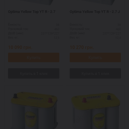
Optima Yellow Top YT R - 2.7
Optima Yellow Top YT R - 2.7 J
38
38
Ёмкость:
Ёмкость:
460
460
Пусковой ток:
Пусковой ток:
237*129*227
237*129*227
ДШВ (мм):
ДШВ (мм):
12,5
12,4
Вес кг:
Вес кг:
10 090
грн.
10 270
грн.
Купить
Купить