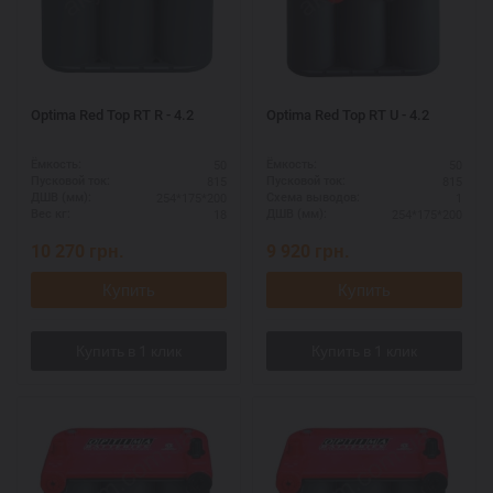
Optima Red Top RT R - 4.2
Optima Red Top RT U - 4.2
50
50
Ёмкость:
Ёмкость:
815
815
Пусковой ток:
Пусковой ток:
254*175*200
1
ДШВ (мм):
Схема выводов:
18
254*175*200
Вес кг:
ДШВ (мм):
10 270
грн.
9 920
грн.
Купить
Купить