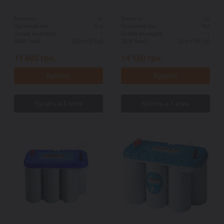
50
55
Ёмкость:
Ёмкость:
815
765
Пусковой ток:
Пусковой ток:
1
1
Схема выводов:
Схема выводов:
254*175*200
254*175*200
ДШВ (мм):
ДШВ (мм):
11 600
грн.
14 160
грн.
Купить
Купить