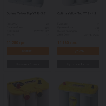
Optima Yellow Top YT R - 3.7
Optima Yellow Top YT S - 4.2
48
55
Ёмкость:
Ёмкость:
660
765
Пусковой ток:
Пусковой ток:
237*171*197
1
ДШВ (мм):
Схема выводов:
17
254*175*200
Вес кг:
ДШВ (мм):
11 250
грн.
14 160
грн.
Купить
Купить