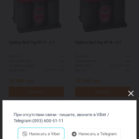
Optima Red Top RT S - 3.7
Optima Red Top RT R - 3.7
44
44
Ёмкость:
Ёмкость:
730
730
Пусковой ток:
Пусковой ток:
1
237*171*197
Схема выводов:
ДШВ (мм):
237*171*197
15,6
ДШВ (мм):
Вес кг:
10 180
грн.
10 360
грн.
Купить
Купить
При отсутствии связи - пишите, звоните в Viber /
Telegram (093) 600-51-11
Написать в Viber
Написать в Telegram