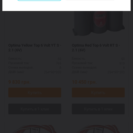
Optima Yellow Top 6 Volt YT S -
Optima Red Top 6 Volt RT S -
2.1 (6V)
2.1 (6V)
55
50
Ёмкость:
Ёмкость:
765
815
Пусковой ток:
Пусковой ток:
8
8
Схема выводов:
Схема выводов:
254*90*203
254*90*203
ДШВ (мм):
ДШВ (мм):
9 830
грн.
10 450
грн.
Купить
Купить