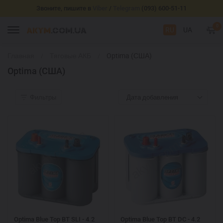
Звоните, пишите в
Viber
/
Telegram
(093) 600-51-11
0
RU
UA
Главная
Тяговые АКБ
Optima (США)
Optima (США)
Фильтры
Дата добавления
Optima Blue Top BT SLI - 4.2
Optima Blue Top BT DC - 4.2