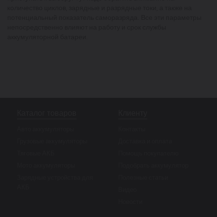
количество циклов, зарядные и разрядные токи, а также на
потенциальный показатель саморазряда. Все эти параметры
непосредственно влияют на работу и срок службы
аккумуляторной батареи.
Каталог товаров
Клиенту
Авто аккумуляторы
Контакты
Грузовые аккумуляторы
Доставка и оплата
Тяговые АКБ
Помощь покупателю
Мото аккумуляторы
Подобрать аккумулятор
Зарядные устройства для
Полезные статьи
АКБ
Видео
Новости