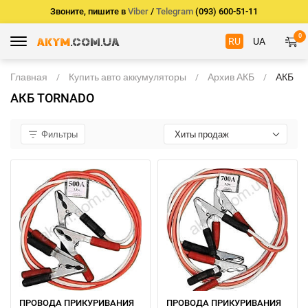
Звоните, пишите в
Viber
/
Telegram
(093) 600-51-11
0
RU
UA
Главная
Купить авто аккумуляторы
Архив АКБ
АКБ
TORNA
АКБ TORNADO
Фильтры
Хиты продаж
ПРОВОДА ПРИКУРИВАНИЯ
ПРОВОДА ПРИКУРИВАНИЯ