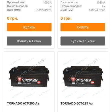
1000 А
1050 А
Пусковой ток:
Пусковой ток:
L+
L+
Схема выводов:
Схема выводов:
513*223*223
518*240*242
ДШВ (мм):
ДШВ (мм):
0
грн.
0
грн.
Купить
Купить
TORNADO 6СТ-200 Аз
TORNADO 6СТ-225 Аз