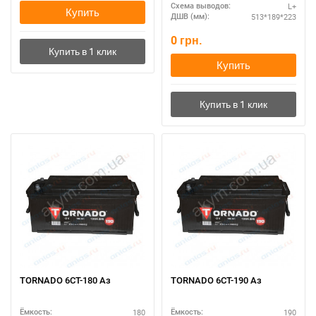
L+
Схема выводов:
Купить
513*189*223
ДШВ (мм):
0
грн.
Купить
TORNADO 6СТ-180 Аз
TORNADO 6СТ-190 Аз
180
190
Ёмкость:
Ёмкость: