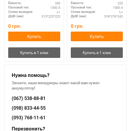
200
225
Ёмкость:
Ёмкость:
1300 А
1500 А
Пусковой ток:
Пусковой ток:
L+
L+
Схема выводов:
Схема выводов:
513*223*223
518*276*242
ДШВ (мм):
ДШВ (мм):
0
грн.
0
грн.
Купить
Купить
При отсутствии связи - пишите, звоните в Viber /
Telegram (093) 600-51-11
Нужна помощь?
Звоните, наши менеджеры знают какой вам нужен
Написать в Viber
Написать в Telegram
аккумулятор!
(067)
538-88-81
(098)
833-44-55
(093)
768-11-61
Перезвонить?