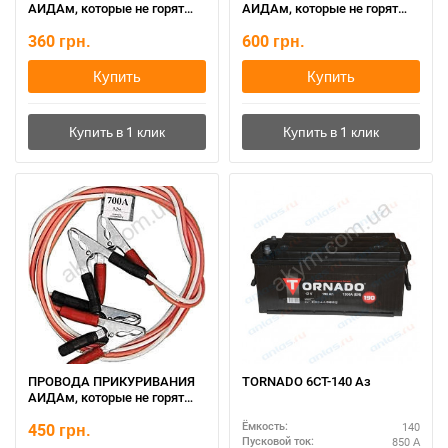
АИДАм, которые не горят
АИДАм, которые не горят
при запуске 500, 2,2 м
при запуске 700 ач, 3,2 м
360
грн.
600
грн.
Купить
Купить
ПРОВОДА ПРИКУРИВАНИЯ
TORNADO 6СТ-140 Аз
АИДАм, которые не горят
при запуске 700, 2,2 м
450
грн.
140
Ёмкость:
850 А
Пусковой ток: