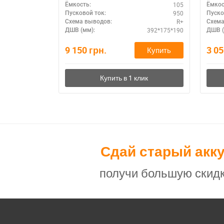
105
Ёмкость:
Ёмкос
950
Пусковой ток:
Пуско
R+
Схема выводов:
Схема
392*175*190
ДШВ (мм):
ДШВ (
9 150
грн.
3 0
Купить
Сдай старый акк
получи большую скидк