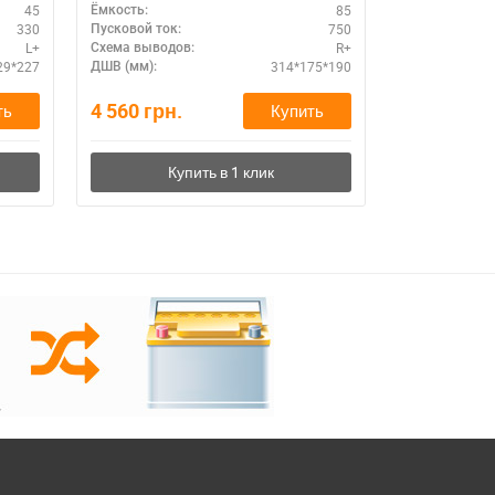
45
85
Ёмкость:
Ёмкость:
330
750
Пусковой ток:
Пусковой ток:
L+
R+
Схема выводов:
Схема выводо
29*227
314*175*190
ДШВ (мм):
ДШВ (мм):
4 560
грн.
3 640
грн.
ть
Купить