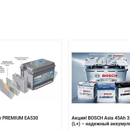
e PREMIUM EA530
Акция! BOSCH Asia 45Ah 
(L+) – надежный аккумул
с прямой полярностью