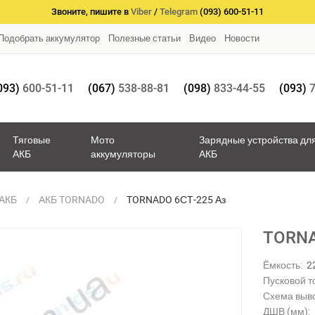
Звоните, пишите в
Viber
/
Telegram
(093) 600-51-11
Подобрать аккумулятор
Полезные статьи
Видео
Новости
093)
600-51-11
(067)
538-88-81
(098)
833-44-55
(093)
7
Тяговые
Мото
Зарядные устройства дл
АКБ
аккумуляторы
АКБ
 АКБ
АКБ TORNADO
TORNADO 6СТ-225 Аз
TORNA
Ёмкость:
2
Пусковой то
Схема выв
ДШВ (мм):