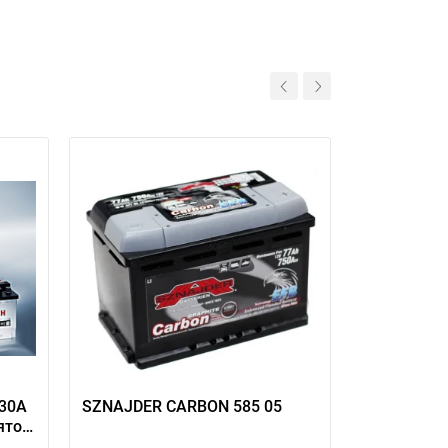
330A
SZNAJDER CARBON 585 05
Автомобил
ятор
FIAMM Eco
купить ори