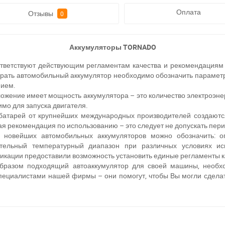
Оплата
Отзывы
0
Аккумуляторы TORNADO
ответствуют действующим регламентам качества и рекомендациям
рать автомобильный аккумулятор необходимо обозначить параметры
нием.
ожение имеет мощность аккумулятора – это количество электроэне
имо для запуска двигателя.
батарей от крупнейших международных производителей создаютс
я рекомендация по использованию – это следует не допускать пер
 новейших автомобильных аккумуляторов можно обозначить: о
ительный температурный диапазон при различных условиях ис
икации предоставили возможность установить единые регламенты к
образом подходящий автоаккумулятор для своей машины, необхо
 специалистами нашей фирмы – они помогут, чтобы Вы могли сдела
ри отсутствии связи - пишите, звоните в Viber / Telegram (093) 600-51-
Написать в Viber
Написать в Telegram