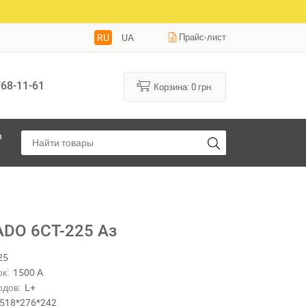
RU
UA
Прайс-лист
68-11-61
Корзина:
0
грн.
я
DO 6СТ-225 Аз
25
к:
1500 А
одов:
L+
518*276*242