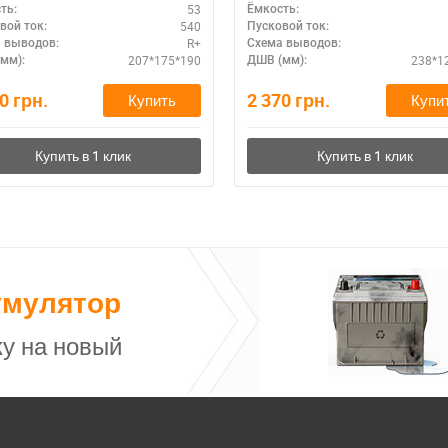
53
ть:
Ёмкость:
540
вой ток:
Пусковой ток:
R+
 выводов:
Схема выводов:
207*175*190
238*1
мм):
ДШВ (мм):
50
грн.
2 370
грн.
Купить
Купи
умулятор
у на новый